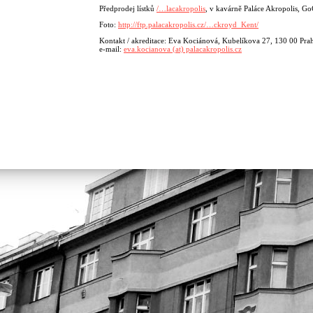
Předprodej lístků
/…lacakropolis
, v kavárně Paláce Akropolis, G
Foto:
http://ftp.palacakropolis.cz/…ckroyd_Kent/
Kontakt / akreditace: Eva Kociánová, Kubelíkova 27, 130 00 Prah
e-mail:
eva.kocianova (at) palacakropolis.cz