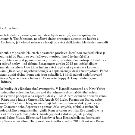
 a Julia Kent.
ích hudebnic, které využívají klasických nástrojů, ale nezapadají do
s Antony & The Johnsons, na sólové dráze propojuje akustickou hudbu a
chestra, její vlastní nahrávky lákají do světa delikátních klavírních melodií
stihla v posledních letech dostatečně proslavit. Nedílnou součástí tělesa je
nu vrátí do Prahy se svojí sólovou tvorbou, která je éteričtější a
víru, které se pod jejíma rukama proměňují v netradiční nástroje. Hudebnice
ři sólové desky – od debutu Escapement z roku 2012 po loňské album
teriálu na labelu One Little Indian a Ackroyd s ní vykračuje z kontextu
skám. „Resolve je nejsebevědomější a nejdotaženější deska Ackroydové. Pořád
extur uvnitř těchto kompozic jsou nakažlivé, i když atakují nedefinované
 Festivalu Spectaculare v lednu 2015 naváže Poppy Ackroyd dubnovým
Infinity.
sické hudby či vážnohudební avantgardy. V Kanadě narozená a v New Yorku
enka hudebního kolektivu Antony and the Johnsons shromážděného kolem
e výrazně podepsala na úspěchu desky I Am A Bird oceněné britskou cenou
 Rasputina a hrála s Current 93, Angels Of Light, Paramount Styles, nebo
roce 2007 albem Delay, na němž její čelo zní prohnané efekty jako celý
 Character nebo Asperities s pomocí čela, smyček, efektů a terénních
ologického a organického. „Julia Kent se celou svoji kariéru zaměřuje na
 elektronických manipulací. Každá její deska dokazuje, jak plodný,
portál Igloo Music. Během své kariéry si Julia Kent zahrála na festivalech
přiveze nové album Temporal, která vyšlo v lednu 2019. Kent se v Praze