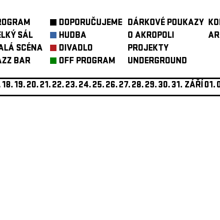
ROGRAM
DOPORUČUJEME
DÁRKOVÉ POUKAZY
KO
ELKÝ SÁL
HUDBA
O AKROPOLI
AR
ALÁ SCÉNA
DIVADLO
PROJEKTY
AZZ BAR
OFF PROGRAM
UNDERGROUND
.
18.
19.
20.
21.
22.
23.
24.
25.
26.
27.
28.
29.
30.
31.
ZÁŘÍ
01.