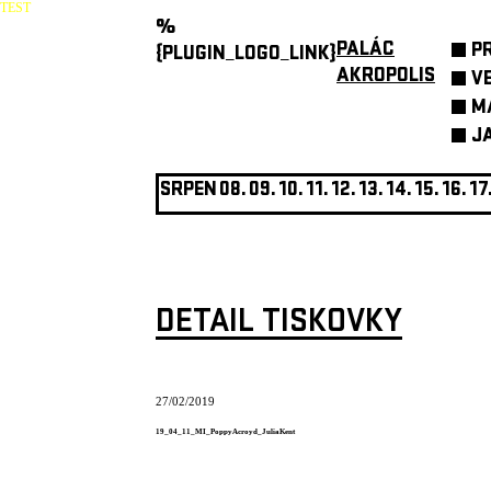
TEST
%
PALÁC
P
{PLUGIN_LOGO_LINK}
AKROPOLIS
V
M
J
SRPEN
08.
09.
10.
11.
12.
13.
14.
15.
16.
17
DETAIL TISKOVKY
27/02/2019
19_04_11_MI_PoppyAcroyd_JuliaKent