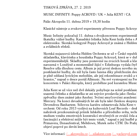
TISKOVÁ ZPRÁVA, 27. 2. 2019
MUSIC INFINITY: Poppy ACROYD / UK + Julia KENT / CA
Palác Akropolis 11. dubna 2019 v 19,30 hodin
Klasické nástroje a zvukové experimenty přivezou Poppy Ackroyd
Music Infinity pokračují 11. dubna s dvojkoncertem experimentáln
škatulky vážné hudby. Kanadská čelistka Julia Kent hrála třeba 
elektroniku. Skotská kolegyně Poppy Ackroyd je známá z Hidden Or
a zvláštních efektů.
Skotská nujazzová úderka Hidden Orchestra se už v České republice 
skladatelka, klavíristka a houslistka Poppy Ackroyd, která se v dub
experimentálnější. Skladby jsou postavené na zvucích houslí a kla
narozená v Londýně a momentálně žijící v Edinburgu vydala čty
Resolve ušla dlouhou cestu. Album je její první deskou nového ma
postklasické hudby, do níž byla často řazena díky předchozím de
je plně oddaná lyrickým melodiím, ale její rekombinace zvuků a t
hranice,“ napsal o desce portál Allmusic. Na své vystoupení na
koncertem v Paláci Akroplis, který proběhne pod kuratelou Music 
Julia Kent se už více než dvě dekády pohybuje na scéně postkla
usazená čelistka a skladatelka se asi nejvíce proslavila jako čl
zpěvačky dnes známé jako Anohni. Svými smyčcovými aranžemi s
Mercury. Na konci devadesátých let ale byla také členkou skupiny
Devendrou Banhartem. Sólovou kariéru odstartovala Julia Kent v 
orchestr. Od roku 2013 vydává na kultovních Leaf Records – desky
nahrávek prozkoumávají průnik lidského a přírodního světa, techn
studium vztahu emotivních konstrukcí stvořených ze zvuků čela a
fascinující a efektivní může být tento vztah,“ napsal o její hudbě 
Primavera, Donaufestival, Meltdown, Mutek nebo CTM. Do Prahy 
objeví poprvé po devíti letech.
Více informací:
/…akropolis.cz
/…uliakent.com
/…yackroyd.com