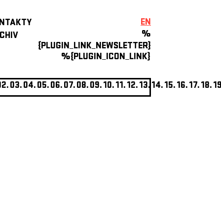
EN
NTAKTY
%
CHIV
{PLUGIN_LINK_NEWSLETTER}
%{PLUGIN_ICON_LINK}
02.
03.
04.
05.
06.
07.
08.
09.
10.
11.
12.
13.
14.
15.
16.
17.
18.
19