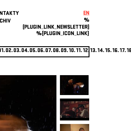
EN
NTAKTY
%
CHIV
{PLUGIN_LINK_NEWSLETTER}
%{PLUGIN_ICON_LINK}
01.
02.
03.
04.
05.
06.
07.
08.
09.
10.
11.
12.
13.
14.
15.
16.
17.
1