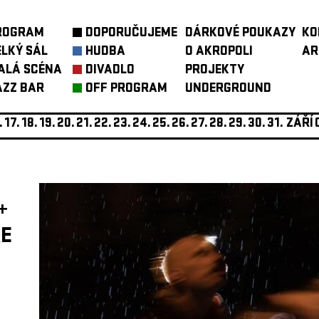
ROGRAM
DOPORUČUJEME
DÁRKOVÉ POUKAZY
KO
ELKÝ SÁL
HUDBA
O AKROPOLI
AR
ALÁ SCÉNA
DIVADLO
PROJEKTY
AZZ BAR
OFF PROGRAM
UNDERGROUND
.
17.
18.
19.
20.
21.
22.
23.
24.
25.
26.
27.
28.
29.
30.
31.
ZÁŘÍ
+
E