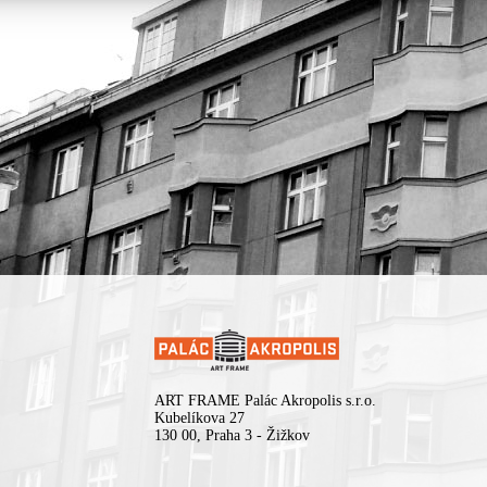
Fæ Bestia
Zpěvačka a producentka Josefína Tratinová pod jménem Fæ Besti
vytváří hudbu, která je stejně hypnotická jako nevyzpytatelná. Od
barokních zvukových struktur až po přebasovaný klubový chaos –
tvorba je neustálým přetvářením a posouváním hranic. Nahrávka 
ALEGORIE a HEART TRANSPLANT ji českému publiku předsta
jako talentovanou umělkyni, která dokáže překvapit s každým tr
Připravte si srdíčka.
Za dramaturgií série PULZ v Paláci Akropolis stojí hudební public
moderátor Vojtěch Tkáč. Večer se uskuteční ve spolupráci s Akropo
Underground.
ART FRAME Palác Akropolis s.r.o.
Kubelíkova 27
130 00, Praha 3 - Žižkov