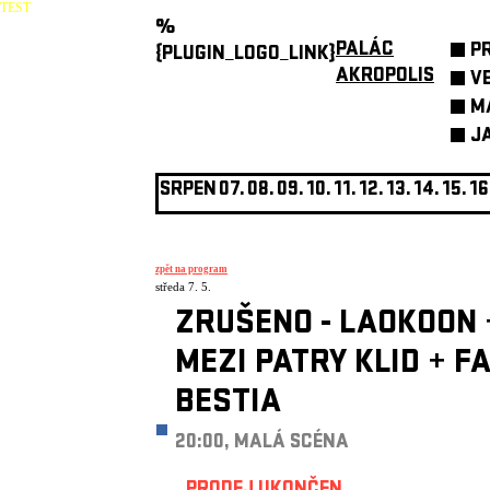
TEST
%
PALÁC
P
{PLUGIN_LOGO_LINK}
AKROPOLIS
V
M
J
SRPEN
07.
08.
09.
10.
11.
12.
13.
14.
15.
16
zpět na program
středa 7. 5.
ZRUŠENO - LAOKOON
MEZI PATRY KLID
+
FA
BESTIA
20:00, MALÁ SCÉNA