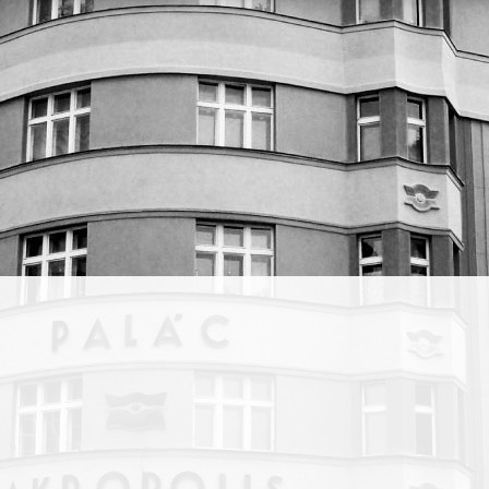
a
 její
jako
vily
ackem.
ista a
lis