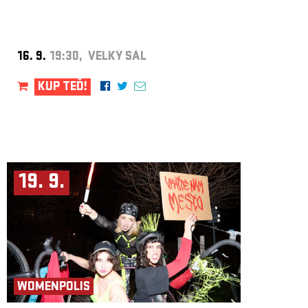
16. 9.
19:30, VELKÝ SÁL
KUP TEĎ!
19. 9.
WOMENPOLIS