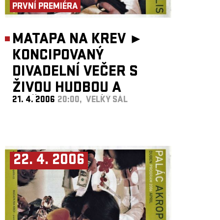
PRVNÍ PREMIÉRA
MATAPA NA KREV ►
KONCIPOVANÝ
DIVADELNÍ VEČER S
ŽIVOU HUDBOU A
21. 4. 2006
20:00, VELKÝ SÁL
OBČERSTVENÍM...
22. 4. 2006