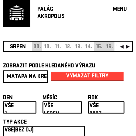
PALÁC
MENU
AKROPOLIS
PROGRA
VELKÝ S
MALÁ S
JAZZ BA
SRPEN
09.
10.
11.
12.
13.
14.
15.
16.
17.
18.
DOPORU
ZOBRAZIT PODLE HLEDANÉHO VÝRAZU
HUDBA
DIVADLO
VYMAZAT FILTRY
OFF PR
DÁRKOVÉ 
DEN
MĚSÍC
ROK
O AKROPOL
PROJEKTY
UNDERGRO
TYP AKCE
KONTAKTY