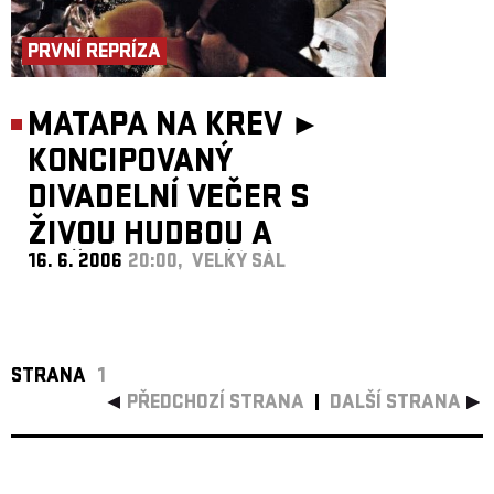
PRVNÍ REPRÍZA
MATAPA NA KREV ►
KONCIPOVANÝ
DIVADELNÍ VEČER S
ŽIVOU HUDBOU A
16. 6. 2006
20:00, VELKÝ SÁL
OBČERSTVENÍM...
STRANA
1
PŘEDCHOZÍ STRANA
DALŠÍ STRANA