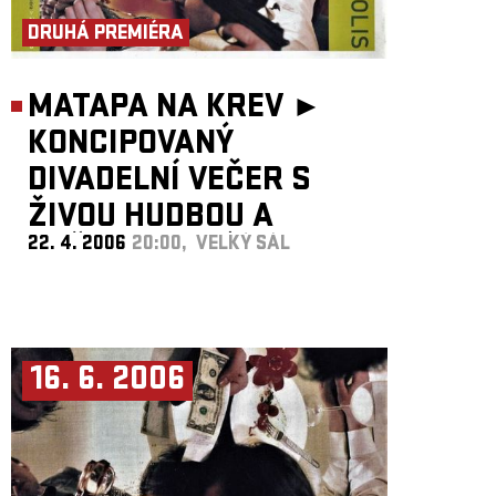
DRUHÁ PREMIÉRA
MATAPA NA KREV ►
KONCIPOVANÝ
DIVADELNÍ VEČER S
ŽIVOU HUDBOU A
22. 4. 2006
20:00, VELKÝ SÁL
OBČERSTVENÍM...
16. 6. 2006