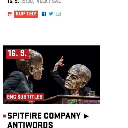
15. 9.
19:30, VELKÝ SÁL
KUP TEĎ!
16. 9.
ENG SUBTITLES
SPITFIRE COMPANY ►
ANTIWORDS