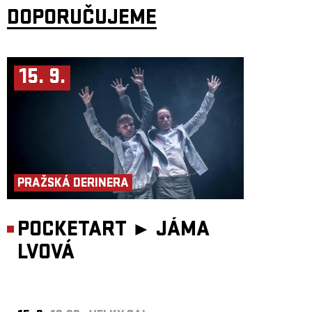
DOPORUČUJEME
15. 9.
PRAŽSKÁ DERINERA
POCKETART ►
JÁMA
LVOVÁ