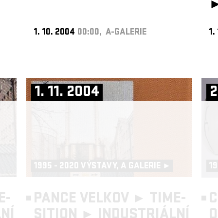
1. 10. 2004
00:00, A-GALERIE
1.
1. 11. 2004
2
1995 - 2020 VÝSTAVY, A GALERIE ►
19
E-
PANCE VELKOV ► TIME-
C
NÍ
SITION ►
INDUSTRIÁLNÍ
O