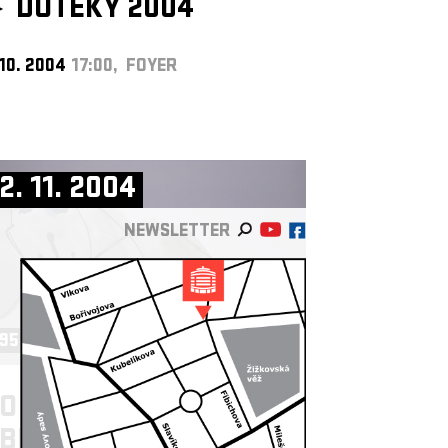
►
DOTEKY 2004
 10. 2004
17:00, FOYER
2. 11. 2004
NEWSLETTER
95 - 2020 VÝSTAVY, A GALERIE ►
O NA SRDCI TO NA
BRÁZKU