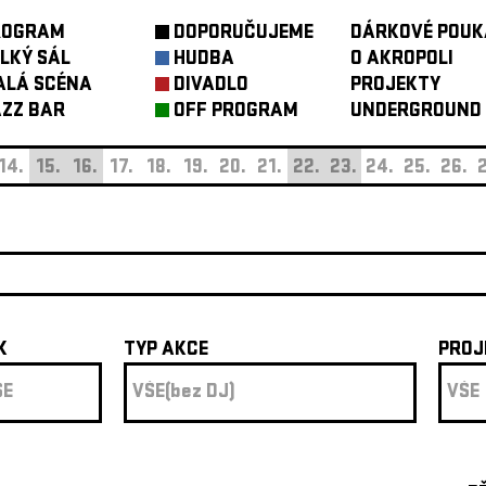
ROGRAM
DOPORUČUJEME
DÁRKOVÉ POUK
LKÝ SÁL
HUDBA
O AKROPOLI
ALÁ SCÉNA
DIVADLO
PROJEKTY
ZZ BAR
OFF PROGRAM
UNDERGROUND
14.
15.
16.
17.
18.
19.
20.
21.
22.
23.
24.
25.
26.
2
K
TYP AKCE
PROJ