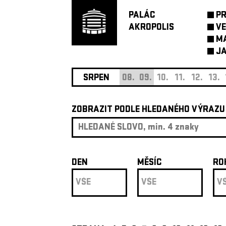
PALÁC
P
AKROPOLIS
VE
M
JA
SRPEN
08.
09.
10.
11.
12.
13.
ZOBRAZIT PODLE HLEDANÉHO VÝRAZU
DEN
MĚSÍC
RO