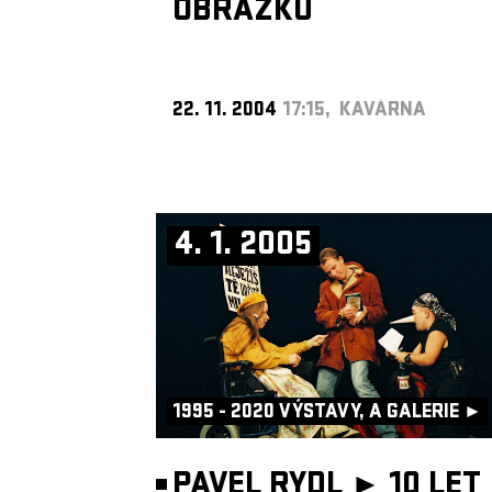
OBRÁZKU
22. 11. 2004
17:15, KAVÁRNA
4. 1. 2005
1995 - 2020 VÝSTAVY, A GALERIE ►
PAVEL RYDL ► 10 LET