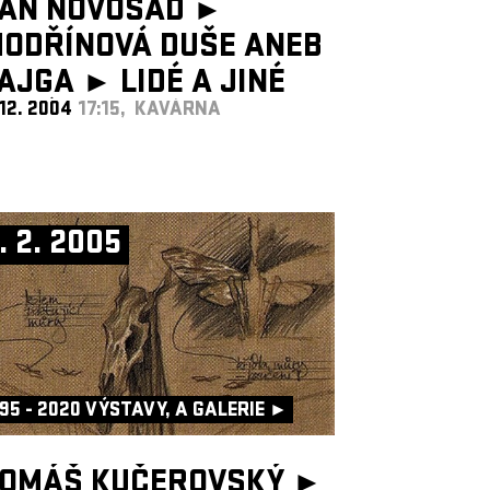
AN NOVOSAD ►
ODŘÍNOVÁ DUŠE ANEB
AJGA ►
LIDÉ A JINÉ
 12. 2004
17:15, KAVÁRNA
BRÁZKY
. 2. 2005
95 - 2020 VÝSTAVY, A GALERIE ►
OMÁŠ KUČEROVSKÝ ►