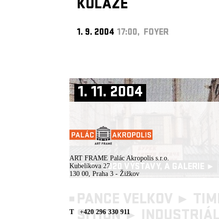
KOLÁŽE
1. 9. 2004
17:00, FOYER
1. 11. 2004
ART FRAME Palác Akropolis s.r.o.
1995 - 2020 VÝSTAVY, A GALERIE ►
Kubelíkova 27
130 00, Praha 3 - Žižkov
PANCE VELKOV ► TIM
SITION ►
INDUSTRIÁL
T +420 296 330 911