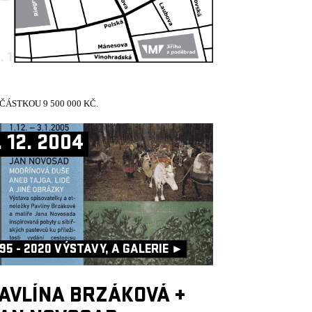
. 11. 2004
00:00, A-GALERIE
ÁSTKOU 9 500 000 KČ.
. 12. 2004
95 - 2020 VÝSTAVY, A GALERIE ►
AVLÍNA BRZÁKOVÁ
+