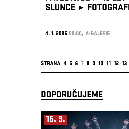
SLUNCE ►
FOTOGRAF
4. 1. 2005
00:00, A-GALERIE
STRANA
4
5
6
7
8
9
10
11
12
13
DOPORUČUJEME
15. 9.