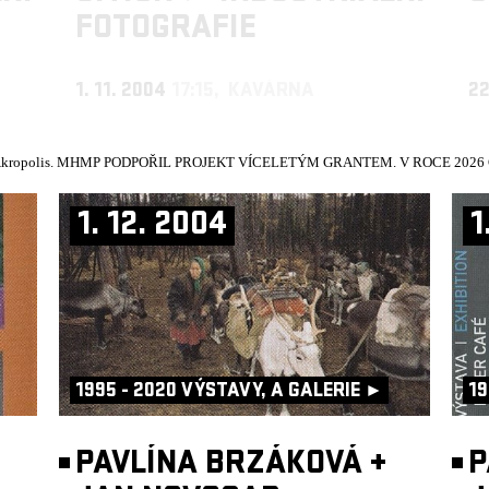
FOTOGRAFIE
1. 11. 2004
17:15, KAVÁRNA
22
kropolis.
MHMP PODPOŘIL PROJEKT VÍCELETÝM GRANTEM. V ROCE 2026 Č
1. 12. 2004
1
1995 - 2020 VÝSTAVY, A GALERIE ►
19
PAVLÍNA BRZÁKOVÁ
+
P