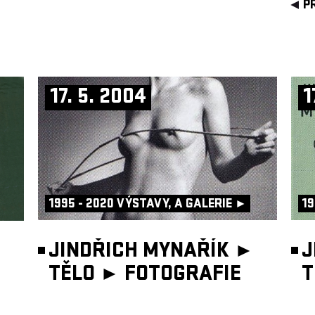
P
17. 5. 2004
1
1995 - 2020 VÝSTAVY, A GALERIE ►
19
JINDŘICH MYNAŘÍK ►
J
TĚLO ►
FOTOGRAFIE
T