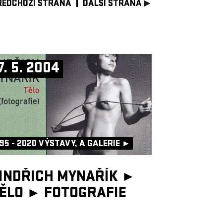
ŘEDCHOZÍ STRANA
DALŠÍ STRANA
7. 5. 2004
95 - 2020 VÝSTAVY, A GALERIE ►
INDŘICH MYNAŘÍK ►
ĚLO ►
FOTOGRAFIE