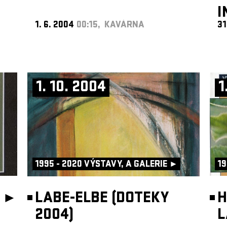
I
1. 6. 2004
00:15, KAVÁRNA
31
1. 10. 2004
1
1995 - 2020 VÝSTAVY, A GALERIE ►
19
 ►
LABE-ELBE (DOTEKY
H
2004)
L