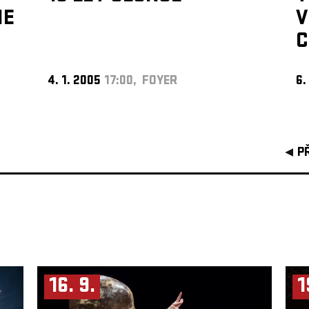
IE
V
C
4. 1. 2005
17:00, FOYER
6.
P
16. 9.
1