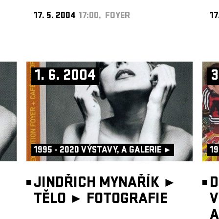
17. 5. 2004
17:00, FOYER
17
1. 6. 2004
3
1995 - 2020 VÝSTAVY, A GALERIE ►
19
►
JINDŘICH MYNAŘÍK ►
D
TĚLO ►
FOTOGRAFIE
V
A