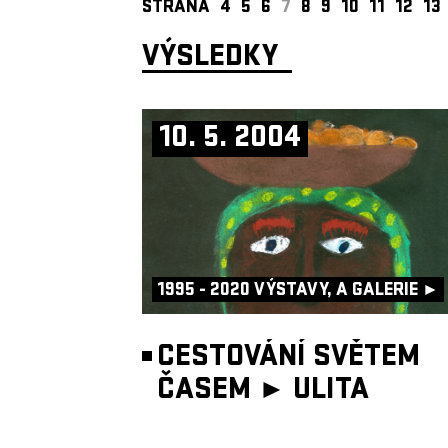
STRANA
4
5
6
7
8
9
10
11
12
13
VÝSLEDKY
10. 5. 2004
1995 - 2020 VÝSTAVY, A GALERIE ►
CESTOVÁNÍ SVĚTEM
ČASEM ►
ULITA