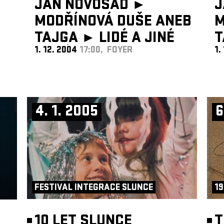
JAN NOVOSAD ►
J
MODŘÍNOVÁ DUŠE ANEB
M
TAJGA ►
LIDÉ A JINÉ
T
1. 12. 2004
17:00, FOYER
1.
OBRÁZKY
O
4. 1. 2005
6
FESTIVAL INTEGRACE SLUNCE
19
10 LET SLUNCE
T