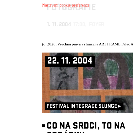
FOTOGRAFIE
Nastavení cookie preference
1. 11. 2004
17:00, FOYER
(c) 2026, Všechna práva vyhrazena ART FRAME Palác A
22. 11. 2004
FESTIVAL INTEGRACE SLUNCE►
CO NA SRDCI, TO NA