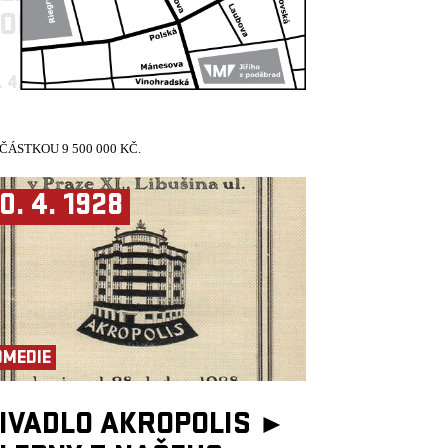
DOMU
. 4. 1928
19:30, VELKÝ SÁL
ÁSTKOU 9 500 000 KČ.
0. 4. 1928
OMEDIE
IVADLO AKROPOLIS ►