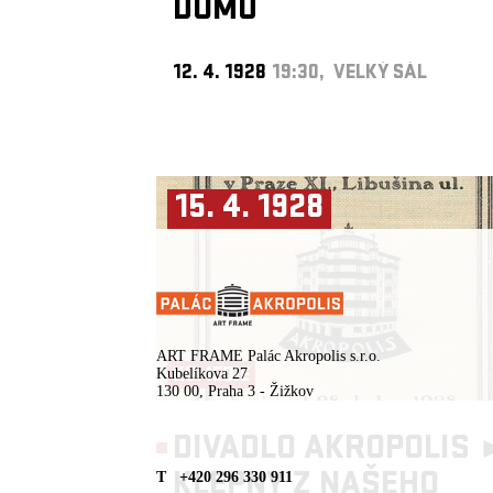
DOMU
12. 4. 1928
19:30, VELKÝ SÁL
15. 4. 1928
ART FRAME Palác Akropolis s.r.o.
KOMEDIE
Kubelíkova 27
130 00, Praha 3 - Žižkov
DIVADLO AKROPOLIS 
KLEPNY Z NAŠEHO
T +420 296 330 911