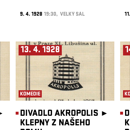
9. 4. 1928
19:30, VELKÝ SÁL
11
13. 4. 1928
1
KOMEDIE
K
►
DIVADLO AKROPOLIS ►
D
KLEPNY Z NAŠEHO
K