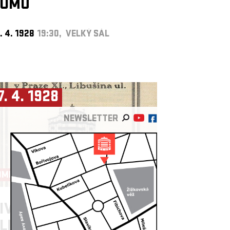
DOMU
. 4. 1928
19:30, VELKÝ SÁL
7. 4. 1928
NEWSLETTER
OMEDIE
IVADLO AKROPOLIS ►
LEPNY Z NAŠEHO