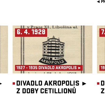
P
6. 4. 1928
7
1927 - 1935 DIVADLO AKROPOLIS ►
19
►
DIVADLO AKROPOLIS ►
D
Z DOBY CETILLIONŮ
Z