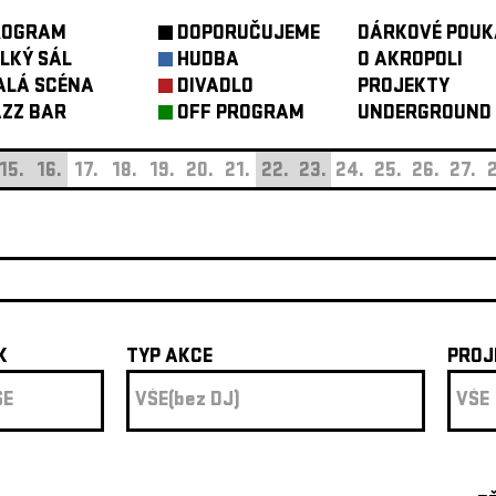
ROGRAM
DOPORUČUJEME
DÁRKOVÉ POUK
LKÝ SÁL
HUDBA
O AKROPOLI
ALÁ SCÉNA
DIVADLO
PROJEKTY
ZZ BAR
OFF PROGRAM
UNDERGROUND
15.
16.
17.
18.
19.
20.
21.
22.
23.
24.
25.
26.
27.
2
K
TYP AKCE
PROJ