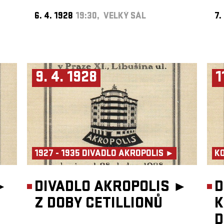
6. 4. 1928
19:30, VELKÝ SÁL
7.
9. 4. 1928
1
1927 - 1935 DIVADLO AKROPOLIS ►
K
►
DIVADLO AKROPOLIS ►
D
Z DOBY CETILLIONŮ
K