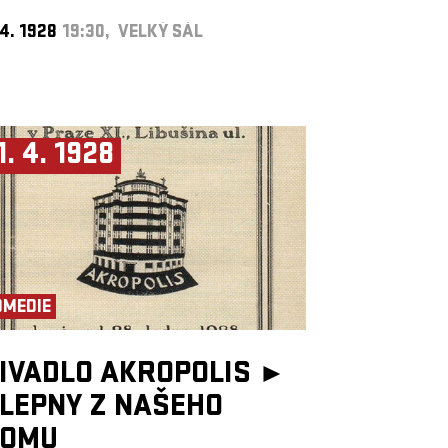
 4. 1928
19:30, VELKÝ SÁL
1. 4. 1928
OMEDIE
IVADLO AKROPOLIS ►
LEPNY Z NAŠEHO
DOMU