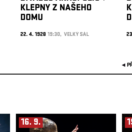
KLEPNY Z NAŠEHO
K
DOMU
22. 4. 1928
19:30, VELKÝ SÁL
23
P
16. 9.
1