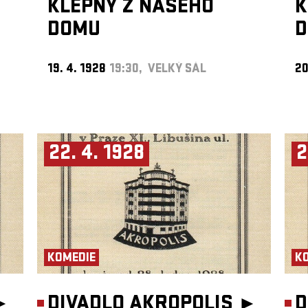
KLEPNY Z NAŠEHO
K
DOMU
19. 4. 1928
19:30, VELKÝ SÁL
20
22. 4. 1928
2
KOMEDIE
K
►
DIVADLO AKROPOLIS ►
D