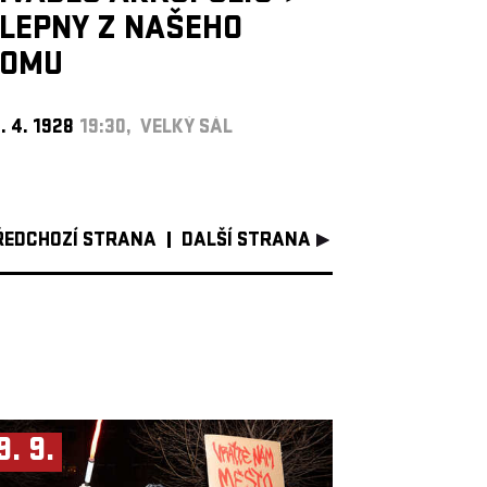
LEPNY Z NAŠEHO
DOMU
. 4. 1928
19:30, VELKÝ SÁL
ŘEDCHOZÍ STRANA
DALŠÍ STRANA
9. 9.