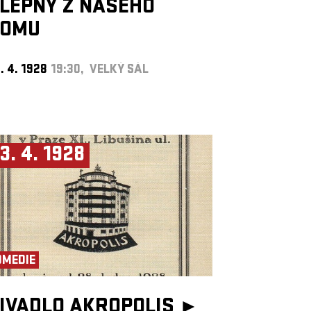
LEPNY Z NAŠEHO
DOMU
. 4. 1928
19:30, VELKÝ SÁL
3. 4. 1928
OMEDIE
IVADLO AKROPOLIS ►