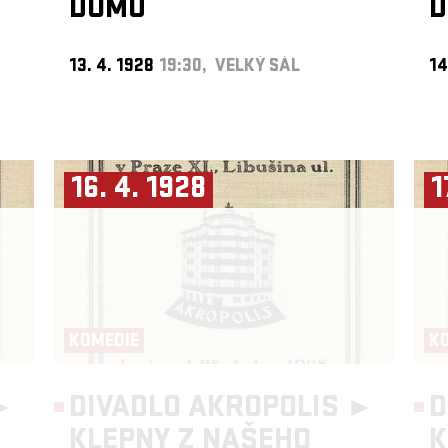
DOMU
13. 4. 1928
19:30, VELKÝ SÁL
14
16. 4. 1928
1
KOMEDIE
K
►
DIVADLO AKROPOLIS ►
D
KLEPNY Z NAŠEHO
K