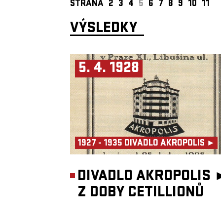
STRANA
2
3
4
5
6
7
8
9
10
11
VÝSLEDKY
5. 4. 1928
1927 - 1935 DIVADLO AKROPOLIS ►
DIVADLO AKROPOLIS 
Z DOBY CETILLIONŮ