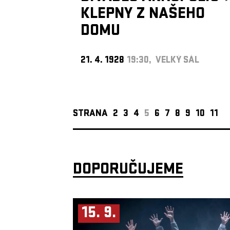
KLEPNY Z NAŠEHO
DOMU
21. 4. 1928
19:30, VELKÝ SÁL
STRANA
2
3
4
5
6
7
8
9
10
11
DOPORUČUJEME
15. 9.