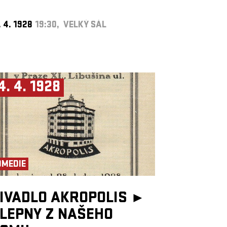
. 4. 1928
19:30, VELKÝ SÁL
4. 4. 1928
OMEDIE
IVADLO AKROPOLIS ►
LEPNY Z NAŠEHO