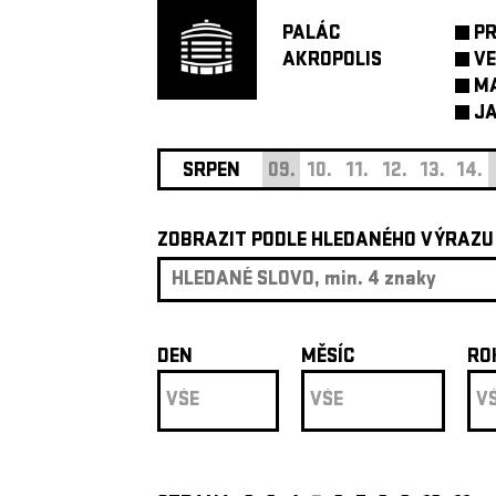
PALÁC
P
AKROPOLIS
VE
M
JA
SRPEN
09.
10.
11.
12.
13.
14.
ZOBRAZIT PODLE HLEDANÉHO VÝRAZU
DEN
MĚSÍC
RO