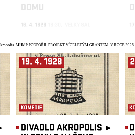
DOMU
16. 4. 1928
19:30, VELKÝ SÁL
17
kropolis.
MHMP PODPOŘIL PROJEKT VÍCELETÝM GRANTEM. V ROCE 2026 Č
19. 4. 1928
2
KOMEDIE
K
►
DIVADLO AKROPOLIS ►
D