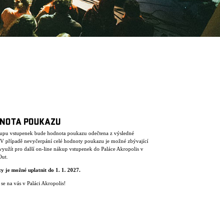
NOTA POUKAZU
kupu vstupenek bude hodnota poukazu odečtena z výsledné
. V případě nevyčerpání celé hodnoty poukazu je možné zbývající
využít pro další on-line nákup vstupenek do Paláce Akropolis v
Out.
y je mo
ž
n
é
uplatnit do 1. 1. 2027.
se na vás v Paláci Akropolis!