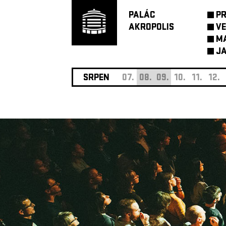
PALÁC
P
AKROPOLIS
VE
M
JA
SRPEN
07.
08.
09.
10.
11.
12.