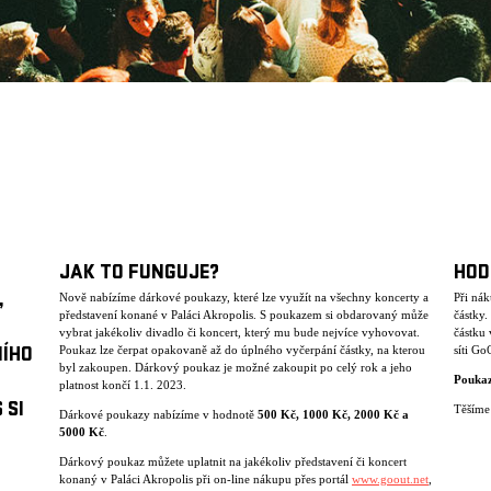
JAK TO FUNGUJE?
HOD
,
Nově nabízíme dárkové poukazy, které lze využít na všechny koncerty a
Při ná
představení konané v Paláci Akropolis. S poukazem si obdarovaný může
částky
vybrat jakékoliv divadlo či koncert, který mu bude nejvíce vyhovovat.
částku 
Poukaz lze čerpat opakovaně až do úplného vyčerpání částky, na kterou
síti Go
NÍHO
byl zakoupen. Dárkový poukaz je možné zakoupit po celý rok a jeho
Poukaz
platnost končí 1.1. 2023.
 SI
Těšíme 
Dárkové poukazy nabízíme v hodnotě
500 K
č
, 1000 K
č
, 2000 K
č
a
5000 K
č
.
Dárkový poukaz můžete uplatnit na jakékoliv představení či koncert
konaný v Paláci Akropolis při on-line nákupu přes portál
www.goout.net
,