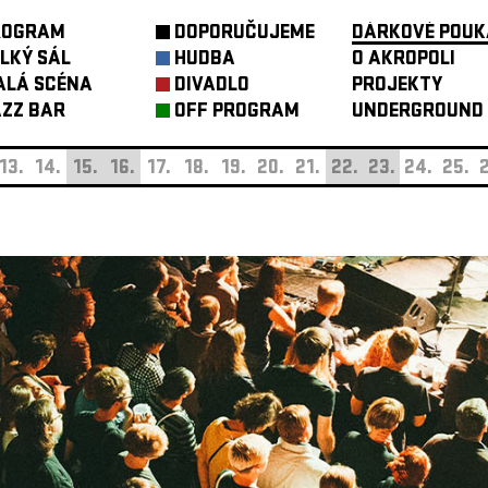
ROGRAM
DOPORUČUJEME
DÁRKOVÉ POUK
LKÝ SÁL
HUDBA
O AKROPOLI
ALÁ SCÉNA
DIVADLO
PROJEKTY
ZZ BAR
OFF PROGRAM
UNDERGROUND
13.
14.
15.
16.
17.
18.
19.
20.
21.
22.
23.
24.
25.
2