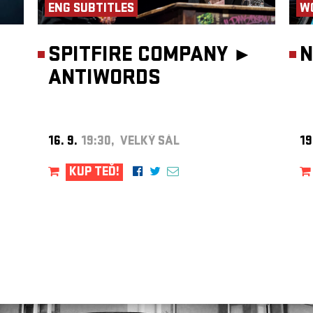
ENG SUBTITLES
W
SPITFIRE COMPANY ►
N
ANTIWORDS
16. 9.
19:30, VELKÝ SÁL
19
KUP TEĎ!