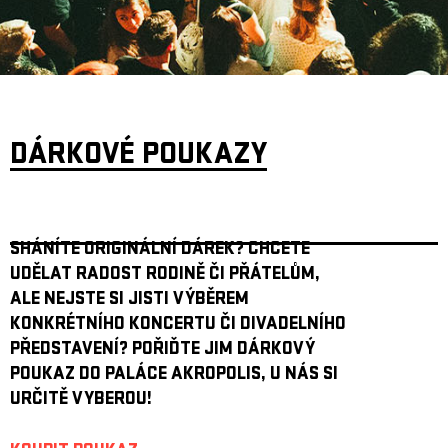
ARCHIV
NEWSLETT
DÁRKOVÉ POUKAZY
SHÁNÍTE ORIGINÁLNÍ DÁREK? CHCETE
UDĚLAT RADOST RODINĚ ČI PŘÁTELŮM,
ALE NEJSTE SI JISTI VÝBĚREM
KONKRÉTNÍHO KONCERTU ČI DIVADELNÍHO
PŘEDSTAVENÍ? POŘIĎTE JIM DÁRKOVÝ
POUKAZ DO PALÁCE AKROPOLIS, U NÁS SI
URČITĚ VYBEROU!