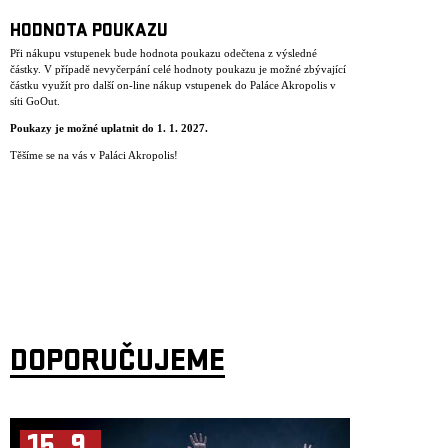
HODNOTA POUKAZU
Při nákupu vstupenek bude hodnota poukazu odečtena z výsledné
částky. V případě nevyčerpání celé hodnoty poukazu je možné zbývající
částku využít pro další on-line nákup vstupenek do Paláce Akropolis v
síti GoOut.
Poukazy je mo
ž
n
é
uplatnit do 1. 1. 2027.
Těšíme se na vás v Paláci Akropolis!
DOPORUČUJEME