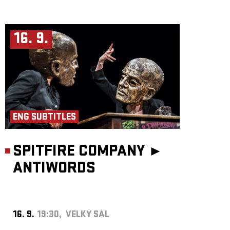
16. 9.
ENG SUBTITLES
SPITFIRE COMPANY ►
ANTIWORDS
16. 9.
19:30, VELKÝ SÁL