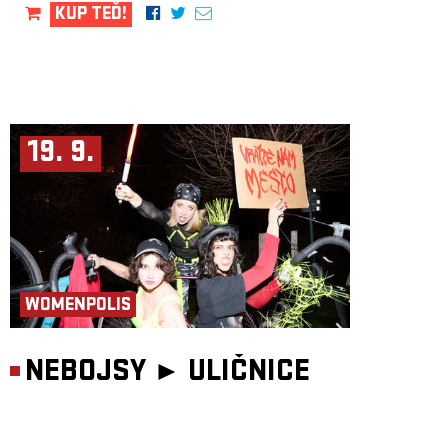
KUP TEĎ!
19. 9.
WOMENPOLIS
NEBOJSY ►
ULIČNICE