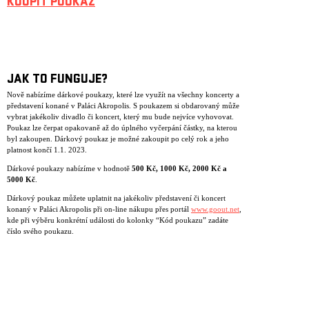
KOUPIT POUKAZ
JAK TO FUNGUJE?
Nově nabízíme dárkové poukazy, které lze využít na všechny koncerty a
představení konané v Paláci Akropolis. S poukazem si obdarovaný může
vybrat jakékoliv divadlo či koncert, který mu bude nejvíce vyhovovat.
Poukaz lze čerpat opakovaně až do úplného vyčerpání částky, na kterou
byl zakoupen. Dárkový poukaz je možné zakoupit po celý rok a jeho
platnost končí 1.1. 2023.
Dárkové poukazy nabízíme v hodnotě
500 K
č
, 1000 K
č
, 2000 K
č
a
5000 K
č
.
Dárkový poukaz můžete uplatnit na jakékoliv představení či koncert
konaný v Paláci Akropolis při on-line nákupu přes portál
www.goout.net
,
kde při výběru konkrétní události do kolonky “Kód poukazu” zadáte
číslo svého poukazu.