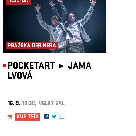
15. 9.
PRAŽSKÁ DERINERA
POCKETART ►
JÁMA
LVOVÁ
15. 9.
19:30, VELKÝ SÁL
KUP TEĎ!