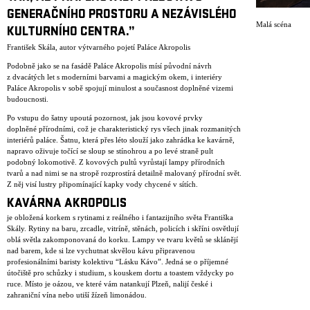
GENERAČNÍHO PROSTORU A NEZÁVISLÉHO
Malá scéna
KULTURNÍHO CENTRA.”
František Skála, autor výtvarného pojetí Paláce Akropolis
Podobně jako se na fasádě Paláce Akropolis mísí původní návrh
z dvacátých let s moderními barvami a magickým okem, i interiéry
Paláce Akropolis v sobě spojují minulost a současnost doplněné vizemi
budoucnosti.
Po vstupu do šatny upoutá pozornost, jak jsou kovové prvky
doplněné přírodními, což je charakteristický rys všech jinak rozmanitých
interiérů paláce. Šatnu, která přes léto slouží jako zahrádka ke kavárně,
napravo oživuje točící se sloup se stínohrou a po levé straně pult
podobný lokomotivě. Z kovových pultů vyrůstají lampy přírodních
tvarů a nad nimi se na stropě rozprostírá detailně malovaný přírodní svět.
Z něj visí lustry připomínající kapky vody chycené v sítích.
KAVÁRNA AKROPOLIS
je obložená korkem s rytinami z reálného i fantazijního světa Františka
Skály. Rytiny na baru, zrcadle, vitríně, stěnách, policích i skříni osvětlují
oblá světla zakomponovaná do korku. Lampy ve tvaru květů se sklánějí
nad barem, kde si lze vychutnat skvělou kávu připravenou
profesionálními baristy kolektivu “Lásku Kávo”. Jedná se o příjemné
útočiště pro schůzky i studium, s kouskem dortu a toastem vždycky po
ruce. Místo je oázou, ve které vám natankují Plzeň, nalijí české i
zahraniční vína nebo utiší žízeň limonádou.