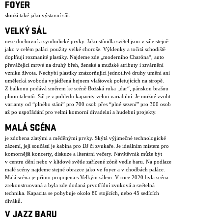
FOYER
slouží také jako výstavní síň.
VELKÝ SÁL
nese duchovní a symbolické prvky. Jako stínidla světel jsou v sále stejně
jako v celém paláci použity velké choroše. Výklenky a točitá schodiště
doplňují rozmanité plastiky. Najdeme zde „moderního Charóna“, auto
převážející mrtvé na druhý břeh, ženské a mužské atributy i ztvárnění
vzniku života. Nechybí plastiky znázorňující jednotlivé druhy umění ani
umělecká svoboda vyjádřená hejnem vlaštovek poletujících na stropě.
Z balkonu podává směrem ke scéně Božská ruka „dar“, pánskou brašnu
plnou talentů. Sál je z pohledu kapacity velmi variabilní. Je možné zvolit
varianty od “plného stání” pro 700 osob přes “plné sezení” pro 300 osob
až po uspořádání pro velmi komorní divadelní a hudební projekty.
MALÁ SCÉNA
je zdobena zlatými a měděnými prvky. Skýtá výjimečné technologické
zázemí, její součástí je kabina pro DJ či zvukaře. Je ideálním místem pro
komornější koncerty, diskuze a literární večery. Návštěvník může být
v centru dění nebo v klidové světle zařízené zóně vedle baru. Na podlaze
malé scény najdeme stejné obrazce jako ve foyer a v chodbách paláce.
Malá scéna je přímo propojena s Velkým sálem. V roce 2020 byla scéna
zrekonstruovaná a byla zde dodaná prvotřídní zvuková a světelná
technika. Kapacita se pohybuje okolo 80 stojících, nebo 45 sedících
diváků.
V JAZZ BARU