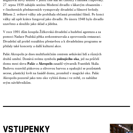
angažoval nový soubor v jehož čele stál šéf činohry František Filipovský.
27. srpna 1939 zahájilo sezónu Moderní divadlo s lákavým obsazením -
v činoherních představeních vystupovaly divadelní a filmové hvězdy.
Během 2. světové války zde probíhala občasná promítání filmů. Po konci
války sál opět krátce fungoval jako divadlo. Po únoru 1948 bylo divadlo
uzavřeno a sloužilo jako sklad a jídelna.
V roce 1991 dům koupila Žižkovská divadelní a hudební agentura a za
pomoci Nadace Pražská pětka zrekonstruovala a zprovoznila restauraci.
Divadelní sál prošel rozsáhlou přestavbou a k divadelnímu programu se
přidaly také koncerty a další kulturní akce.
Palác Akropolis je dnes multifunkčním centrem setkávání lidí a různých
druhů umění. Dostává svému symbolu
pulzujícího oka
, jež na průčelí
domu mezi slova
Palác
a
Akropolis
zasadil výtvarník František Skála.
Budovu rozsvítil pískovou a olivovou barvou a opakující se pozůstatek
secese, plastický květ na fasádě domu, proměnil v magické oko. Palác
Akropolis pozorně jako toto oko vybírá doma i ve světě, co nabídne
svým návštěvníkům.
VSTUPENKY