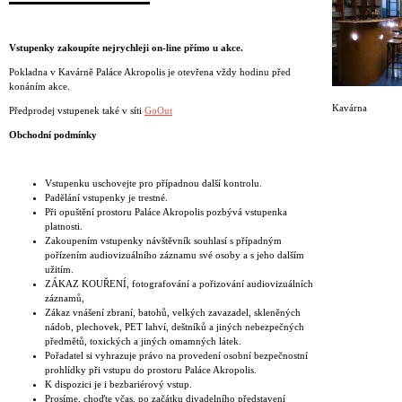
Vstupenky zakoupíte nejrychleji on-line přímo u akce.
Pokladna v Kavárně Paláce Akropolis je otevřena vždy hodinu před
konáním akce.
Kavárna
Předprodej vstupenek také v síti
GoOut
Obchodní podmínky
Vstupenku uschovejte pro případnou další kontrolu.
Padělání vstupenky je trestné.
Při opuštění prostoru Paláce Akropolis pozbývá vstupenka
platnosti.
Zakoupením vstupenky návštěvník souhlasí s případným
pořízením audiovizuálního záznamu své osoby a s jeho dalším
užitím.
ZÁKAZ KOUŘENÍ, fotografování a pořizování audiovizuálních
záznamů,
Zákaz vnášení zbraní, batohů, velkých zavazadel, skleněných
nádob, plechovek, PET lahví, deštníků a jiných nebezpečných
předmětů, toxických a jiných omamných látek.
Pořadatel si vyhrazuje právo na provedení osobní bezpečnostní
prohlídky při vstupu do prostoru Paláce Akropolis.
K dispozici je i bezbariérový vstup.
Prosíme, choďte včas, po začátku divadelního představení