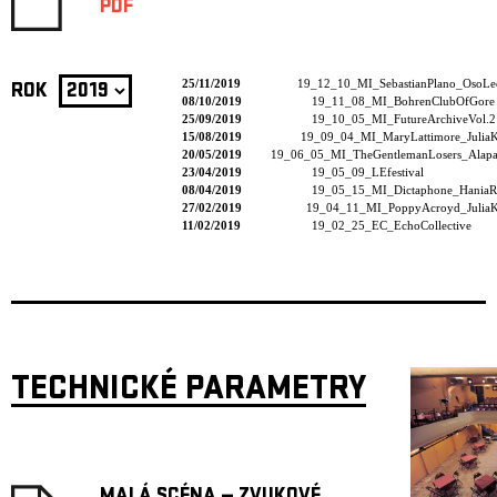
PDF
25/11/2019
19_12_10_MI_SebastianPlano_OsoLe
ROK
08/10/2019
19_11_08_MI_BohrenClubOfGore
25/09/2019
19_10_05_MI_FutureArchiveVol.2
15/08/2019
19_09_04_MI_MaryLattimore_JuliaK
20/05/2019
19_06_05_MI_TheGentlemanLosers_Alapas
23/04/2019
19_05_09_LEfestival
08/04/2019
19_05_15_MI_Dictaphone_HaniaR
27/02/2019
19_04_11_MI_PoppyAcroyd_JuliaK
11/02/2019
19_02_25_EC_EchoCollective
TECHNICKÉ PARAMETRY