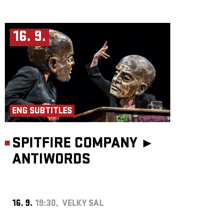
16. 9.
ENG SUBTITLES
SPITFIRE COMPANY ►
ANTIWORDS
16. 9.
19:30, VELKÝ SÁL