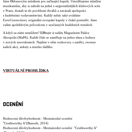
Jsme
O
drazovým můstkem pro začínající kapely. Umožňujeme mladým
muzikantům, aby si zahráli na jedné z nejprestižnějších klubových scén
v Praze, dostali se do povědomí diváků a navázali spolupráci
s hudebními vydavatelstvími. Každý měsíc také uvádíme
EuroConnections
, originální evropské kapely v české premiéře. Jsme
vašim spolehlivým průvodcem v současných hudebních trendech.
A když za námi nemůžete?
LIS
tujte si naším Magazínem Paláce
Akropolis (MaPA). Každé číslo se zaměřuje na jedno téma z kultury
v nových souvislostech. Najdete v něm rozhovory s umělci, recenze
našich akcí, ankety a mnoho dalšího.
VIRTUÁLNÍ PROHLÍDKA
OCENĚNÍ
Hodnocení důvěryhodnosti - Mezinárodní ocenění
"Creditworthy A"(Bisnode, 2014)
Hodnocení důvěryhodnosti - Mezinárodní ocenění "Creditworthy A"