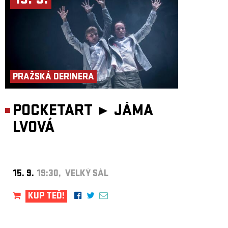
15. 9.
PRAŽSKÁ DERINERA
POCKETART ►
JÁMA
LVOVÁ
15. 9.
19:30, VELKÝ SÁL
KUP TEĎ!