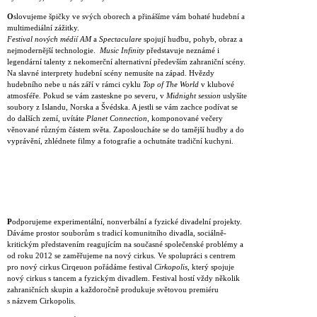
O
slovujeme špičky ve svých oborech a přinášíme vám bohaté hudební a
multimediální zážitky.
Festival nových médií AM
a
Spectaculare
spojují hudbu, pohyb, obraz a
nejmodernější technologie.
Music Infinity
představuje neznámé i
legendární talenty z nekomerční alternativní především zahraniční scény.
Na slavné interprety hudební scény nemusíte na západ. Hvězdy
hudebního nebe u nás září v rámci cyklu
Top of The World
v klubové
atmosféře
.
Pokud se vám zasteskne po severu, v
Midnight session
uslyšíte
soubory z Islandu, Norska a Švédska. A jestli se vám zachce podívat se
do dalších zemí, uvítáte
Planet Connection
, komponované večery
věnované různým částem světa. Zaposloucháte se do tamější hudby a do
vyprávění, zhlédnete filmy a fotografie a ochutnáte tradiční kuchyni.
P
odporujeme experimentální, nonverbální a fyzické divadelní projekty.
Dáváme prostor souborům s tradicí komunitního divadla, sociálně-
kritickým představením reagujícím na současné společenské problémy a
od roku 2012 se zaměřujeme na nový cirkus. Ve spolupráci s centrem
pro nový cirkus Cirqeuon pořádáme festival
Cirkopolis
, který spojuje
nový cirkus s tancem a fyzickým divadlem. Festival hostí vždy několik
zahraničních skupin a každoročně produkuje světovou premiéru
s názvem Cirkopolis.