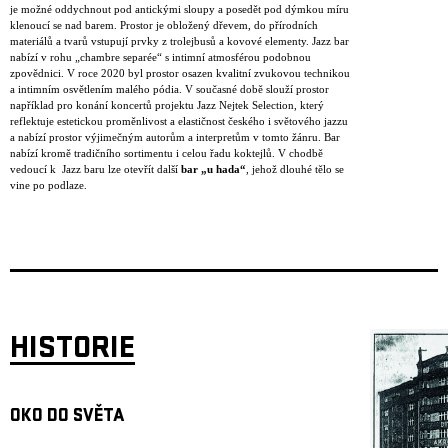
je možné oddychnout pod antickými sloupy a posedět pod dýmkou míru
klenoucí se nad barem. Prostor je obložený dřevem, do přírodních
materiálů a tvarů vstupují prvky z trolejbusů a kovové elementy. Jazz bar
nabízí v rohu „chambre separée“ s intimní atmosférou podobnou
zpovědnici. V roce 2020 byl prostor osazen kvalitní zvukovou technikou
a intimním osvětlením malého pódia. V současné době slouží prostor
například pro konání koncertů projektu Jazz Nejtek Selection, který
reflektuje estetickou proměnlivost a elastičnost českého i světového jazzu
a nabízí prostor výjimečným autorům a interpretům v tomto žánru. Bar
nabízí kromě tradičního sortimentu i celou řadu koktejlů. V chodbě
vedoucí k Jazz baru lze otevřít další
bar „u hada“
, jehož dlouhé tělo se
vine po podlaze.
HISTORIE
OKO DO SVĚTA