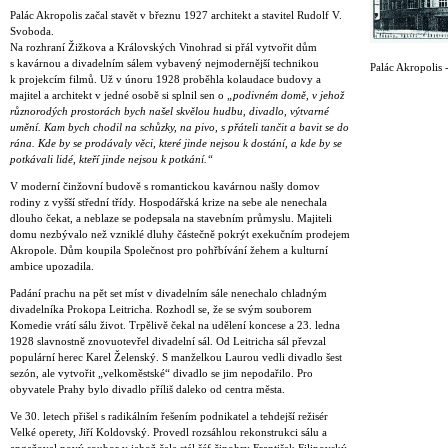
Palác Akropolis začal stavět v březnu 1927 architekt a stavitel Rudolf V.
Svoboda.
Na rozhraní Žižkova a Královských Vinohrad si přál vytvořit dům
s kavárnou a divadelním sálem vybavený nejmodernější technikou
Palác Akropolis -
k projekcím filmů. Už v únoru 1928 proběhla kolaudace budovy a
majitel a architekt v jedné osobě si splnil sen o
„podivném domě, v jehož
různorodých prostorách bych našel skvělou hudbu, divadlo, výtvarné
umění. Kam bych chodil na schůzky, na pivo, s přáteli tančit a bavit se do
rána. Kde by se prodávaly věci, které jinde nejsou k dostání, a kde by se
potkávali lidé, kteří jinde nejsou k potkání.“
V moderní činžovní budově s romantickou kavárnou našly domov
rodiny z vyšší střední třídy. Hospodářská krize na sebe ale nenechala
dlouho čekat, a neblaze se podepsala na stavebním průmyslu. Majiteli
domu nezbývalo než vzniklé dluhy částečně pokrýt exekučním prodejem
Akropole. Dům koupila Společnost pro pohřbívání žehem a kulturní
ambice upozadila.
Padání prachu na pět set míst v divadelním sále nenechalo chladným
divadelníka Prokopa Leitricha. Rozhodl se, že se svým souborem
Komedie vrátí sálu život. Trpělivě čekal na udělení koncese a 23. ledna
1928 slavnostně znovuotevřel divadelní sál. Od Leitricha sál převzal
populární herec Karel Želenský. S manželkou Laurou vedli divadlo šest
sezón, ale vytvořit „velkoměstské“ divadlo se jim nepodařilo. Pro
obyvatele Prahy bylo divadlo příliš daleko od centra města.
Ve 30. letech přišel s radikálním řešením podnikatel a tehdejší režisér
Velké operety, Jiří Koldovský. Provedl rozsáhlou rekonstrukci sálu a