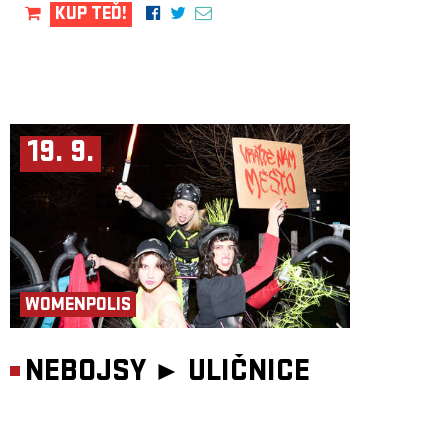
KUP TEĎ!
19. 9.
WOMENPOLIS
NEBOJSY ►
ULIČNICE