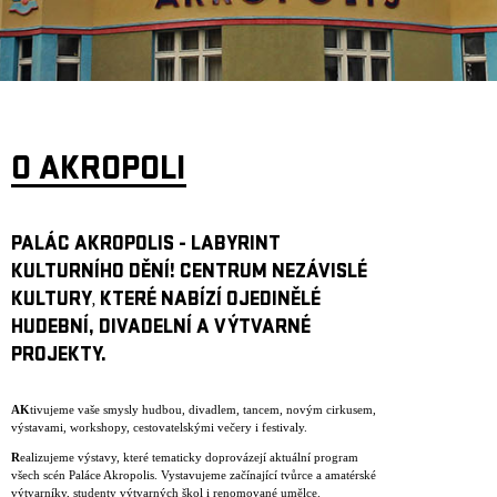
ARCHIV
NEWSLETT
O AKROPOLI
PALÁC AKROPOLIS - LABYRINT
KULTURNÍHO DĚNÍ! CENTRUM NEZÁVISLÉ
KULTURY
KTERÉ NABÍZÍ OJEDINĚLÉ
,
HUDEBNÍ, DIVADELNÍ A VÝTVARNÉ
PROJEKTY.
AK
tivujeme vaše smysly hudbou, divadlem, tancem, novým cirkusem,
výstavami, workshopy, cestovatelskými večery i festivaly.
R
ealizujeme výstavy, které tematicky doprovázejí aktuální program
všech scén Paláce Akropolis. Vystavujeme začínající tvůrce a amatérské
výtvarníky, studenty výtvarných škol i renomované umělce.