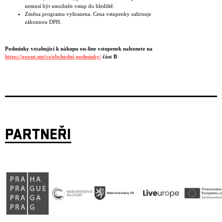
nemusí být umožněn vstup do hlediště.
Změna programu vyhrazena. Cena vstupenky zahrnuje
zákonnou DPH.
Podmínky vztahující k nákupu on-line vstupenek naleznete na
https://goout.net/cs/obchodni-podminky/
část B
PARTNEŘI