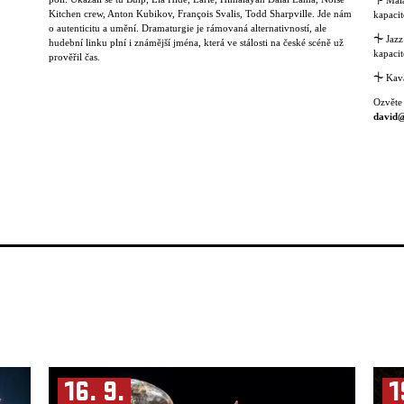
⏆
Malá
Kitchen crew, Anton Kubikov, François Svalis, Todd Sharpville. Jde nám
kapacit
o autenticitu a umění. Dramaturgie je rámovaná alternativností, ale
⏆
Jazz
hudební linku plní i známější jména, která ve stálosti na české scéně už
kapacit
prověřil čas.
⏆
Kavá
Ozvěte
david@
16. 9.
1