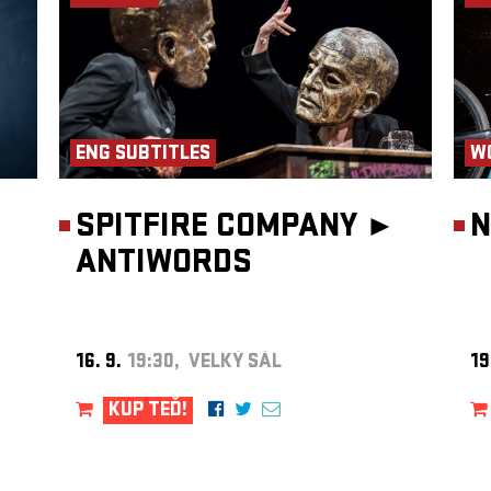
ENG SUBTITLES
W
SPITFIRE COMPANY ►
N
ANTIWORDS
16. 9.
19:30, VELKÝ SÁL
19
KUP TEĎ!