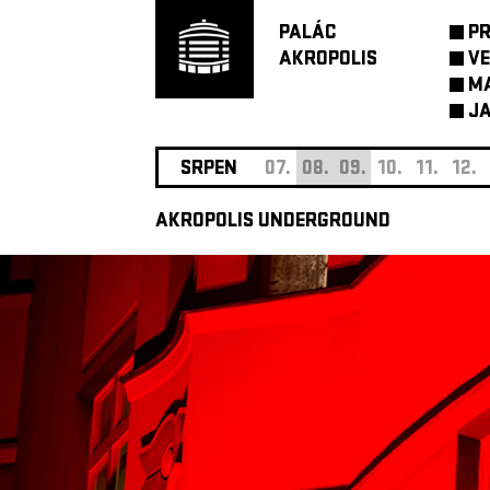
PALÁC
P
AKROPOLIS
VE
M
JA
SRPEN
07.
08.
09.
10.
11.
12.
AKROPOLIS UNDERGROUND