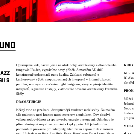
OUND
Oprašujeme lesk, navazujeme na otisk doby, architektury a dlouholetého
KUDY
fungování Paláce, vyprávíme nový příběh. Atmosféru AU drží
JAZZ
Jít do 
konzistentně pohromadě punc kvality. Základní substancí je
IG Akro
kurátorovaný výběr neoposlouchaných interpretů v intimní blízkosti
II S
ale pře
publiku, se silným ozvučením, light designem, který kopíruje identitu
interpretů, signature koktejly, v atmosféře odvážné architektury Františka
PRON
Skály.
Můžeš s
DRAMATURGIE
Jednotl
Nebo c
Něžný vibe na jazz baru, disruptivnější tendence malé scény. Na malém
budete 
sále prakticky není hranice mezi interprety a publikem. Dav dostává
progra
velkou zodpovědnost za spolutvorbu energie vystoupení. Odměnou je
přímo dostupné smyslové poznání a kapky potu. AU je kulturním
V DET
podhoubím převážně pro interprety, kteří zatím nejsou tolik v zorném
poli. Ukázali se tu Bulp, Lia Hide, Earie, Himalayan Dalai Lama, Noise