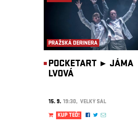
PRAŽSKÁ DERINERA
POCKETART ►
JÁMA
LVOVÁ
15. 9.
19:30, VELKÝ SÁL
KUP TEĎ!