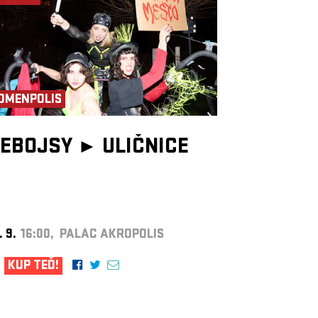
OMENPOLIS
EBOJSY ►
ULIČNICE
. 9.
16:00, PALÁC AKROPOLIS
KUP TEĎ!