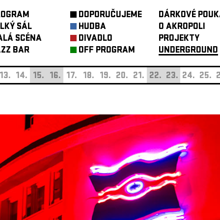
ROGRAM
DOPORUČUJEME
DÁRKOVÉ POUK
LKÝ SÁL
HUDBA
O AKROPOLI
ALÁ SCÉNA
DIVADLO
PROJEKTY
ZZ BAR
OFF PROGRAM
UNDERGROUND
13.
14.
15.
16.
17.
18.
19.
20.
21.
22.
23.
24.
25.
2