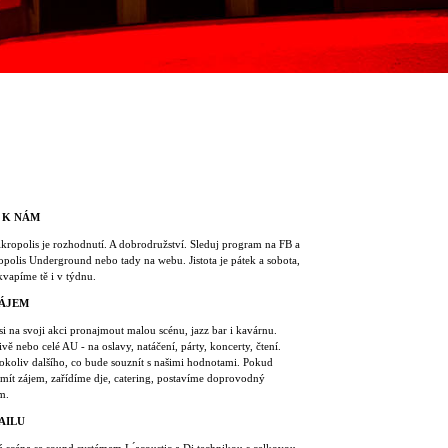
 K NÁM
Akropolis je rozhodnutí. A dobrodružství. Sleduj program na FB a
polis Underground nebo tady na webu. Jistota je pátek a sobota,
kvapíme tě i v týdnu.
ÁJEM
i na svoji akci pronajmout malou scénu, jazz bar i kavárnu.
ivě nebo celé AU - na oslavy, natáčení, párty, koncerty, čtení.
okoliv dalšího, co bude souznít s našimi hodnotami. Pokud
mít zájem, zařídíme dje, catering, postavíme doprovodný
m.
AILU