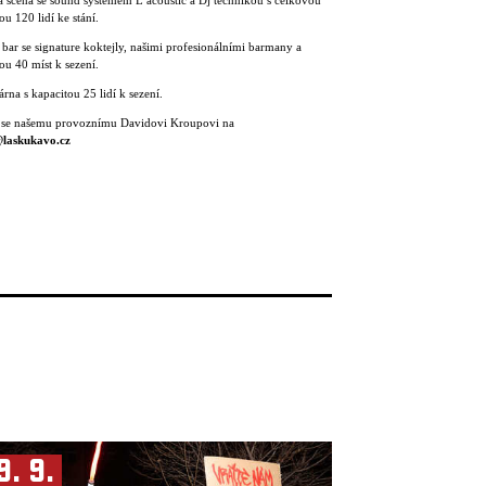
 scéna se sound systémem L ́acoustic a Dj technikou s celkovou
ou 120 lidí ke stání.
 bar se signature koktejly, našimi profesionálními barmany a
ou 40 míst k sezení.
rna s kapacitou 25 lidí k sezení.
 se našemu provoznímu Davidovi Kroupovi na
laskukavo.cz
9. 9.