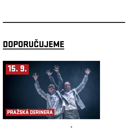
propojuje osobní vzpomínky, deníkové záznamy a glosy s bohatým
obrazovým materiálem. Výsledkem je osobní i dokumentární portrét
místa, kde se během let potkávaly desítky hudebníků, divadelníků a
umělců všech generací.
Moderuje Honza Dědek, knihu křtí Karel Haloun a Arnošt Goldflam.
Křest knihy proběhne 17. ledna 2026 v Paláci Akropolis a doprovodí jej
výjimečný koncertní večer tří kapel, jejichž historie se s Akropolí úzce
pojí. Vystoupí ETC…, spoluhráči Vladimíra Mišíka s Olinem
Nejezchlebou za mikrofonem, dále Garage – stálice české
DOPORUČUJEME
undergroundové scény v čele s Tonym Ducháčkem – a Velvet
Underground Revival Band, projekt členů Plastic People of the Universe
a Garage, který už přes třicet let vzdává hold legendární kapele The
Velvet Underground. Právě oni navíc stáli u vůbec prvního koncertu
v Akropoli, ještě před jejím oficiálním otevřením.
Večer věnovaný hudbě, vzpomínkám i místu, které po tři desetiletí
15. 9.
zůstává přirozenou součástí pražské kulturní krajiny. Protože každý má
svou Akropoli.
ETC…
s nadšeným souhlasem Vladimíra Mišíka pokračují spoluhráči rockové
legendy v koncertování v mírně pozměněné sestavě a s Olinem
Nejezchlebou za mikrofonem. Více než 2 roky po ukončení koncertní
činnosti legendy československého rocku, Vladimíra Mišíka, se
muzikanti z jeho kapely ETC… rozhodli na popud mnoha fanoušků, že
budou nadále koncertně hrát výběr skladeb z éry ETC.
PRAŽSKÁ DERINERA
Sestava:
Pavel Skála – kytary
Olin Nejezchleba – zpěv
Pavel Bohatý – zpěv