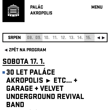
PALÁC
MENU
AKROPOLIS
PROGRA
VELKÝ S
MALÁ S
JAZZ BA
SRPEN
08.
09.
10.
11.
12.
13.
14.
15.
16.
17.
DOPORU
ZPĚT NA PROGRAM
HUDBA
DIVADLO
SOBOTA 17. 1.
OFF PR
30 LET PALÁCE
DÁRKOVÉ 
AKROPOLIS ►
ETC...
+
O AKROPOL
GARAGE
+
VELVET
PROJEKTY
UNDERGRO
UNDERGROUND REVIVAL
BAND
KONTAKTY