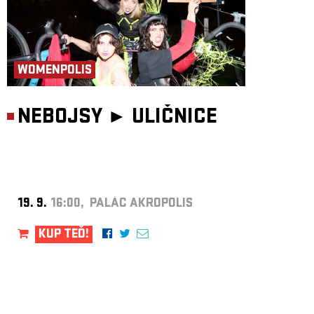
WOMENPOLIS
NEBOJSY ►
ULIČNICE
19. 9.
16:00, PALÁC AKROPOLIS
KUP TEĎ!