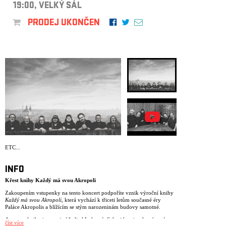
ARCHIV
19:00, VELKÝ SÁL
PRODEJ UKONČEN
NEWSLETT
ETC...
INFO
Křest knihy Každý má svou Akropoli
Zakoupením vstupenky na tento koncert podpoříte vznik výroční knihy
Každý má svou Akropoli
, která vychází k třiceti letům současné éry
Paláce Akropolis a blížícím se stým narozeninám budovy samotné.
Autorem knihy je emeritní ředitel Lubomír Schmidtmajer, který v ní
číst více