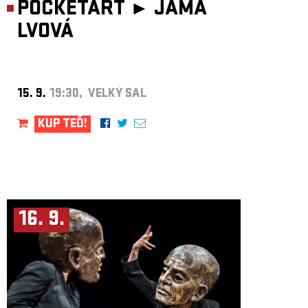
POCKETART ►
JÁMA
Jiří Zelenka – bicí, zpěv
Vladimír Pavlíček – housle
LVOVÁ
Jakub Červinka – kytary
Pavel Novák – basa
GARAGE
GARAGE – mohykáni naší hudební a undergroundové scény
s charizmatickým zpěvákem Tony Ducháčkem. Co je potřeba říct víc?
Kapela vznikla v r. 1979, současnou sestavu kromě stálé trojice Tony
15. 9.
19:30, VELKÝ SÁL
Ducháček (zpěv), Honza Macháček (kytara, zpěv) a David Fikrle
(baskytara) tvoří René Starhon na bicí a Honzík Pokorný – sólová
kytara. Jejich hudba nám dodávala sílu v těžkých časech, jejich koncerty
v klubu Na Chmelnici byly legendární. Písničky a hudba Garage jsou
KUP TEĎ!
založené na osobnosti zpěváka Tonyho Ducháčka, který je také autorem
většiny textů založených na unikátním periferním slangu. Hudba Garage
je hlasitá a má grády, je znát, že je to pořád baví. Garage neztratila nic ze
své síly, pořád má co nabídnout, není jen odleskem byvší slávy. Nabízí
přitom přesně to, co se od ní čeká, což ovšem u legendy není nedostatek,
ale přednost. Přijďte na božského Tonyho s jeho monotónním zpěvem a
rock’n’rollové kytary, prostě Garage!
Velvet Underground Revival band
16. 9.
Již přes 30 let vystupují hudebníci ze skupin Plastic People of the
Universe a Garage (v loňských letech omlazení o nové posily) ve
společném projektu, který je poctou undergroundové legendě – The
Velvet Underground, jedné z nejinspirativnějších kapel v historii hudby.
To nejlépe vystihují slova Briana Ena: „Prvního alba Velvet Underground
se prodalo jen deset tisíc kusů, ale každý, kdo si ho koupil, založil
kapelu.“ Při koncertu kultovních Velvet Underground Revival band
okusíte na vlastní kůži atmosféru přelomu 60. a 70. Let, uslyšíte všechny
známé hity Velvetů od hlukových stěn Heroinu po křehké Pale Blue