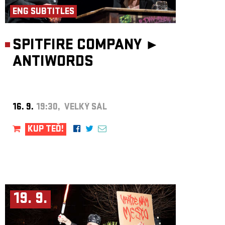
Eyes.
ENG SUBTITLES
Velvet Underground Revival band jsou s Akropolí úzce spojeni, protože
to byli oni, kdo vystoupili na opravdu první akci v Akropoli ještě před
oficiálním otevřením. Šlo o dvoudenní performance v improvizovaných
podmínkách, které se celé nesly v duchu Velvet Underground – byl
SPITFIRE COMPANY ►
pozván Lou Reed, ten samozřejmě nepřijel, ale přijel jeden z prvních
producentů VU M.C. Kostek z USA, který přivezl staré dobové plakáty a
videa/filmy. Začala tak tradice přednovoročních koncertů Velvet
ANTIWORDS
Underground Revival band 29.12. v Akropoli, která trvala až do r. 2019.
16. 9.
19:30, VELKÝ SÁL
KUP TEĎ!
19. 9.