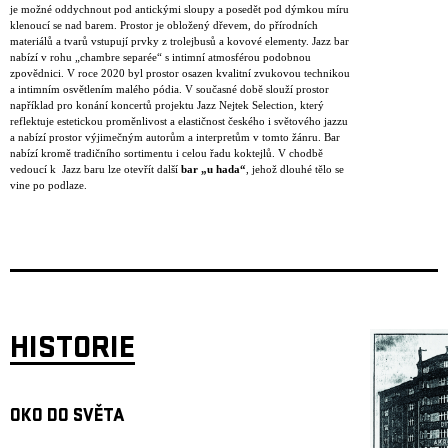
je možné oddychnout pod antickými sloupy a posedět pod dýmkou míru
klenoucí se nad barem. Prostor je obložený dřevem, do přírodních
materiálů a tvarů vstupují prvky z trolejbusů a kovové elementy. Jazz bar
nabízí v rohu „chambre separée“ s intimní atmosférou podobnou
zpovědnici. V roce 2020 byl prostor osazen kvalitní zvukovou technikou
a intimním osvětlením malého pódia. V současné době slouží prostor
například pro konání koncertů projektu Jazz Nejtek Selection, který
reflektuje estetickou proměnlivost a elastičnost českého i světového jazzu
a nabízí prostor výjimečným autorům a interpretům v tomto žánru. Bar
nabízí kromě tradičního sortimentu i celou řadu koktejlů. V chodbě
vedoucí k Jazz baru lze otevřít další
bar „u hada“
, jehož dlouhé tělo se
vine po podlaze.
HISTORIE
OKO DO SVĚTA