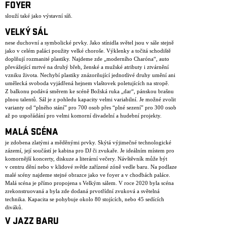
FOYER
slouží také jako výstavní síň.
VELKÝ SÁL
nese duchovní a symbolické prvky. Jako stínidla světel jsou v sále stejně
jako v celém paláci použity velké choroše. Výklenky a točitá schodiště
doplňují rozmanité plastiky. Najdeme zde „moderního Charóna“, auto
převážející mrtvé na druhý břeh, ženské a mužské atributy i ztvárnění
vzniku života. Nechybí plastiky znázorňující jednotlivé druhy umění ani
umělecká svoboda vyjádřená hejnem vlaštovek poletujících na stropě.
Z balkonu podává směrem ke scéně Božská ruka „dar“, pánskou brašnu
plnou talentů. Sál je z pohledu kapacity velmi variabilní. Je možné zvolit
varianty od “plného stání” pro 700 osob přes “plné sezení” pro 300 osob
až po uspořádání pro velmi komorní divadelní a hudební projekty.
MALÁ SCÉNA
je zdobena zlatými a měděnými prvky. Skýtá výjimečné technologické
zázemí, její součástí je kabina pro DJ či zvukaře. Je ideálním místem pro
komornější koncerty, diskuze a literární večery. Návštěvník může být
v centru dění nebo v klidové světle zařízené zóně vedle baru. Na podlaze
malé scény najdeme stejné obrazce jako ve foyer a v chodbách paláce.
Malá scéna je přímo propojena s Velkým sálem. V roce 2020 byla scéna
zrekonstruovaná a byla zde dodaná prvotřídní zvuková a světelná
technika. Kapacita se pohybuje okolo 80 stojících, nebo 45 sedících
diváků.
V JAZZ BARU