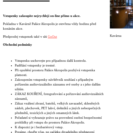
Vstupenky zakoupíte nejrychleji on-line přímo u akce.
Pokladna v Kavárně Paláce Akropolis je otevřena vždy hodinu před
konáním akce.
Kavárna
Předprodej vstupenek také v síti
GoOut
Obchodní podmínky
Vstupenku uschovejte pro případnou další kontrolu.
Padělání vstupenky je trestné.
Při opuštění prostoru Paláce Akropolis pozbývá vstupenka
platnosti.
Zakoupením vstupenky návštěvník souhlasí s případným
pořízením audiovizuálního záznamu své osoby a s jeho dalším
užitím.
ZÁKAZ KOUŘENÍ, fotografování a pořizování audiovizuálních
záznamů,
Zákaz vnášení zbraní, batohů, velkých zavazadel, skleněných
nádob, plechovek, PET lahví, deštníků a jiných nebezpečných
předmětů, toxických a jiných omamných látek.
Pořadatel si vyhrazuje právo na provedení osobní bezpečnostní
prohlídky při vstupu do prostoru Paláce Akropolis.
K dispozici je i bezbariérový vstup.
Prosíme, choďte včas, po začátku divadelního představení