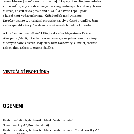
Jsme
O
drazovým můstkem pro začínající kapely. Umožňujeme mladým
muzikantům, aby si zahráli na jedné z nejprestižnějších klubových scén
v Praze, dostali se do povědomí diváků a navázali spolupráci
s hudebními vydavatelstvími. Každý měsíc také uvádíme
EuroConnections
, originální evropské kapely v české premiéře. Jsme
vašim spolehlivým průvodcem v současných hudebních trendech.
A když za námi nemůžete?
LIS
tujte si naším Magazínem Paláce
Akropolis (MaPA). Každé číslo se zaměřuje na jedno téma z kultury
v nových souvislostech. Najdete v něm rozhovory s umělci, recenze
našich akcí, ankety a mnoho dalšího.
VIRTUÁLNÍ PROHLÍDKA
OCENĚNÍ
Hodnocení důvěryhodnosti - Mezinárodní ocenění
"Creditworthy A"(Bisnode, 2014)
Hodnocení důvěryhodnosti - Mezinárodní ocenění "Creditworthy A"