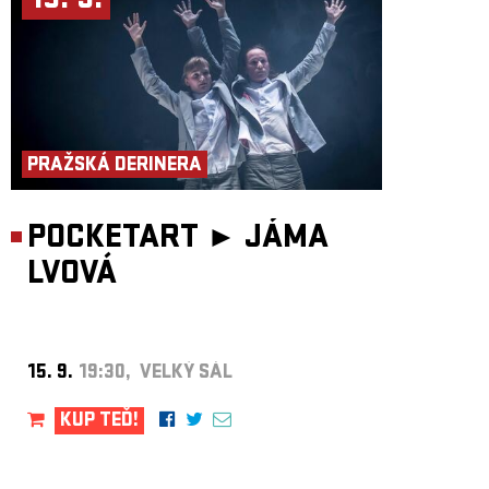
15. 9.
PRAŽSKÁ DERINERA
POCKETART ►
JÁMA
LVOVÁ
15. 9.
19:30, VELKÝ SÁL
KUP TEĎ!