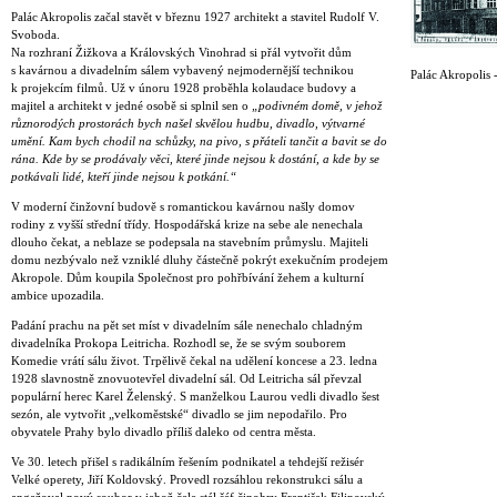
Palác Akropolis začal stavět v březnu 1927 architekt a stavitel Rudolf V.
Svoboda.
Na rozhraní Žižkova a Královských Vinohrad si přál vytvořit dům
s kavárnou a divadelním sálem vybavený nejmodernější technikou
Palác Akropolis -
k projekcím filmů. Už v únoru 1928 proběhla kolaudace budovy a
majitel a architekt v jedné osobě si splnil sen o
„podivném domě, v jehož
různorodých prostorách bych našel skvělou hudbu, divadlo, výtvarné
umění. Kam bych chodil na schůzky, na pivo, s přáteli tančit a bavit se do
rána. Kde by se prodávaly věci, které jinde nejsou k dostání, a kde by se
potkávali lidé, kteří jinde nejsou k potkání.“
V moderní činžovní budově s romantickou kavárnou našly domov
rodiny z vyšší střední třídy. Hospodářská krize na sebe ale nenechala
dlouho čekat, a neblaze se podepsala na stavebním průmyslu. Majiteli
domu nezbývalo než vzniklé dluhy částečně pokrýt exekučním prodejem
Akropole. Dům koupila Společnost pro pohřbívání žehem a kulturní
ambice upozadila.
Padání prachu na pět set míst v divadelním sále nenechalo chladným
divadelníka Prokopa Leitricha. Rozhodl se, že se svým souborem
Komedie vrátí sálu život. Trpělivě čekal na udělení koncese a 23. ledna
1928 slavnostně znovuotevřel divadelní sál. Od Leitricha sál převzal
populární herec Karel Želenský. S manželkou Laurou vedli divadlo šest
sezón, ale vytvořit „velkoměstské“ divadlo se jim nepodařilo. Pro
obyvatele Prahy bylo divadlo příliš daleko od centra města.
Ve 30. letech přišel s radikálním řešením podnikatel a tehdejší režisér
Velké operety, Jiří Koldovský. Provedl rozsáhlou rekonstrukci sálu a