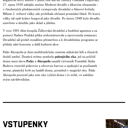
angažoval nový soubor v jehož čele stál šéf činohry František Filipovský.
27. srpna 1939 zahájilo sezónu Moderní divadlo s lákavým obsazením -
v činoherních představeních vystupovaly divadelní a filmové hvězdy.
Během 2. světové války zde probíhala občasná promítání filmů. Po konci
války sál opět krátce fungoval jako divadlo. Po únoru 1948 bylo divadlo
uzavřeno a sloužilo jako sklad a jídelna.
V roce 1991 dům koupila Žižkovská divadelní a hudební agentura a za
pomoci Nadace Pražská pětka zrekonstruovala a zprovoznila restauraci.
Divadelní sál prošel rozsáhlou přestavbou a k divadelnímu programu se
přidaly také koncerty a další kulturní akce.
Palác Akropolis je dnes multifunkčním centrem setkávání lidí a různých
druhů umění. Dostává svému symbolu
pulzujícího oka
, jež na průčelí
domu mezi slova
Palác
a
Akropolis
zasadil výtvarník František Skála.
Budovu rozsvítil pískovou a olivovou barvou a opakující se pozůstatek
secese, plastický květ na fasádě domu, proměnil v magické oko. Palác
Akropolis pozorně jako toto oko vybírá doma i ve světě, co nabídne
svým návštěvníkům.
VSTUPENKY