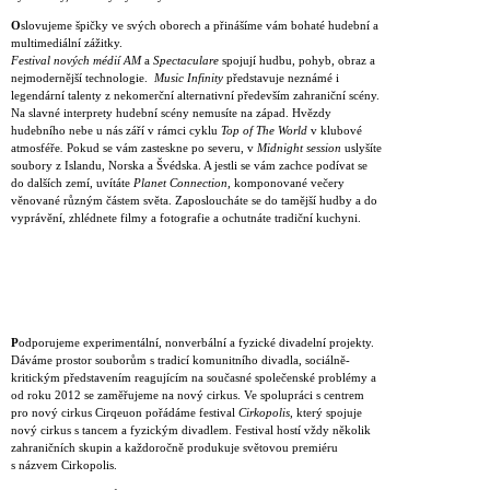
O
slovujeme špičky ve svých oborech a přinášíme vám bohaté hudební a
multimediální zážitky.
Festival nových médií AM
a
Spectaculare
spojují hudbu, pohyb, obraz a
nejmodernější technologie.
Music Infinity
představuje neznámé i
legendární talenty z nekomerční alternativní především zahraniční scény.
Na slavné interprety hudební scény nemusíte na západ. Hvězdy
hudebního nebe u nás září v rámci cyklu
Top of The World
v klubové
atmosféře
.
Pokud se vám zasteskne po severu, v
Midnight session
uslyšíte
soubory z Islandu, Norska a Švédska. A jestli se vám zachce podívat se
do dalších zemí, uvítáte
Planet Connection
, komponované večery
věnované různým částem světa. Zaposloucháte se do tamější hudby a do
vyprávění, zhlédnete filmy a fotografie a ochutnáte tradiční kuchyni.
P
odporujeme experimentální, nonverbální a fyzické divadelní projekty.
Dáváme prostor souborům s tradicí komunitního divadla, sociálně-
kritickým představením reagujícím na současné společenské problémy a
od roku 2012 se zaměřujeme na nový cirkus. Ve spolupráci s centrem
pro nový cirkus Cirqeuon pořádáme festival
Cirkopolis
, který spojuje
nový cirkus s tancem a fyzickým divadlem. Festival hostí vždy několik
zahraničních skupin a každoročně produkuje světovou premiéru
s názvem Cirkopolis.