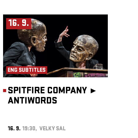
16. 9.
ENG SUBTITLES
SPITFIRE COMPANY ►
ANTIWORDS
16. 9.
19:30, VELKÝ SÁL