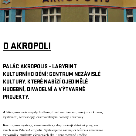
ARCHIV
NEWSLETT
O AKROPOLI
PALÁC AKROPOLIS - LABYRINT
KULTURNÍHO DĚNÍ! CENTRUM NEZÁVISLÉ
KULTURY
KTERÉ NABÍZÍ OJEDINĚLÉ
,
HUDEBNÍ, DIVADELNÍ A VÝTVARNÉ
PROJEKTY.
AK
tivujeme vaše smysly hudbou, divadlem, tancem, novým cirkusem,
výstavami, workshopy, cestovatelskými večery i festivaly.
R
ealizujeme výstavy, které tematicky doprovázejí aktuální program
všech scén Paláce Akropolis. Vystavujeme začínající tvůrce a amatérské
výtvarníky, studenty výtvarných škol i renomované umělce.