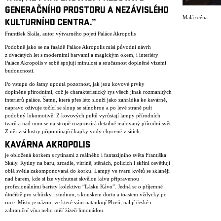
GENERAČNÍHO PROSTORU A NEZÁVISLÉHO
Malá scéna
KULTURNÍHO CENTRA.”
František Skála, autor výtvarného pojetí Paláce Akropolis
Podobně jako se na fasádě Paláce Akropolis mísí původní návrh
z dvacátých let s moderními barvami a magickým okem, i interiéry
Paláce Akropolis v sobě spojují minulost a současnost doplněné vizemi
budoucnosti.
Po vstupu do šatny upoutá pozornost, jak jsou kovové prvky
doplněné přírodními, což je charakteristický rys všech jinak rozmanitých
interiérů paláce. Šatnu, která přes léto slouží jako zahrádka ke kavárně,
napravo oživuje točící se sloup se stínohrou a po levé straně pult
podobný lokomotivě. Z kovových pultů vyrůstají lampy přírodních
tvarů a nad nimi se na stropě rozprostírá detailně malovaný přírodní svět.
Z něj visí lustry připomínající kapky vody chycené v sítích.
KAVÁRNA AKROPOLIS
je obložená korkem s rytinami z reálného i fantazijního světa Františka
Skály. Rytiny na baru, zrcadle, vitríně, stěnách, policích i skříni osvětlují
oblá světla zakomponovaná do korku. Lampy ve tvaru květů se sklánějí
nad barem, kde si lze vychutnat skvělou kávu připravenou
profesionálními baristy kolektivu “Lásku Kávo”. Jedná se o příjemné
útočiště pro schůzky i studium, s kouskem dortu a toastem vždycky po
ruce. Místo je oázou, ve které vám natankují Plzeň, nalijí české i
zahraniční vína nebo utiší žízeň limonádou.