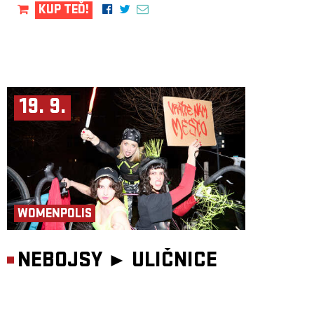
KUP TEĎ!
19. 9.
WOMENPOLIS
NEBOJSY ►
ULIČNICE