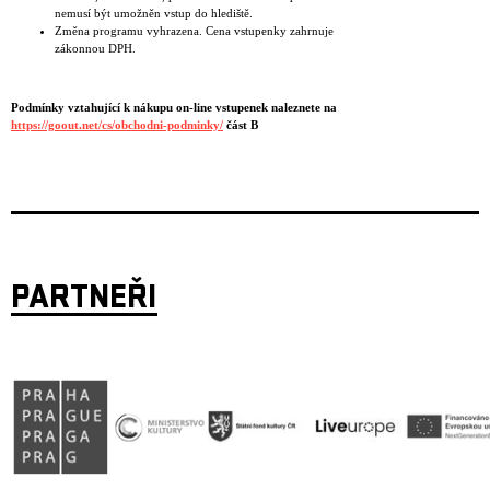
nemusí být umožněn vstup do hlediště.
Změna programu vyhrazena. Cena vstupenky zahrnuje
zákonnou DPH.
Podmínky vztahující k nákupu on-line vstupenek naleznete na
https://goout.net/cs/obchodni-podminky/
část B
PARTNEŘI