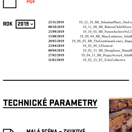
PDF
25/11/2019
19_12_10_MI_SebastianPlano_OsoLe
ROK
08/10/2019
19_11_08_MI_BohrenClubOfGore
25/09/2019
19_10_05_MI_FutureArchiveVol.2
15/08/2019
19_09_04_MI_MaryLattimore_JuliaK
20/05/2019
19_06_05_MI_TheGentlemanLosers_Alapas
23/04/2019
19_05_09_LEfestival
08/04/2019
19_05_15_MI_Dictaphone_HaniaR
27/02/2019
19_04_11_MI_PoppyAcroyd_JuliaK
11/02/2019
19_02_25_EC_EchoCollective
TECHNICKÉ PARAMETRY