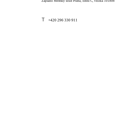
Zapsáno Městský soud Praha, oddíl C, vložka 101808
T
+420 296 330 911