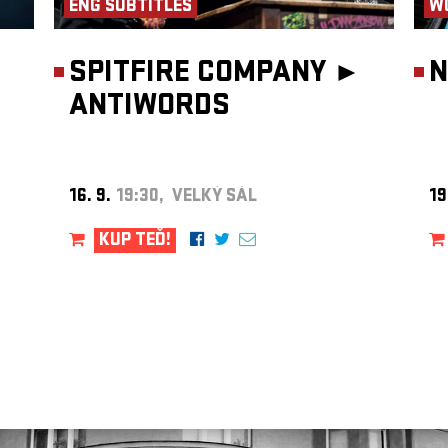
ENG SUBTITLES
W
SPITFIRE COMPANY ►
N
ANTIWORDS
16. 9.
19:30, VELKÝ SÁL
19
KUP TEĎ!