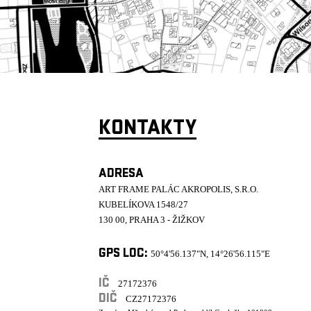
KONTAKTY
ADRESA
ART FRAME PALÁC AKROPOLIS, S.R.O.
KUBELÍKOVA 1548/27
130 00, PRAHA 3 - ŽIŽKOV
GPS LOC:
50°4'56.137"N, 14°26'56.115"E
IČ
27172376
DIČ
CZ27172376