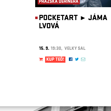
PRAŽSKÁ DERINERA
POCKETART ►
JÁMA
LVOVÁ
15. 9.
19:30, VELKÝ SÁL
KUP TEĎ!