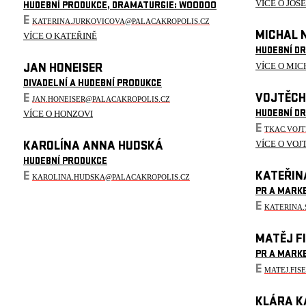
VÍCE O JOS
HUDEBNÍ PRODUKCE, DRAMATURGIE: WOODOO
E
KATERINA.JURKOVICOVA@PALACAKROPOLIS.CZ
MICHAL 
VÍCE O KATEŘINĚ
HUDEBNÍ D
VÍCE O MIC
JAN HONEISER
DIVADELNÍ A HUDEBNÍ PRODUKCE
E
VOJTĚCH
JAN.HONEISER@PALACAKROPOLIS.CZ
VÍCE O HONZOVI
HUDEBNÍ D
E
TKAC.VOJ
VÍCE O VOJ
KAROLÍNA ANNA HUDSKÁ
HUDEBNÍ PRODUKCE
E
KATEŘIN
KAROLINA.HUDSKA@PALACAKROPOLIS.CZ
PR A MARK
E
KATERINA
MATĚJ F
PR A MARK
E
MATEJ.FIS
KLÁRA K