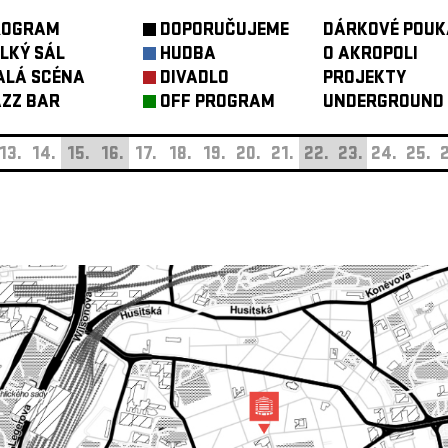
ROGRAM
DOPORUČUJEME
DÁRKOVÉ POUK
LKÝ SÁL
HUDBA
O AKROPOLI
ALÁ SCÉNA
DIVADLO
PROJEKTY
ZZ BAR
OFF PROGRAM
UNDERGROUND
13.
14.
15.
16.
17.
18.
19.
20.
21.
22.
23.
24.
25.
2