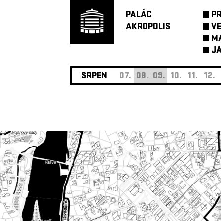
PALÁC
P
AKROPOLIS
VE
M
JA
SRPEN
07.
08.
09.
10.
11.
12.