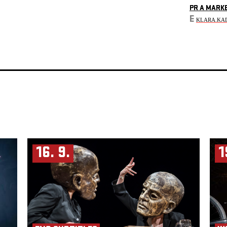
PR A MARK
E
KLARA.KA
16. 9.
1