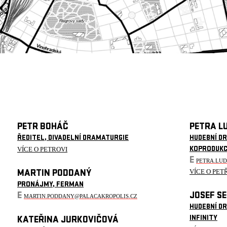
PETR BOHÁČ
PETRA L
ŘEDITEL, DIVADELNÍ DRAMATURGIE
HUDEBNÍ D
VÍCE O PETROVI
KOPRODUK
E
PETRA.LU
VÍCE O PET
MARTIN PODDANÝ
PRONÁJMY, FERMAN
E
JOSEF S
MARTIN.PODDANY@PALACAKROPOLIS.CZ
HUDEBNÍ D
INFINITY
KATEŘINA JURKOVIČOVÁ