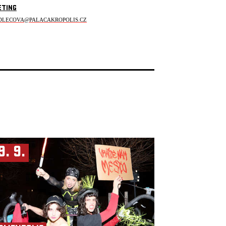
ETING
DLECOVA@PALACAKROPOLIS.CZ
9. 9.