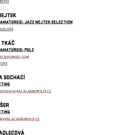
EFOVI
NEJTEK
RAMATURGIE: JAZZ NEJTEK SELECTION
HALOVI
 TKÁČ
RAMATURGIE: PULZ
TECH@GMAIL.COM
TOVI
A SOCHACÍ
ETING
.SOCHACI@PALACAKROPOLIS.CZ
IŠER
ETING
ER@PALACAKROPOLIS.CZ
ADLECOVÁ