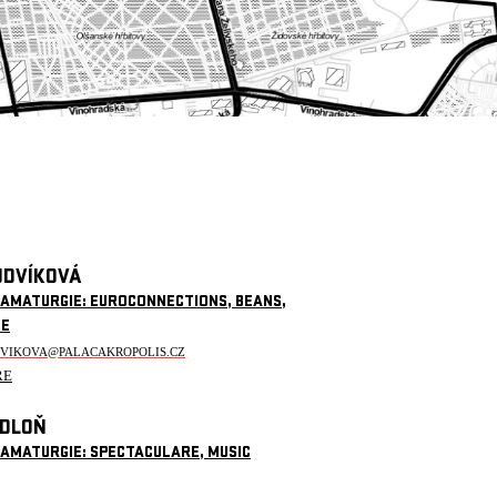
UDVÍKOVÁ
RAMATURGIE: EUROCONNECTIONS, BEANS,
CE
DVIKOVA@PALACAKROPOLIS.CZ
ŘE
EDLOŇ
RAMATURGIE: SPECTACULARE, MUSIC