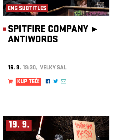
ENG SUBTITLES
SPITFIRE COMPANY ►
ANTIWORDS
16. 9.
19:30, VELKÝ SÁL
KUP TEĎ!
19. 9.