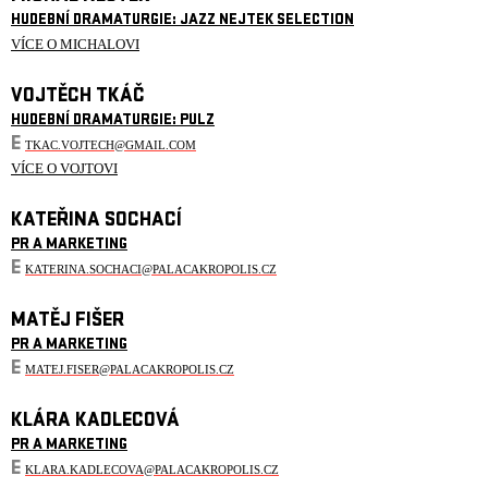
HUDEBNÍ DRAMATURGIE: JAZZ NEJTEK SELECTION
VÍCE O MICHALOVI
VOJTĚCH TKÁČ
HUDEBNÍ DRAMATURGIE: PULZ
E
TKAC.VOJTECH@GMAIL.COM
VÍCE O VOJTOVI
KATEŘINA SOCHACÍ
PR A MARKETING
E
KATERINA.SOCHACI@PALACAKROPOLIS.CZ
MATĚJ FIŠER
PR A MARKETING
E
MATEJ.FISER@PALACAKROPOLIS.CZ
KLÁRA KADLECOVÁ
PR A MARKETING
E
KLARA.KADLECOVA@PALACAKROPOLIS.CZ