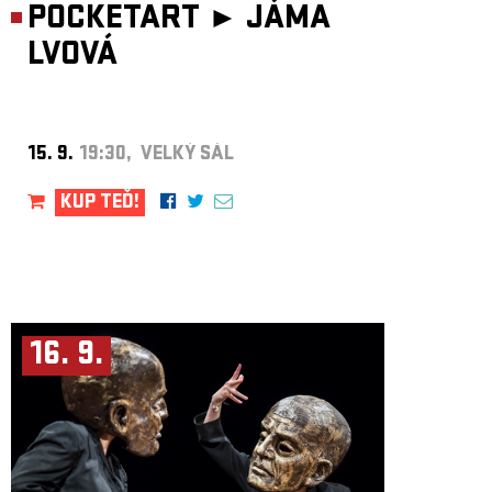
POCKETART ►
JÁMA
LVOVÁ
15. 9.
19:30, VELKÝ SÁL
KUP TEĎ!
16. 9.