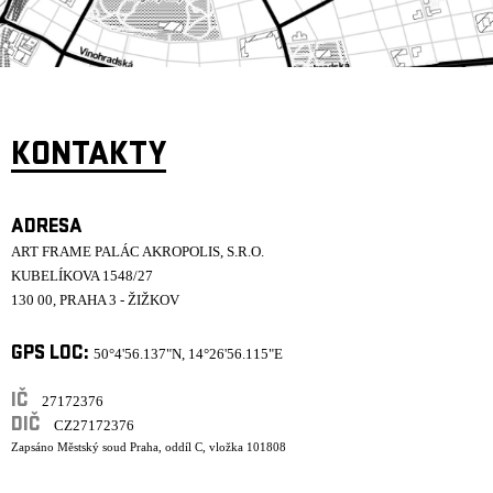
KONTAKTY
ADRESA
ART FRAME PALÁC AKROPOLIS, S.R.O.
KUBELÍKOVA 1548/27
130 00, PRAHA 3 - ŽIŽKOV
GPS LOC:
50°4'56.137"N, 14°26'56.115"E
IČ
27172376
DIČ
CZ27172376
Zapsáno Městský soud Praha, oddíl C, vložka 101808