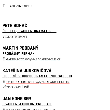
T
+420 296 330 911
PETR BOHÁČ
ŘEDITEL, DIVADELNÍ DRAMATURGIE
VÍCE O PETROVI
MARTIN PODDANÝ
PRONÁJMY, FERMAN
E
MARTIN.PODDANY@PALACAKROPOLIS.CZ
KATEŘINA JURKOVIČOVÁ
HUDEBNÍ PRODUKCE, DRAMATURGIE: WOODOO
E
KATERINA.JURKOVICOVA@PALACAKROPOLIS.CZ
VÍCE O KATEŘINĚ
JAN HONEISER
DIVADELNÍ A HUDEBNÍ PRODUKCE