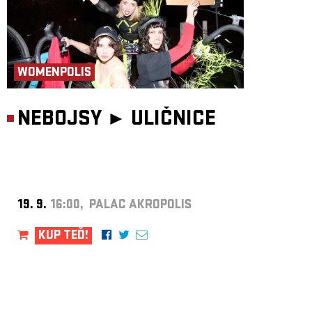
WOMENPOLIS
NEBOJSY ►
ULIČNICE
19. 9.
16:00, PALÁC AKROPOLIS
KUP TEĎ!