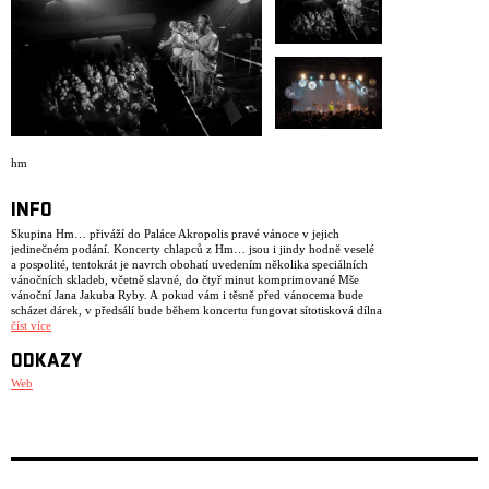
hm
INFO
Skupina Hm… přiváží do Paláce Akropolis pravé vánoce v jejich
jedinečném podání. Koncerty chlapců z Hm… jsou i jindy hodně veselé
a pospolité, tentokrát je navrch obohatí uvedením několika speciálních
vánočních skladeb, včetně slavné, do čtyř minut komprimované Mše
vánoční Jana Jakuba Ryby. A pokud vám i těsně před vánocema bude
scházet dárek, v předsálí bude během koncertu fungovat sítotisková dílna
Hm…, kde si budete moci natisknout na svá donesená trička motivy
číst více
skupiny Hm… Začátek v 19:30
ODKAZY
Web