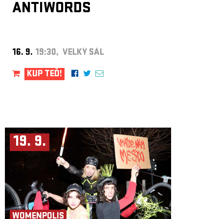
ANTIWORDS
16. 9.
19:30, VELKÝ SÁL
KUP TEĎ!
19. 9.
WOMENPOLIS