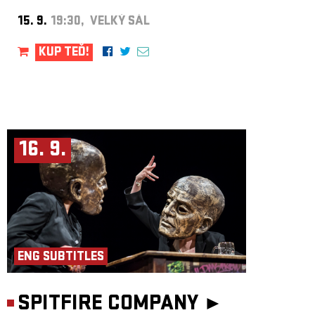
15. 9.
19:30, VELKÝ SÁL
KUP TEĎ!
16. 9.
ENG SUBTITLES
SPITFIRE COMPANY ►