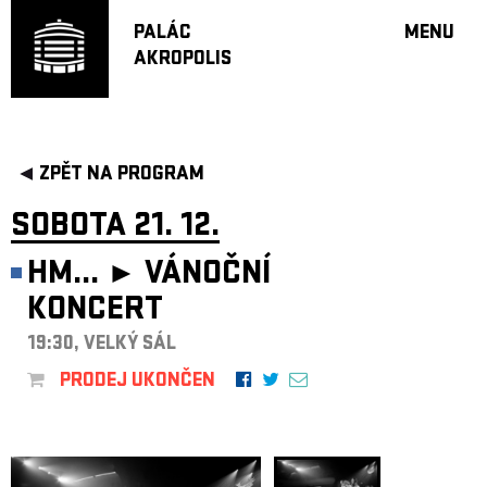
PALÁC
MENU
AKROPOLIS
PROGRA
VELKÝ S
MALÁ S
JAZZ BA
ZPĚT NA PROGRAM
DOPORU
SOBOTA 21. 12.
HUDBA
DIVADLO
HM... ►
VÁNOČNÍ
OFF PR
KONCERT
DÁRKOVÉ 
19:30, VELKÝ SÁL
PROJEKTY
PRODEJ UKONČEN
UNDERGRO
KONTAKTY
NEWSLETT