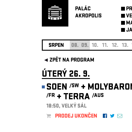
PALÁC
P
AKROPOLIS
VE
M
JA
SRPEN
08.
09.
10.
11.
12.
13.
ZPĚT NA PROGRAM
ÚTERÝ 26. 9.
SOEN
+
MOLYBARO
/SW
+
TERRA
/FR
/AUS
18:50, VELKÝ SÁL
PRODEJ UKONČEN