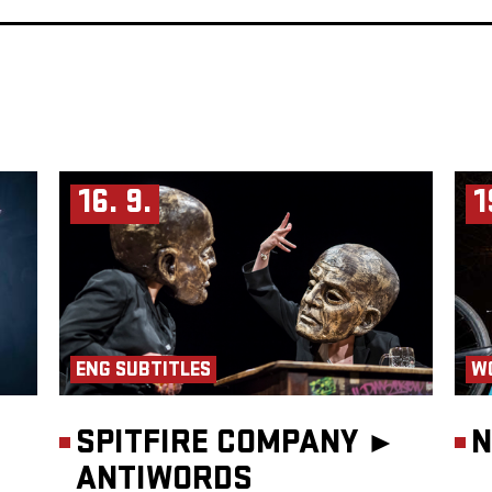
16. 9.
1
ENG SUBTITLES
W
SPITFIRE COMPANY ►
N
ANTIWORDS