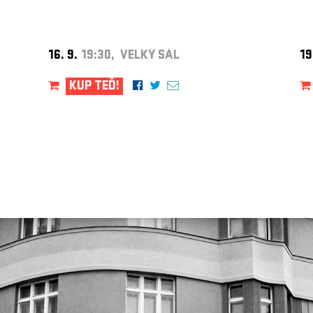
16. 9.
19:30, VELKÝ SÁL
19
KUP TEĎ!