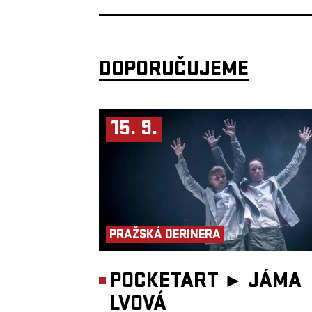
programem Evropské unie Kreativní Evropa.
DOPORUČUJEME
15. 9.
PRAŽSKÁ DERINERA
POCKETART ►
JÁMA
LVOVÁ