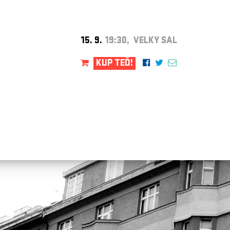
15. 9.
19:30, VELKÝ SÁL
KUP TEĎ!