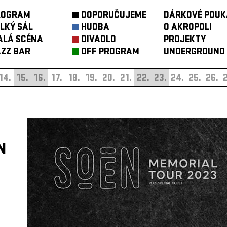
ROGRAM
DOPORUČUJEME
DÁRKOVÉ POUK
LKÝ SÁL
HUDBA
O AKROPOLI
ALÁ SCÉNA
DIVADLO
PROJEKTY
ZZ BAR
OFF PROGRAM
UNDERGROUND
14.
15.
16.
17.
18.
19.
20.
21.
22.
23.
24.
25.
26.
2
N