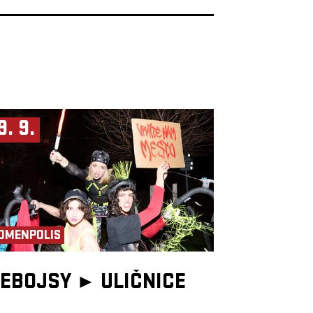
9. 9.
OMENPOLIS
EBOJSY ►
ULIČNICE