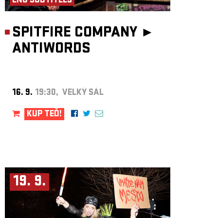
ENG SUBTITLES
SPITFIRE COMPANY ►
ANTIWORDS
16. 9.
19:30, VELKÝ SÁL
KUP TEĎ!
19. 9.