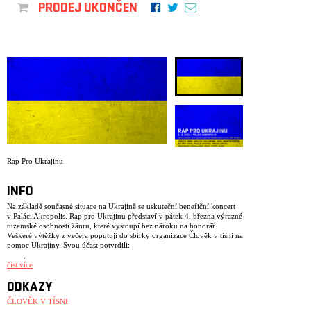
ARCHIV
PRODEJ UKONČEN
NEWSLETT
Rap Pro Ukrajinu
INFO
Na základě současné situace na Ukrajině se uskuteční benefiční koncert
v Paláci Akropolis. Rap pro Ukrajinu představí v pátek 4. března výrazné
tuzemské osobnosti žánru, které vystoupí bez nároku na honorář.
Veškeré výtěžky z večera poputují do sbírky organizace Člověk v tísni na
pomoc Ukrajiny. Svou účast potvrdili:
7KRÁT3
číst více
ANKI
ODKAZY
ARLETA
ČLOVĚK V TÍSNI