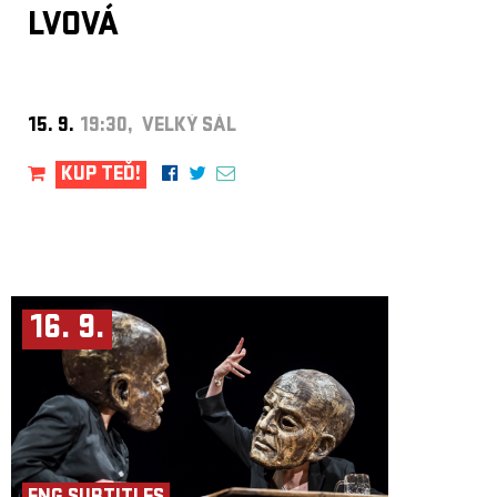
LVOVÁ
15. 9.
19:30, VELKÝ SÁL
KUP TEĎ!
16. 9.