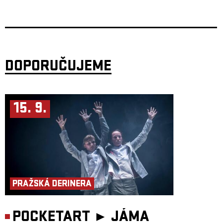
HELLWANA
IDEA
MARTIN MATYS
MC GEY
PAIN
DOPORUČUJEME
PAULIE GARAND
PRAGO UNION
PREZIDENT LOURAJDER
REST
15. 9.
STRÝC NORY
Vstupenku zakoupíte v předprodeji nebo na místě za 300 Kč, přispět
ovšem můžete i větší částkou. Podpořte občany Ukrajiny a pomozte
zvýšit povědomí o vývoji tamních událostí.
PRAŽSKÁ DERINERA
POCKETART ►
JÁMA