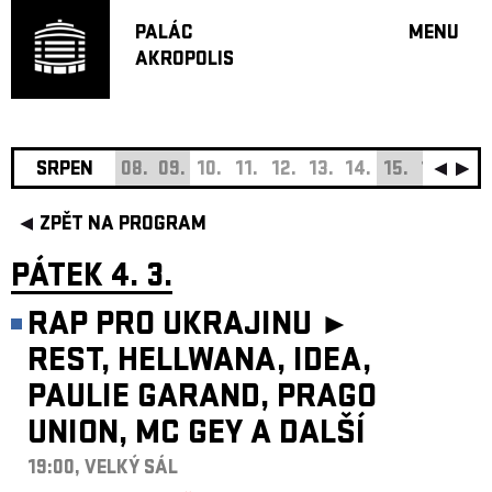
PALÁC
MENU
AKROPOLIS
PROGRA
VELKÝ S
MALÁ S
JAZZ BA
SRPEN
08.
09.
10.
11.
12.
13.
14.
15.
16.
17.
DOPORU
ZPĚT NA PROGRAM
HUDBA
DIVADLO
PÁTEK 4. 3.
OFF PR
RAP PRO UKRAJINU ►
DÁRKOVÉ 
REST, HELLWANA, IDEA,
O AKROPOL
PAULIE GARAND, PRAGO
PROJEKTY
UNDERGRO
UNION, MC GEY A DALŠÍ
19:00, VELKÝ SÁL
KONTAKTY