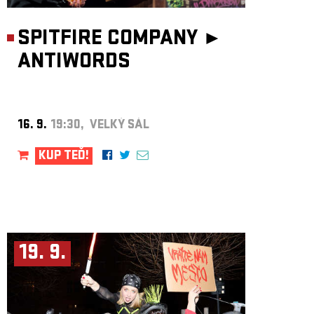
SPITFIRE COMPANY ►
ANTIWORDS
16. 9.
19:30, VELKÝ SÁL
KUP TEĎ!
19. 9.