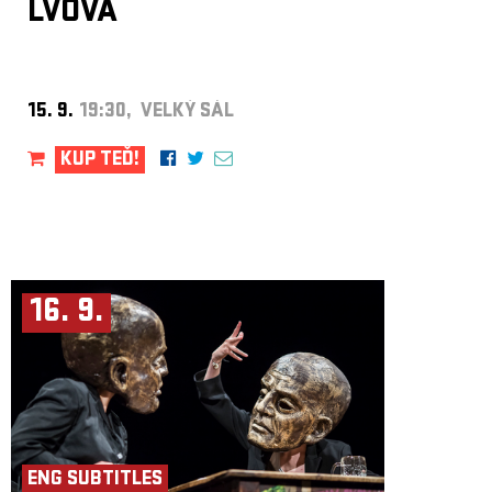
LVOVÁ
inscenací KAR, a to jak na domácím, tak mezinárodním poli.
MATIJA SOLCE
Matija Solce je slovinský loutkář, režisér, herec a hudebník, držitel
mnoha ocenění na prestižních mezinárodních divadelních festivalech. Již
několik let úspěšně křižuje svět s vlastním loutkovým divadlem Teatro
15. 9.
19:30, VELKÝ SÁL
Matita. Je tvůrcem kompozic a aranžmá všech písní své kapely Fekete
Seretlek. V současné době dokončuje doktorskýá studia na pražské
DAMU. Jeho tématem je hudební rozměr loutkového divadla, který se
KUP TEĎ!
vine také všemi jeho inscenacemi.
Studio DAMÚZA
Studio DAMÚZA působí na divadelní scéně již od roku 1999.
V současné době se pod touto značkou skrývá produkční a producentská
jednotka podporující neotřelé divadelníky, hudebníky a ostatní
především vizuální umělce, kteří nechtějí zapadat do běžného
divadelního provozu, ale chtějí objevovat, provokovat, zkoumat. Od
počátku se studio orientovalo především na ambiciózní projekty studentů
16. 9.
a čerstvých absolventů DAMU. Této linie se drží dodnes.
ENG SUBTITLES