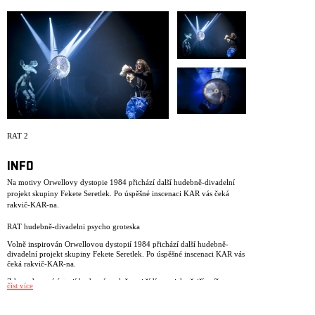
ARCHIV
NEWSLETT
RAT 2
INFO
Na motivy Orwellovy dystopie 1984 přichází další hudebně-divadelní
projekt skupiny Fekete Seretlek. Po úspěšné inscenaci KAR vás čeká
rakvič-KAR-na.
RAT hudebně-divadelni psycho groteska
Volně inspirován Orwellovou dystopií 1984 přichází další hudebně-
divadelní projekt skupiny Fekete Seretlek. Po úspěšné inscenaci KAR vás
čeká rakvič-KAR-na.
Zde podzemní ústrojí budoucí společnosti řídí ta nejchytřejší zvířata:
číst více
potkani! Primitivní maňáskové loutky. Potkejte se s nimi naživo z očí do
dvanácti očí – jejich čenichy už o vás ví a čekají na vaši reakci!