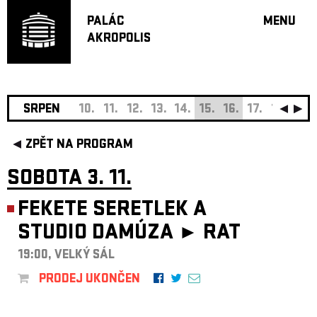
PALÁC
MENU
AKROPOLIS
PROGRA
VELKÝ S
MALÁ S
JAZZ BA
SRPEN
10.
11.
12.
13.
14.
15.
16.
17.
18.
19.
DOPORU
ZPĚT NA PROGRAM
HUDBA
DIVADLO
SOBOTA 3. 11.
OFF PR
FEKETE SERETLEK A
DÁRKOVÉ 
STUDIO DAMÚZA ►
RAT
O AKROPOL
PROJEKTY
19:00, VELKÝ SÁL
UNDERGRO
PRODEJ UKONČEN
KONTAKTY