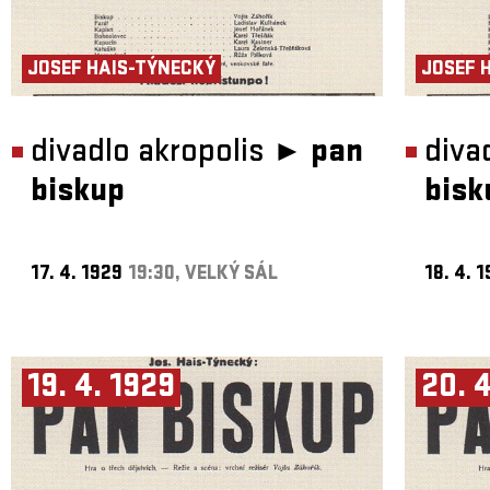
JOSEF HAIS-TÝNECKÝ
JOSEF 
divadlo akropolis ►
pan
diva
biskup
bisk
17. 4. 1929
19:30, VELKÝ SÁL
18. 4. 
19. 4. 1929
20. 