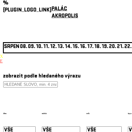
%
PALÁC
{PLUGIN_LOGO_LINK}
AKROPOLIS
SRPEN
08.
09.
10.
11.
12.
13.
14.
15.
16.
17.
18.
19.
20.
21.
22.
X
E
zobrazit podle hledaného výrazu
den
měsíc
rok
typ 