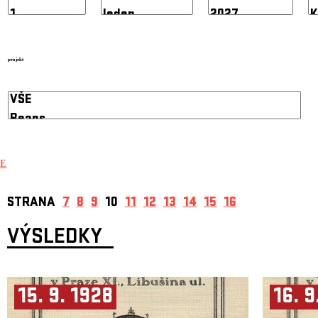
projekt
E
STRANA
7
8
9
10
11
12
13
14
15
16
VÝSLEDKY
15. 9. 1928
16. 9