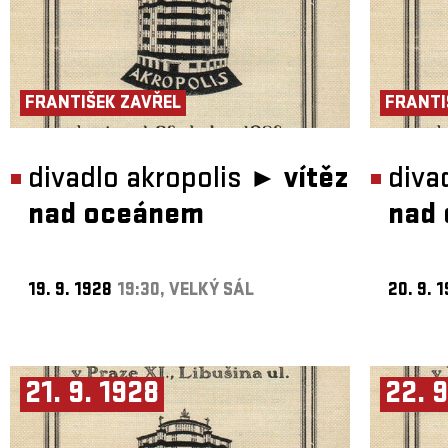
FRANTIŠEK ZAVŘEL
FRANTI
divadlo akropolis ►
vítěz
diva
nad oceánem
nad
19. 9. 1928
19:30, VELKÝ SÁL
20. 9. 
21. 9. 1928
22. 9