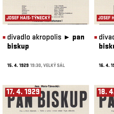
JOSEF HAIS-TÝNECKÝ
JOSEF 
divadlo akropolis ►
pan
diva
biskup
bisk
15. 4. 1929
19:30, VELKÝ SÁL
16. 4. 
17. 4. 1929
18. 4