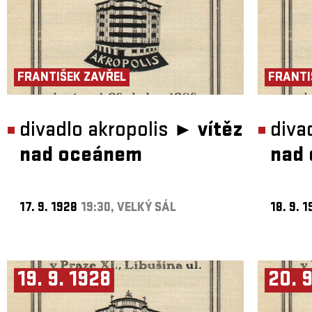
FRANTIŠEK ZAVŘEL
FRANTI
divadlo akropolis ►
vítěz
diva
nad oceánem
nad
17. 9. 1928
19:30, VELKÝ SÁL
18. 9. 
19. 9. 1928
20. 