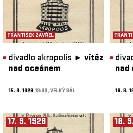
FRANTIŠEK ZAVŘEL
FRANTI
divadlo akropolis ►
vítěz
diva
nad oceánem
nad
15. 9. 1928
19:30, VELKÝ SÁL
16. 9. 
17. 9. 1928
18. 9