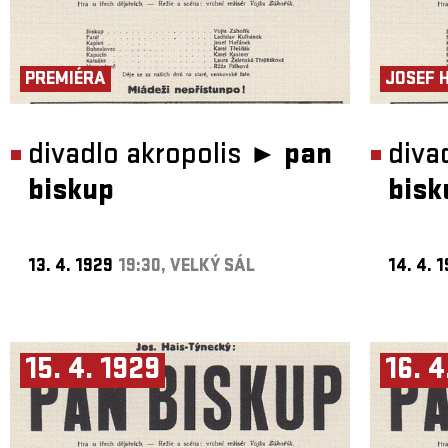
PREMIÉRA
JOSEF 
divadlo akropolis ►
pan
diva
biskup
bisk
13. 4. 1929
19:30, VELKÝ SÁL
14. 4. 
15. 4. 1929
16. 4