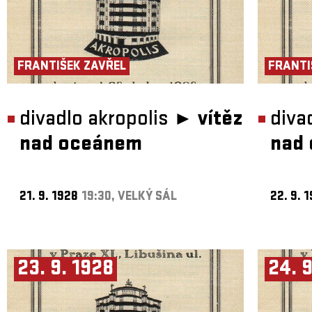
FRANTIŠEK ZAVŘEL
FRANTI
divadlo akropolis ►
vítěz
diva
nad oceánem
nad
21. 9. 1928
19:30, VELKÝ SÁL
22. 9. 
23. 9. 1928
24. 