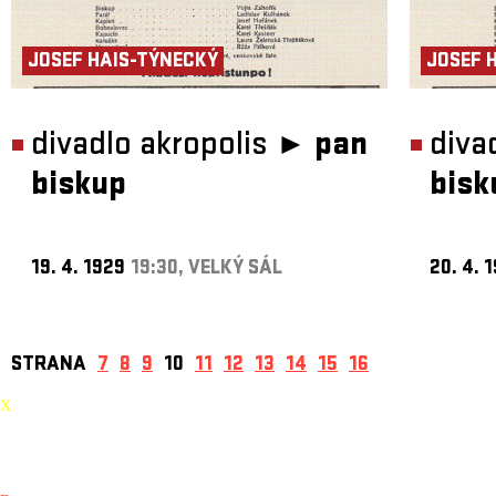
JOSEF HAIS-TÝNECKÝ
JOSEF 
divadlo akropolis ►
pan
diva
biskup
bisk
19. 4. 1929
19:30, VELKÝ SÁL
20. 4. 
STRANA
7
8
9
10
11
12
13
14
15
16
X