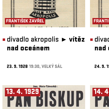
FRANTIŠEK ZAVŘEL
FRANTI
divadlo akropolis ►
vítěz
diva
nad oceánem
nad
23. 9. 1928
19:30, VELKÝ SÁL
24. 9. 
13. 4. 1929
14. 4