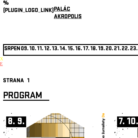
%
PALÁC
{PLUGIN_LOGO_LINK}
AKROPOLIS
SRPEN
09.
10.
11.
12.
13.
14.
15.
16.
17.
18.
19.
20.
21.
22.
23.
X
E
STRANA
1
PROGRAM
8. 9.
7. 10