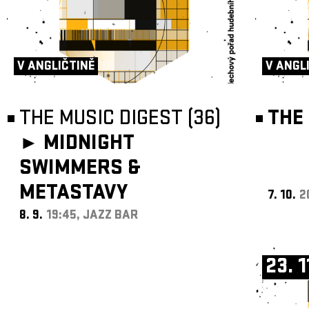
V ANGLIČTINĚ
V ANGL
THE MUSIC DIGEST (36)
THE 
►
MIDNIGHT
SWIMMERS &
METASTAVY
7. 10.
2
8. 9.
19:45, JAZZ BAR
23. 1