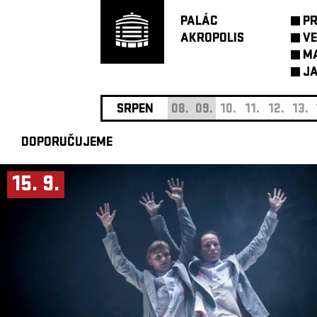
PALÁC
P
AKROPOLIS
VE
M
JA
SRPEN
08.
09.
10.
11.
12.
13.
DOPORUČUJEME
15. 9.