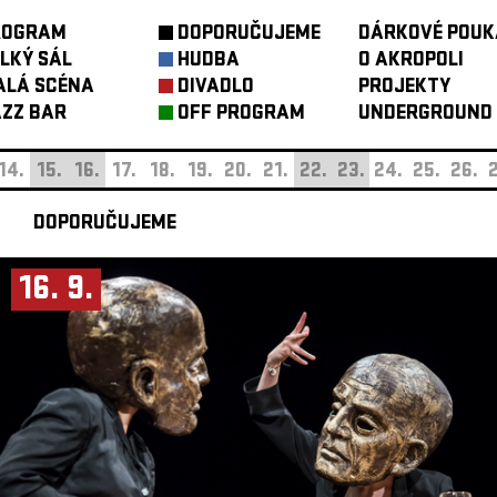
ROGRAM
DOPORUČUJEME
DÁRKOVÉ POUK
LKÝ SÁL
HUDBA
O AKROPOLI
ALÁ SCÉNA
DIVADLO
PROJEKTY
ZZ BAR
OFF PROGRAM
UNDERGROUND
14.
15.
16.
17.
18.
19.
20.
21.
22.
23.
24.
25.
26.
2
DOPORUČUJEME
16. 9.