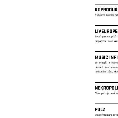
KOPRODUK
Výběrová hudební řad
LIVEUROPE
První pan-evropská i
propagovat nově vzni
MUSIC INF
To nejlepší z budou
médiích není možné
hudebního světa, Musi
NEKROPOL
Nekropolis je mezinár
PULZ
Pulz představuje osob