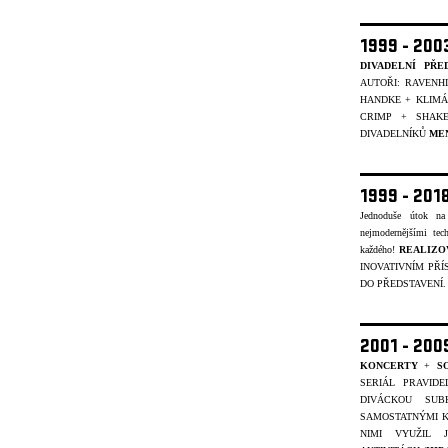
1999 - 20
DIVADELNÍ PŘE
AUTOŘI: RAVENH
HANDKE + KLIMÁČ
CRIMP + SHAK
DIVADELNÍKŮ
ME
1999 - 201
Jednoduše útok na
nejmodernějšími tec
každého!
REALIZO
INOVATIVNÍM PŘÍ
DO PŘEDSTAVENÍ
2001 - 20
KONCERTY
+
S
SERIÁL PRAVID
DIVÁCKOU SUB
SAMOSTATNÝMI K
NIMI VYUŽIL 