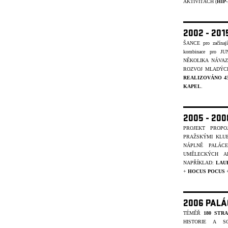
AKTIVITÁCH (
HIP
2002 - 201
ŠANCE pro začínajíc
kombinace pro J
NĚKOLIKA NÁVA
ROZVOJ MLADÝCH
REALIZOVÁNO 4
KAPEL
.
2005 - 20
PROJEKT PROP
PRAŽSKÝMI KLU
NÁPLNĚ PALÁC
UMĚLECKÝCH A
NAPŘÍKLAD:
LAU
+
HOCUS POCUS
2006 PALÁ
TÉMĚŘ
180 STR
HISTORIE A S