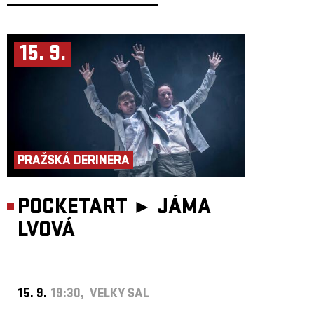
15. 9.
PRAŽSKÁ DERINERA
POCKETART ►
JÁMA
LVOVÁ
15. 9.
19:30, VELKÝ SÁL