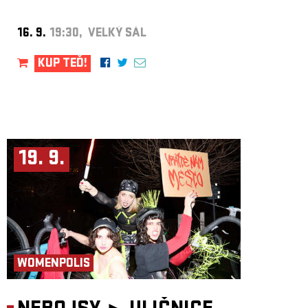
16. 9.
19:30, VELKÝ SÁL
KUP TEĎ!
19. 9.
WOMENPOLIS