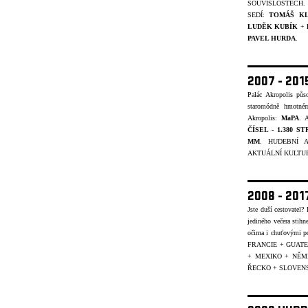
SOUVISLOSTECH.
SEDÍ:
TOMÁŠ K
LUDĚK KUBÍK
+
PAVEL HURDA
.
2007 - 20
Palác Akropolis pů
staromódně hmotném
Akropolis:
MaPA
. A
ČÍSEL - 1.380 S
MM
. HUDEBNÍ A
AKTUÁLNÍ KULTUR
2008 - 20
Jste duší cestovatel
jediného večera stihn
očima i chuťovými p
FRANCIE + GUATE
+ MEXIKO + NĚ
ŘECKO + SLOVENS