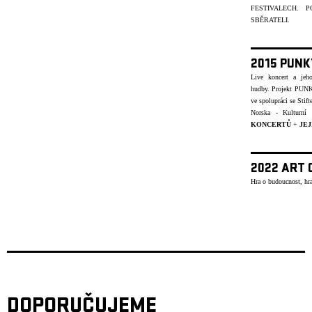
FESTIVALECH.
SBĚRATELI.
2015 PUNK
Live koncert a jeh
hudby.
Projekt PUNK
ve spolupráci se Stif
Norska - Kulturn
KONCERTŮ
+
JEJ
2022 ART 
Hra o budoucnost, hra
DOPORUČUJEME