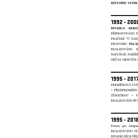
HISTORIE VZNIK
1992 - 20
DIVADLO AKRO
PŘIPRAVOVÁNO P
PRAŽSKÉ "5" ZAH
PROSTORU
PALÁ
REALIZOVÁNO
NAPLŇUJE NABÍD
OBČAS OBJEVÍTE I 
1995 - 201
PREMIÉROVÁ UVE
+ PŘEDPREMIÉRY
TÉMATIKOU + 
REALIZOVÁNO
97
1995 - 20
Prostor pro integr
REALIZOVÁNO T
DIVADELNÍCH PŘE