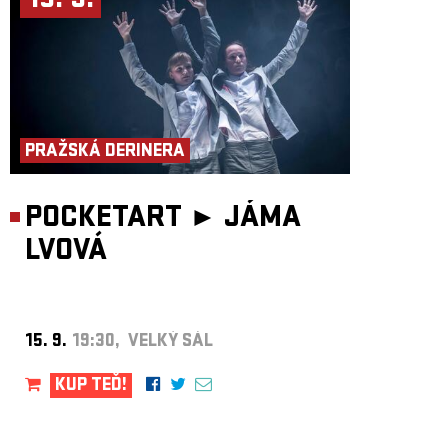
15. 9.
PRAŽSKÁ DERINERA
POCKETART ►
JÁMA
LVOVÁ
15. 9.
19:30, VELKÝ SÁL
KUP TEĎ!