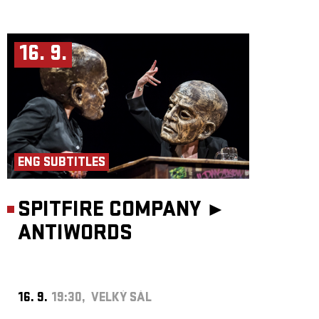
16. 9.
ENG SUBTITLES
SPITFIRE COMPANY ►
ANTIWORDS
16. 9.
19:30, VELKÝ SÁL