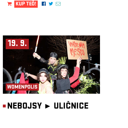
KUP TEĎ!
19. 9.
WOMENPOLIS
NEBOJSY ►
ULIČNICE