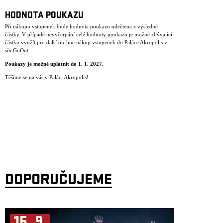
HODNOTA POUKAZU
Při nákupu vstupenek bude hodnota poukazu odečtena z výsledné
částky. V případě nevyčerpání celé hodnoty poukazu je možné zbývající
částku využít pro další on-line nákup vstupenek do Paláce Akropolis v
síti GoOut.
Poukazy je mo
ž
n
é
uplatnit do 1. 1. 2027.
Těšíme se na vás v Paláci Akropolis!
DOPORUČUJEME