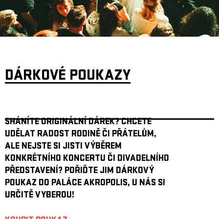
ARCHIV
NEWSLETT
DÁRKOVÉ POUKAZY
SHÁNÍTE ORIGINÁLNÍ DÁREK? CHCETE
UDĚLAT RADOST RODINĚ ČI PŘÁTELŮM,
ALE NEJSTE SI JISTI VÝBĚREM
KONKRÉTNÍHO KONCERTU ČI DIVADELNÍHO
PŘEDSTAVENÍ? POŘIĎTE JIM DÁRKOVÝ
POUKAZ DO PALÁCE AKROPOLIS, U NÁS SI
URČITĚ VYBEROU!