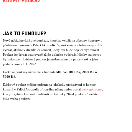
KOUPIT POUKAZ
JAK TO FUNGUJE?
Nově nabízíme dárkové poukazy, které lze využít na všechny koncerty a
představení konané v Paláci Akropolis. S poukazem si obdarovaný může
vybrat jakékoliv divadlo či koncert, který mu bude nejvíce vyhovovat.
Poukaz lze čerpat opakovaně až do úplného vyčerpání částky, na kterou
byl zakoupen. Dárkový poukaz je možné zakoupit po celý rok a jeho
platnost končí 1.1. 2023.
Dárkové poukazy nabízíme v hodnotě
500 K
č
, 1000 K
č
, 2000 K
č
a
5000 K
č
.
Dárkový poukaz můžete uplatnit na jakékoliv představení či koncert
konaný v Paláci Akropolis při on-line nákupu přes portál
www.goout.net
,
kde při výběru konkrétní události do kolonky “Kód poukazu” zadáte
číslo svého poukazu.