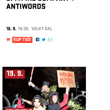
ANTIWORDS
16. 9.
19:30, VELKÝ SÁL
KUP TEĎ!
19. 9.