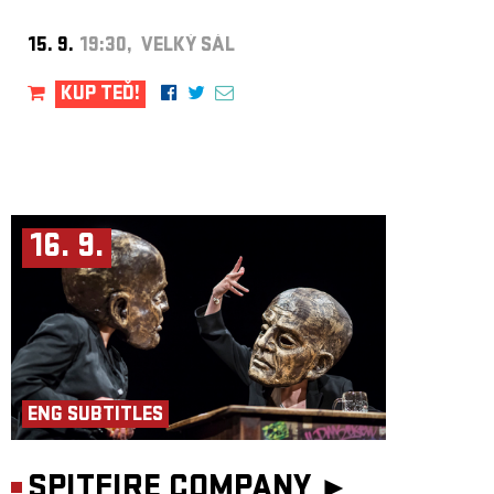
15. 9.
19:30, VELKÝ SÁL
KUP TEĎ!
16. 9.
ENG SUBTITLES
SPITFIRE COMPANY ►