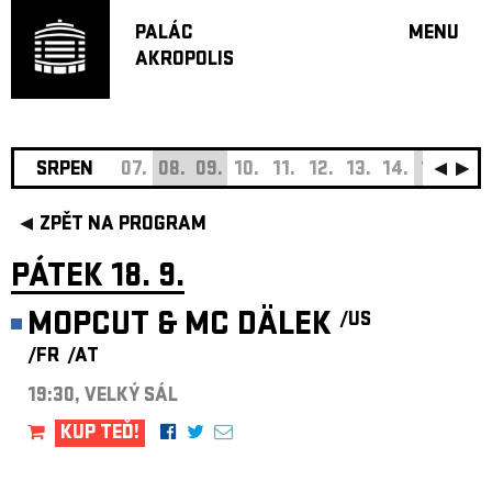
PALÁC
MENU
AKROPOLIS
PROGRA
VELKÝ S
MALÁ S
JAZZ BA
SRPEN
07.
08.
09.
10.
11.
12.
13.
14.
15.
16.
DOPORU
ZPĚT NA PROGRAM
HUDBA
DIVADLO
PÁTEK 18. 9.
OFF PR
MOPCUT & MC DÄLEK
/US
DÁRKOVÉ 
/FR
/AT
O AKROPOL
PROJEKTY
19:30, VELKÝ SÁL
UNDERGRO
KUP TEĎ!
KONTAKTY