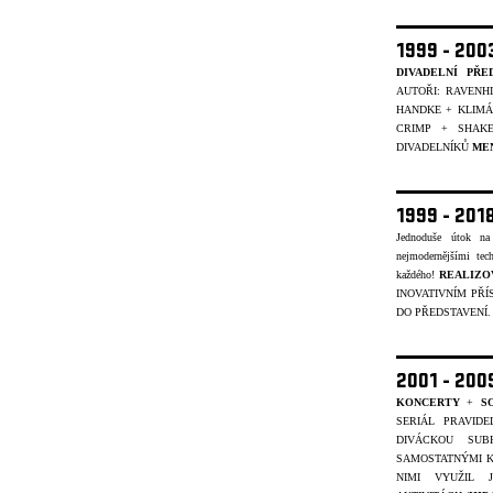
1999 - 20
DIVADELNÍ PŘE
AUTOŘI: RAVENH
HANDKE + KLIMÁČ
CRIMP + SHAK
DIVADELNÍKŮ
ME
1999 - 201
Jednoduše útok na
nejmodernějšími tec
každého!
REALIZO
INOVATIVNÍM PŘÍ
DO PŘEDSTAVENÍ
2001 - 20
KONCERTY
+
S
SERIÁL PRAVID
DIVÁCKOU SUB
SAMOSTATNÝMI K
NIMI VYUŽIL 