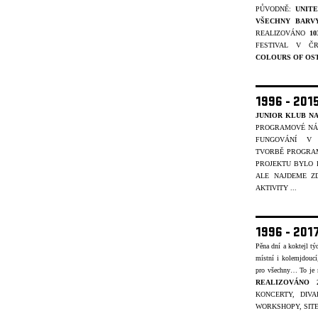
PŮVODNĚ:
UNIT
VŠECHNY BARV
REALIZOVÁNO
1
FESTIVAL V Č
COLOURS OF OS
1996 - 201
JUNIOR KLUB NA
PROGRAMOVÉ NÁP
FUNGOVÁNÍ V 
TVORBĚ
PROGRAM
PROJEKTU BYLO
ALE NAJDEME ZD
AKTIVITY ...
1996 - 201
Pěna dní a koktejl t
místní i kolemjdouc
pro všechny… To je
REALIZOVÁNO 
KONCERTY, DIVA
WORKSHOPY, SITE-