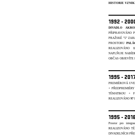
HISTORIE VZNIK
1992 - 20
DIVADLO AKRO
PŘIPRAVOVÁNO P
PRAŽSKÉ "5" ZAH
PROSTORU
PALÁ
REALIZOVÁNO
NAPLŇUJE NABÍD
OBČAS OBJEVÍTE I 
1995 - 201
PREMIÉROVÁ UVE
+ PŘEDPREMIÉRY
TÉMATIKOU + 
REALIZOVÁNO
97
1995 - 20
Prostor pro integr
REALIZOVÁNO T
DIVADELNÍCH PŘE