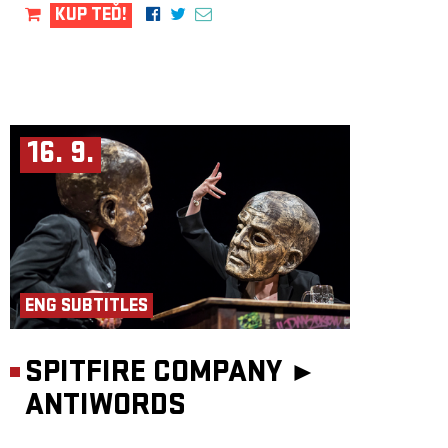
KUP TEĎ!
16. 9.
ENG SUBTITLES
SPITFIRE COMPANY ►
ANTIWORDS