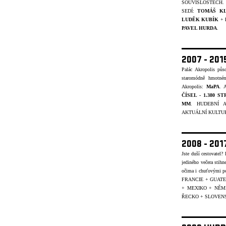
SOUVISLOSTECH.
SEDÍ:
TOMÁŠ K
LUDĚK KUBÍK
+
PAVEL HURDA
.
2007 - 20
Palác Akropolis pů
staromódně hmotném
Akropolis:
MaPA
. A
ČÍSEL - 1.380 S
MM
. HUDEBNÍ A
AKTUÁLNÍ KULTUR
2008 - 20
Jste duší cestovatel
jediného večera stihn
očima i chuťovými p
FRANCIE + GUATE
+ MEXIKO + NĚ
ŘECKO + SLOVENS