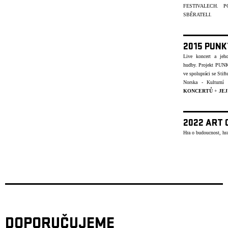
FESTIVALECH.
SBĚRATELI.
2015 PUNK
Live koncert a jeh
hudby.
Projekt PUNK
ve spolupráci se Stif
Norska - Kulturn
KONCERTŮ
+
JEJ
2022 ART 
Hra o budoucnost, hra
DOPORUČUJEME