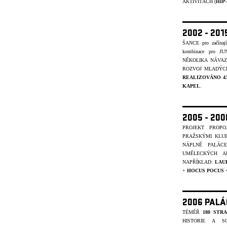
AKTIVITÁCH (
HIP
2002 - 201
ŠANCE pro začínajíc
kombinace pro J
NĚKOLIKA NÁVA
ROZVOJ MLADÝCH
REALIZOVÁNO 4
KAPEL
.
2005 - 20
PROJEKT PROP
PRAŽSKÝMI KLU
NÁPLNĚ PALÁC
UMĚLECKÝCH A
NAPŘÍKLAD:
LAU
+
HOCUS POCUS
2006 PALÁ
TÉMĚŘ
180 STR
HISTORIE A S