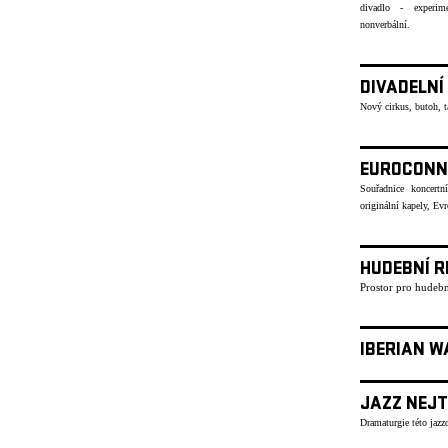
divadlo - experime
nonverbální.
DIVADELNÍ
Nový cirkus, butoh, 
EUROCONN
Souřadnice koncertn
originální kapely, Ev
HUDEBNÍ R
Prostor pro hudebn
IBERIAN W
JAZZ NEJT
Dramaturgie této jazzo