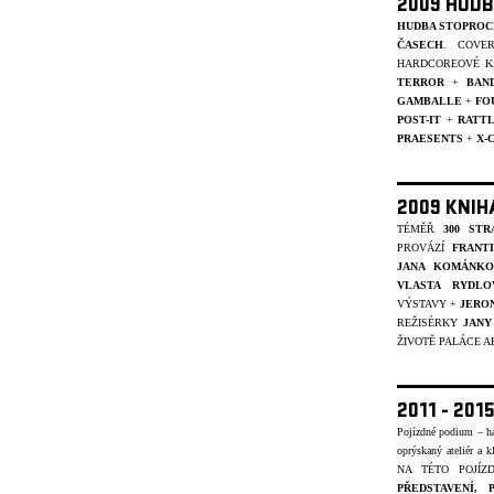
2009 HUDB
HUDBA STOPROC
ČASECH
. COVE
HARDCOREOVÉ K
TERROR
+
BAN
GAMBALLE
+
FO
POST-IT
+
RATT
PRAESENTS
+
X-
2009 KNIH
TÉMĚŘ
300 STR
PROVÁZÍ
FRANT
JANA KOMÁNKO
VLASTA RYDLO
VÝSTAVY +
JERO
REŽISÉRKY
JANY
ŽIVOTĚ PALÁCE A
2011 - 20
Pojízdné podium – ha
oprýskaný ateliér a k
NA TÉTO POJÍ
PŘEDSTAVENÍ,