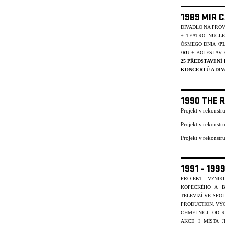
1989 MIR 
DIVADLO NA PRO
+ TEATRO NUCL
ÓSMEGO DNIA
/P
/RU
+ BOLESLAV 
25 PŘEDSTAVENÍ
KONCERTŮ A DIV
1990 THE 
Projekt v rekonst
Projekt v rekonst
Projekt v rekonst
1991 - 19
PROJEKT VZNI
KOPECKÉHO A B
TELEVIZÍ VE SP
PRODUCTION. VÝC
CHMELNICI, OD R
AKCE I MÍSTA J