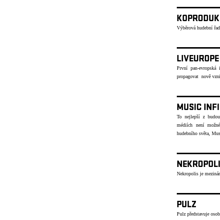
KOPRODUK
Výběrová hudební řad
LIVEUROPE
První pan-evropská i
propagovat nově vzni
MUSIC INF
To nejlepší z budou
médiích není možné
hudebního světa, Musi
NEKROPOL
Nekropolis je mezinár
PULZ
Pulz představuje osob