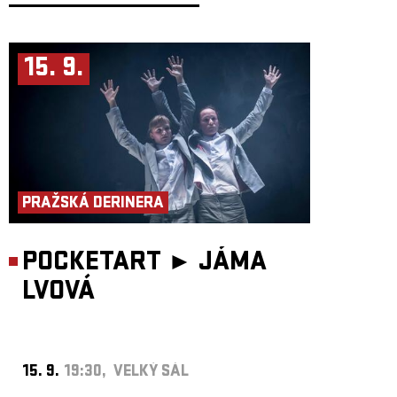
15. 9.
PRAŽSKÁ DERINERA
POCKETART ►
JÁMA
LVOVÁ
15. 9.
19:30, VELKÝ SÁL