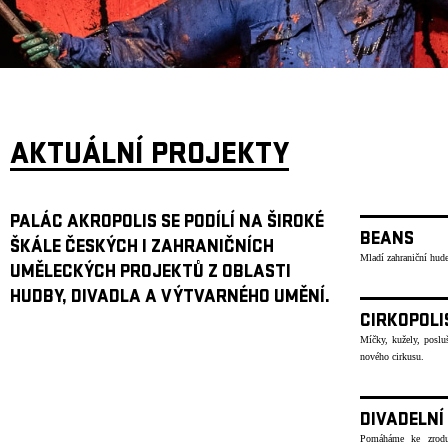
ARCHIV
NEWSLETT
AKTUÁLNÍ PROJEKTY
PALÁC AKROPOLIS SE PODÍLÍ NA ŠIROKÉ
BEANS
ŠKÁLE ČESKÝCH I ZAHRANIČNÍCH
Mladí zahraniční hude
UMĚLECKÝCH PROJEKTŮ Z OBLASTI
HUDBY, DIVADLA A VÝTVARNÉHO UMĚNÍ.
CIRKOPOLI
Míčky, kužely, poslu
nového cirkusu.
DIVADELNÍ
Pomáháme ke zrodu