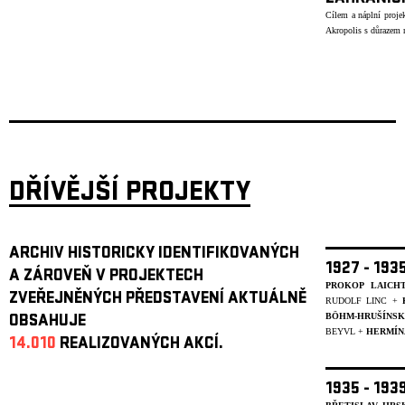
Cílem a náplní projek
Akropolis s důrazem n
DŘÍVĚJŠÍ PROJEKTY
ARCHIV HISTORICKY IDENTIFIKOVANÝCH
1927 - 19
A ZÁROVEŇ V PROJEKTECH
PROKOP LAICH
ZVEŘEJNĚNÝCH PŘEDSTAVENÍ AKTUÁLNĚ
RUDOLF LINC +
BÖHM-HRUŠÍNS
OBSAHUJE
BEYVL
+
HERMÍN
14.010
REALIZOVANÝCH AKCÍ.
1935 - 19