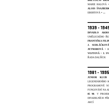
BŘETISLAV HRS
MARIE HALOVÁ 
ALOIS ŠNAJBER
EBERTOVÁ
+ ...
1939 - 19
DIVADLO AKRO
UMĚLECKÉHO ŘE
FRANTIŠKA FIL
J. SEDLÁČKOV
JETMAROVÁ
+
J
VOJTOVÁ
+
J. 
ŘADA DALŠÍCH.
1981 - 199
JUNIOR KLUB 
LEGENDÁRNÍHO K
PROGRAMOVÉ NÁ
FUNGOVÁNÍ NA A
85 98
. V PROJ
DIVADELNÍCH PŘ
AKCÍ.