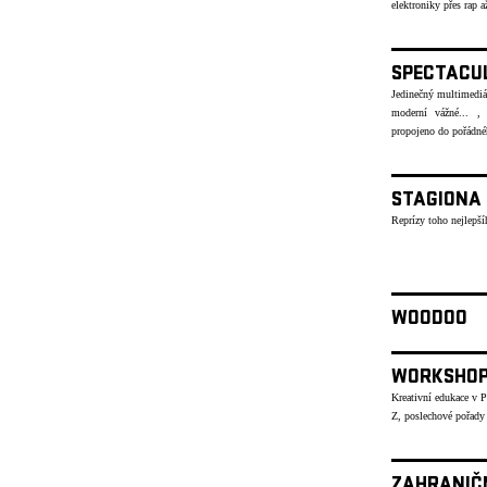
elektroniky přes rap
SPECTACU
Jedinečný multimediáln
moderní vážné... , 
propojeno do pořád
STAGIONA
Reprízy toho nejlepší
WOODOO
WORKSHO
Kreativní edukace v 
Z, poslechové pořady
ZAHRANIČ