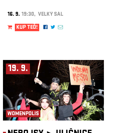
16. 9.
19:30, VELKÝ SÁL
KUP TEĎ!
19. 9.
WOMENPOLIS