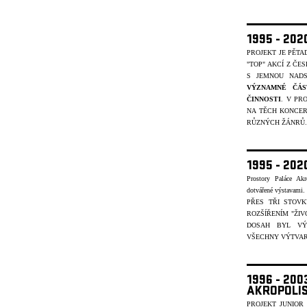
1995 - 20
PROJEKT JE PĚT
"TOP" AKCÍ Z ČE
S JEMNOU NADS
VÝZNAMNÉ ČÁS
ČINNOSTI
. V PR
NA TĚCH KONCER
R
ŮZNÝCH ŽÁNR
Ů.
1995 - 202
Prostory Paláce Akr
dotvářené výstavami
PŘES TŘI STOV
ROZŠÍŘENÍM "ŽIV
DOSAH BYL VÝ
VŠECHNY VÝTVARN
1996 - 20
AKROPOLI
PROJEKT JUNIOR