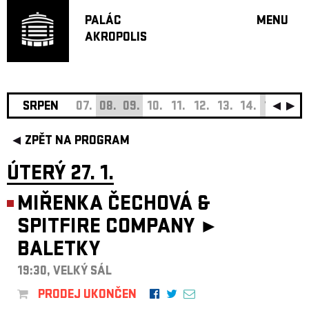
PALÁC
MENU
AKROPOLIS
PROGRA
VELKÝ S
MALÁ S
JAZZ BA
SRPEN
07.
08.
09.
10.
11.
12.
13.
14.
15.
16.
DOPORU
ZPĚT NA PROGRAM
HUDBA
DIVADLO
ÚTERÝ 27. 1.
OFF PR
MIŘENKA ČECHOVÁ &
DÁRKOVÉ 
SPITFIRE COMPANY ►
O AKROPOL
BALETKY
PROJEKTY
UNDERGRO
19:30, VELKÝ SÁL
KONTAKTY
PRODEJ UKONČEN