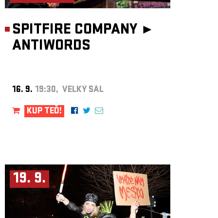
SPITFIRE COMPANY ►
ANTIWORDS
16. 9.
19:30, VELKÝ SÁL
KUP TEĎ!
19. 9.