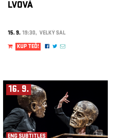
LVOVÁ
15. 9.
19:30, VELKÝ SÁL
KUP TEĎ!
16. 9.
ENG SUBTITLES