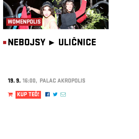
WOMENPOLIS
NEBOJSY ►
ULIČNICE
19. 9.
16:00, PALÁC AKROPOLIS
KUP TEĎ!