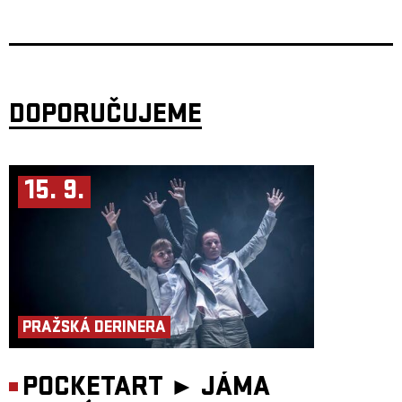
vlastní identity. Za doprovodu bizarního a černého humoru, živé hudby,
rytmizovaných textů a fyzické exprese, sledujeme člověka zápasícího se
zaslepenou poslušností, sebedestrukcí a strachem nedostát svému snu. To
vše na pozadí surreálných obrazů, výtvarných objektů reprezentujících
univerzálně platné fenomény manipulace a teroru. Baletky jsou příběhem
všech, kteří odmítají být zkrocená medvíďata.
Stejně jako hybridní projekt metaBaletky, vychází i divadelní
dramatizace z knižní předlohy Baletky Miřenky Čechové, která vyšla v
DOPORUČUJEME
únoru 2020 v nakladatelství Paseka.
Koncept, performance: Miřenka Čechová
Hudba: Martin Tvrdý
Hudba live: Mary C
Dramaturgie: Martina Kinská
15. 9.
Video: Tereza Vejvodová
Animace: Linda Arbanová
Kostýmy a objekty: Eva Matoušová
Scénografie a výprava: Eva Matoušová, Petr Boháč, Honza Tomšů
Režijní a herecká spolupráce: Tereza Dočkalová, Janka Ryšánek
Schmiedtová
Light design: Filip Horn
Foto: Ondřej Košík
PRAŽSKÁ DERINERA
POCKETART ►
JÁMA