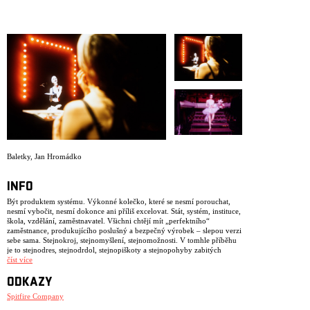
ARCHIV
NEWSLETT
Baletky
,
Jan Hromádko
INFO
Být produktem systému. Výkonné kolečko, které se nesmí porouchat,
nesmí vybočit, nesmí dokonce ani příliš excelovat. Stát, systém, instituce,
škola, vzdělání, zaměstnavatel. Všichni chtějí mít „perfektního“
zaměstnance, produkujícího poslušný a bezpečný výrobek – slepou verzi
sebe sama. Stejnokroj, stejnomyšlení, stejnomožnosti. V tomhle příběhu
je to stejnodres, stejnodrdol, stejnopiškoty a stejnopohyby zabitých
dětských dušiček.
číst více
Rebelie, jediné možné východisko, jak se utkat s dusivou nesvobodou?
ODKAZY
Scénický multimediální projekt Baletky je abstraktním ponorem do duše
Spitfire Company
dívky bojující proti despotickému, dogmatickému systému a ztrátě