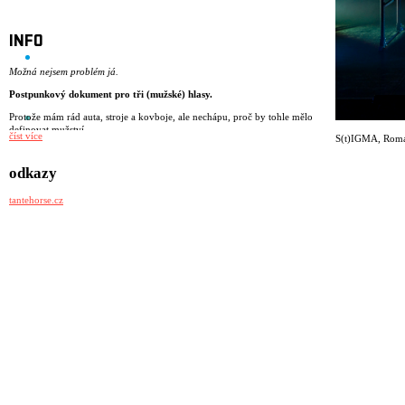
INFO
Možná nejsem problém já.
Postpunkový dokument pro tři (mužské) hlasy.
Protože mám rád auta, stroje a kovboje, ale nechápu, proč by tohle mělo
definovat mužství.
číst více
S(t)IGMA
,
Roma
Protože se koukám na prsa a zadky.
Protože jsem naposledy brečel po pepřáku.
Protože si nejsem úplně jistý, co přesně znamená být muž.
odkazy
Protože mám strach z radikalizující se společnosti.
Protože nerozumím potřebě být ALFA za každou cenu.
tantehorse.cz
S(t)IGMA je postpunkové představení o tom, jaké je dnes vyrůstat jako
mladý muž. O samotě, která se někdy mění ve vztek. O tlaku
jednoduchých hesel v hlubinách internetu. O stále se vracející otázce, jak
být „pořádný chlap“. A co když to chceš úplně jinak?
režie: Miřenka Čechová
dramaturgie: Barbara Herz
scénář: kolektiv
performance: Matěj Šíma, Sebastian Vopěnka, Matěj Šumbera
společenskovědní výzkum a performance: Alice Koubová
scénografie a kostýmy: Kateřina Radakulan
hudba: Matěj Šíma
světelný design: Martin Špetlík
video design: Linda Arbanová
zvukový design: Jan Pniak
produkce: Tantehorse, Jan Honeiser