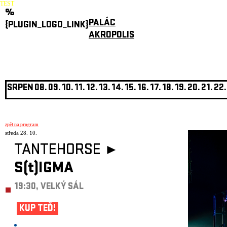
TEST
%
PALÁC
{PLUGIN_LOGO_LINK}
AKROPOLIS
SRPEN
08.
09.
10.
11.
12.
13.
14.
15.
16.
17.
18.
19.
20.
21.
22.
zpět na program
středa 28. 10.
TANTEHORSE ►
S(t)IGMA
19:30, VELKÝ SÁL
KUP TEĎ!