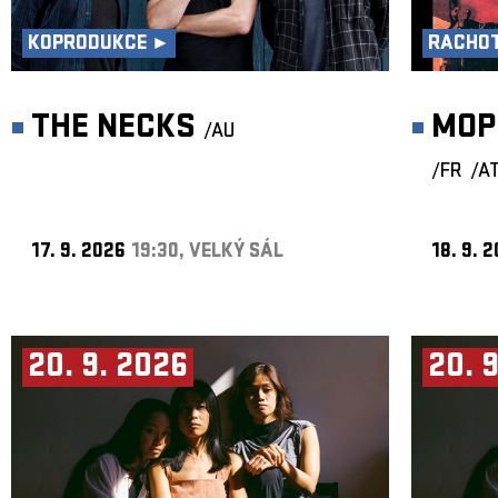
KOPRODUKCE ►
RACHOT
THE NECKS
MOP
/AU
/FR
/A
17. 9. 2026
19:30, VELKÝ SÁL
18. 9. 
20. 9. 2026
20. 