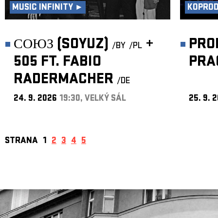
MUSIC INFINITY ►
KOPRO
СОЮЗ (SOYUZ)
+
PRO
/BY
/PL
505 FT. FABIO
PRA
RADERMACHER
/DE
24. 9. 2026
19:30, VELKÝ SÁL
25. 9. 
STRANA
1
2
3
4
5