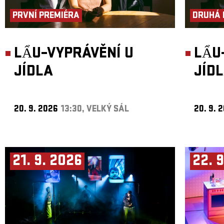
PRVNÍ PREMIÉRA
DRUHÁ 
LẨU–VYPRÁVĚNÍ U
LẨU
JÍDLA
JÍD
20. 9. 2026
13:30, VELKÝ SÁL
20. 9. 
21. 9. 2026
22. 