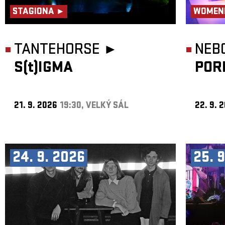
STAGIONA ►
WOMEN
TANTEHORSE ►
NEB
S(t)IGMA
POR
21. 9. 2026
19:30, VELKÝ SÁL
22. 9. 
24. 9. 2026
25. 