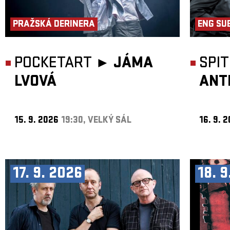
PRAŽSKÁ DERINERA
ENG SU
POCKETART ►
JÁMA
SPI
LVOVÁ
ANT
15. 9. 2026
19:30, VELKÝ SÁL
16. 9. 
17. 9. 2026
18. 