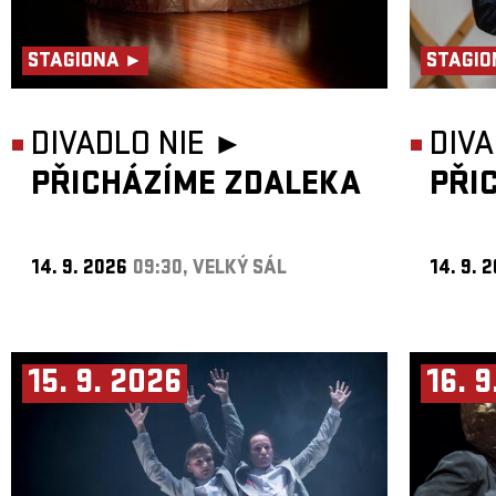
STAGIONA ►
STAGIO
DIVADLO NIE ►
DIVA
PŘICHÁZÍME ZDALEKA
PŘI
14. 9. 2026
09:30, VELKÝ SÁL
14. 9. 
15. 9. 2026
16. 