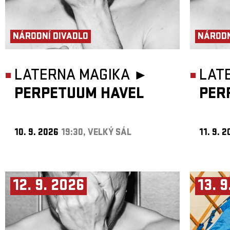
NÁRODNÍ DIVADLO
NÁRODN
LATERNA MAGIKA ►
LAT
PERPETUUM HAVEL
PER
10. 9. 2026
19:30, VELKÝ SÁL
11. 9. 
12. 9. 2026
13. 