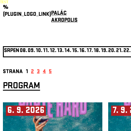
TEST
%
PALÁC
{PLUGIN_LOGO_LINK}
AKROPOLIS
SRPEN
08.
09.
10.
11.
12.
13.
14.
15.
16.
17.
18.
19.
20.
21.
22.
STRANA
1
2
3
4
5
PROGRAM
6. 9. 2026
7. 9.