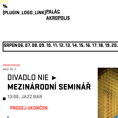
TEST
%
PALÁC
{PLUGIN_LOGO_LINK}
AKROPOLIS
SRPEN
06.
07.
08.
09.
10.
11.
12.
13.
14.
15.
16.
17.
18.
19.
20.
zpět na program
úterý 26. 5.
DIVADLO NIE ►
MEZINÁRODNÍ SEMINÁŘ
13:00, JAZZ BAR
PRODEJ UKONČEN