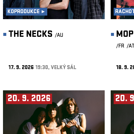
KOPRODUKCE ►
RACHOT
THE NECKS
MOP
/AU
/FR
/A
17. 9. 2026
19:30, VELKÝ SÁL
18. 9. 
20. 9. 2026
20. 