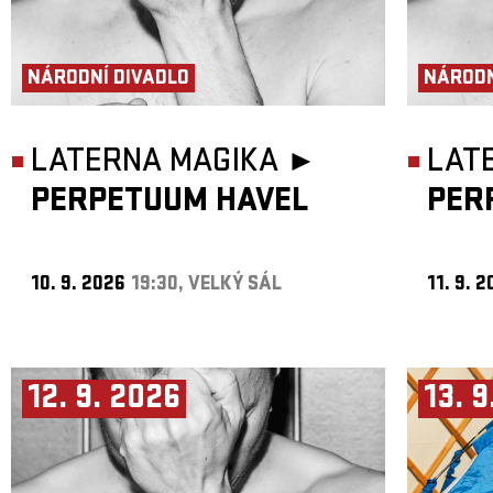
NÁRODNÍ DIVADLO
NÁRODN
LATERNA MAGIKA ►
LAT
PERPETUUM HAVEL
PER
10. 9. 2026
19:30, VELKÝ SÁL
11. 9. 
12. 9. 2026
13. 