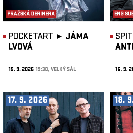
PRAŽSKÁ DERINERA
ENG SU
POCKETART ►
JÁMA
SPI
LVOVÁ
ANT
15. 9. 2026
19:30, VELKÝ SÁL
16. 9. 
17. 9. 2026
18. 