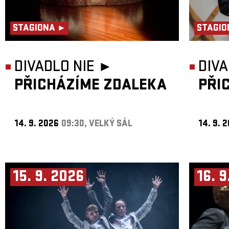
STAGIONA ►
STAGIO
DIVADLO NIE ►
DIVA
PŘICHÁZÍME ZDALEKA
PŘI
14. 9. 2026
09:30, VELKÝ SÁL
14. 9. 
15. 9. 2026
16. 