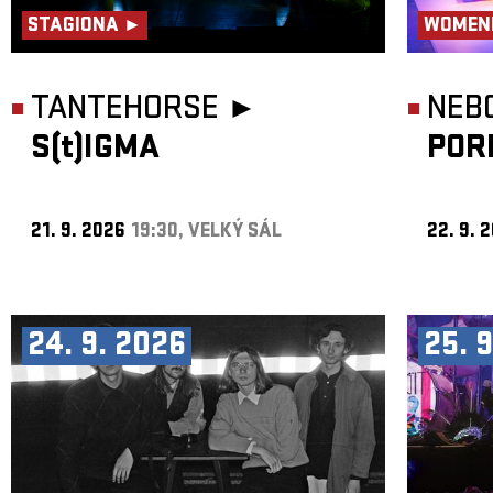
STAGIONA ►
WOMEN
TANTEHORSE ►
NEB
S(t)IGMA
POR
21. 9. 2026
19:30, VELKÝ SÁL
22. 9. 
24. 9. 2026
25. 