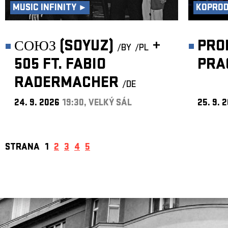
MUSIC INFINITY ►
KOPRO
СОЮЗ (SOYUZ)
+
PRO
/BY
/PL
505 FT. FABIO
PRA
RADERMACHER
/DE
24. 9. 2026
19:30, VELKÝ SÁL
25. 9. 
STRANA
1
2
3
4
5