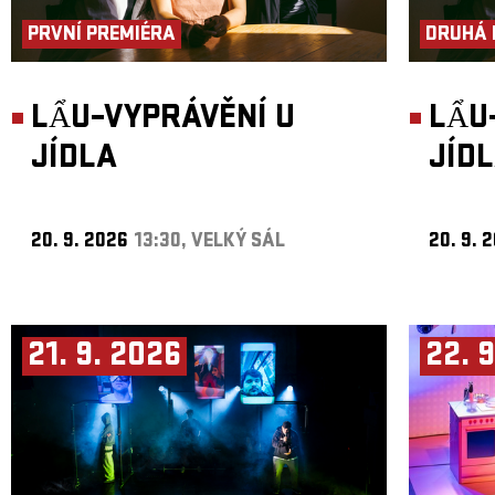
PRVNÍ PREMIÉRA
DRUHÁ 
LẨU–VYPRÁVĚNÍ U
LẨU
JÍDLA
JÍD
20. 9. 2026
13:30, VELKÝ SÁL
20. 9. 
21. 9. 2026
22. 