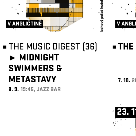
V ANGLIČTINĚ
V ANGL
THE MUSIC DIGEST (36)
THE 
►
MIDNIGHT
SWIMMERS &
METASTAVY
7. 10.
2
8. 9.
19:45, JAZZ BAR
23. 1