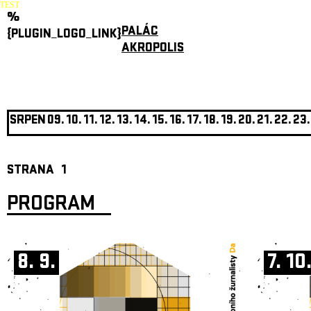
TEST
%
PALÁC
{PLUGIN_LOGO_LINK}
AKROPOLIS
SRPEN
09.
10.
11.
12.
13.
14.
15.
16.
17.
18.
19.
20.
21.
22.
23.
STRANA
1
PROGRAM
8. 9.
7. 10