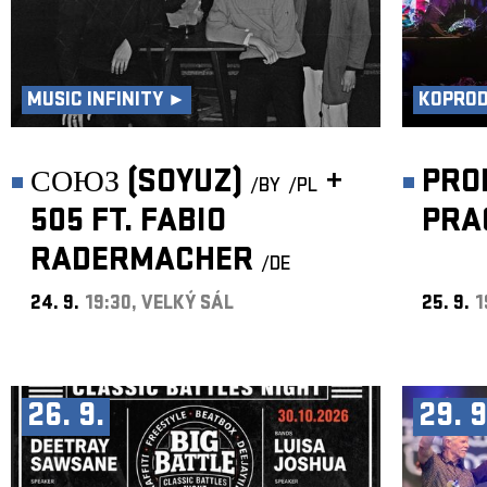
MUSIC INFINITY ►
KOPRO
СОЮЗ (SOYUZ)
+
PRO
/BY
/PL
505 FT. FABIO
PRA
RADERMACHER
/DE
24. 9.
19:30, VELKÝ SÁL
25. 9.
1
26. 9.
29. 9