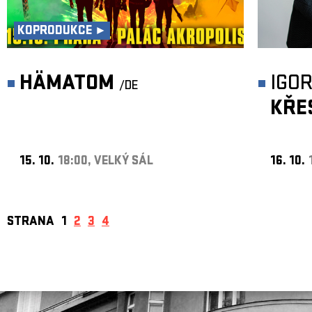
KOPRODUKCE ►
HÄMATOM
IGO
/DE
KŘE
15. 10.
18:00, VELKÝ SÁL
16. 10.
STRANA
1
2
3
4