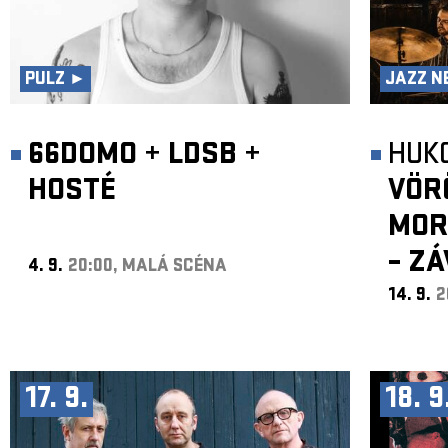
PULZ ►
JAZZ N
66DOMO
+
LDSB
+
HUK
HOSTÉ
VÖR
MOR
– Z
4. 9.
20:00, MALÁ SCÉNA
14. 9.
2
17. 9.
18. 9