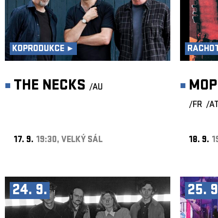
KOPRODUKCE ►
RACHOT
THE NECKS
MOP
/AU
/FR
/A
17. 9.
19:30, VELKÝ SÁL
18. 9.
1
24. 9.
25. 9