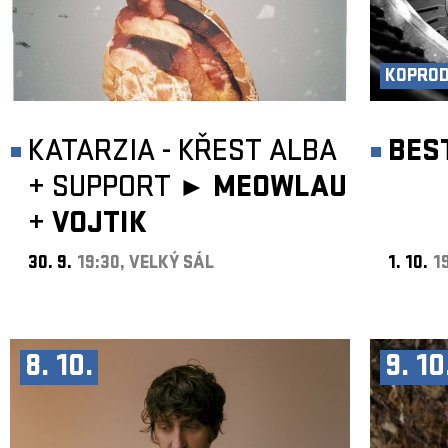
KOPRO
KATARZIA - KŘEST ALBA
BES
+
SUPPORT ►
MEOWLAU
+
VOJTIK
30. 9.
19:30, VELKÝ SÁL
1. 10.
1
8. 10.
9. 10