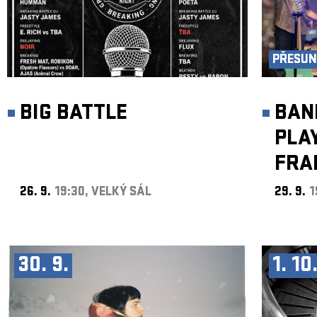
PŘESUN 
BIG BATTLE
BAN
PLA
FRA
26. 9.
19:30, VELKÝ SÁL
29. 9.
1
30. 9.
1. 10