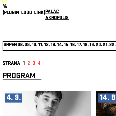
TEST
%
PALÁC
{PLUGIN_LOGO_LINK}
AKROPOLIS
SRPEN
08.
09.
10.
11.
12.
13.
14.
15.
16.
17.
18.
19.
20.
21.
22.
STRANA
1
2
3
4
PROGRAM
4. 9.
14. 9