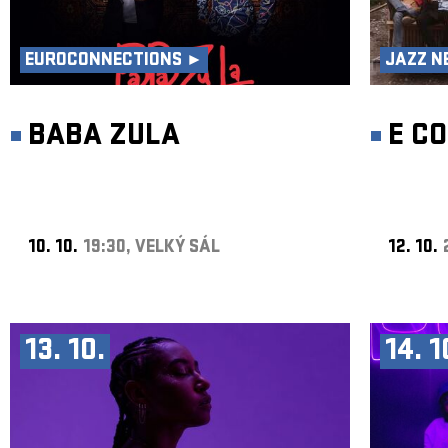
EUROCONNECTIONS ►
JAZZ N
BABA ZULA
E C
10. 10.
19:30, VELKÝ SÁL
12. 10.
13. 10.
14. 1