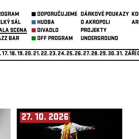
ROGRAM
DOPORUČUJEME
DÁRKOVÉ POUKAZY
KO
ELKÝ SÁL
HUDBA
O AKROPOLI
AR
ALÁ SCÉNA
DIVADLO
PROJEKTY
AZZ BAR
OFF PROGRAM
UNDERGROUND
.
17.
18.
19.
20.
21.
22.
23.
24.
25.
26.
27.
28.
29.
30.
31.
ZÁŘÍ
27. 10. 2026