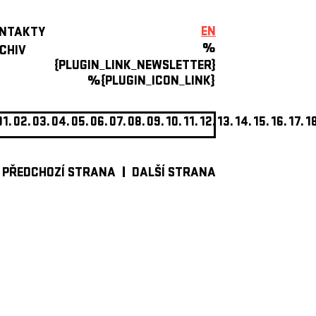
EN
NTAKTY
%
CHIV
{PLUGIN_LINK_NEWSLETTER}
%{PLUGIN_ICON_LINK}
01.
02.
03.
04.
05.
06.
07.
08.
09.
10.
11.
12.
13.
14.
15.
16.
17.
1
PŘEDCHOZÍ STRANA
DALŠÍ STRANA