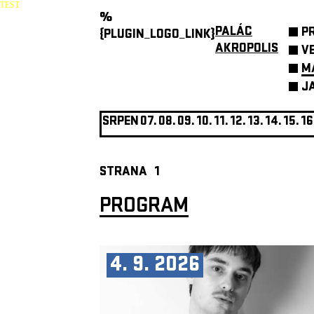
TEST
%
PALÁC
P
{PLUGIN_LOGO_LINK}
AKROPOLIS
V
M
J
SRPEN
07.
08.
09.
10.
11.
12.
13.
14.
15.
16
STRANA
1
PROGRAM
4. 9. 2026