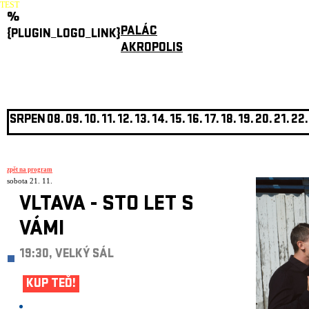
TEST
%
PALÁC
{PLUGIN_LOGO_LINK}
AKROPOLIS
SRPEN
08.
09.
10.
11.
12.
13.
14.
15.
16.
17.
18.
19.
20.
21.
22.
zpět na program
sobota 21. 11.
VLTAVA - STO LET S
VÁMI
19:30, VELKÝ SÁL
KUP TEĎ!