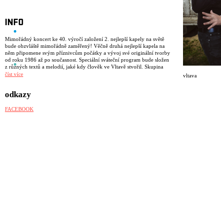
INFO
Mimořádný koncert ke 40. výročí založení 2. nejlepší kapely na světě
bude obzvláště mimořádně zaměřený! Věčně druhá nejlepší kapela na
něm připomene svým příznivcům počátky a vývoj své originální tvorby
od roku 1986 až po současnost. Speciální sváteční program bude složen
z různých textů a melodií, jaké kdy člověk ve Vltavě stvořil. Skupina
vznikla dávno, proto se může zdát, že působí na naší hudební scéně
číst více
vltava
skoro odjakživa. Minimálně sto let je s Vámi ale určitě.
odkazy
FACEBOOK