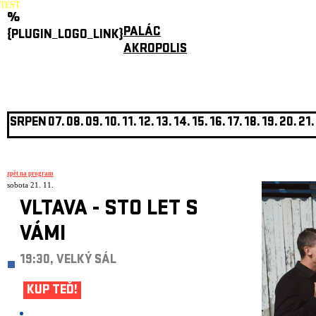
TEST
%
PALÁC
{PLUGIN_LOGO_LINK}
AKROPOLIS
SRPEN
07.
08.
09.
10.
11.
12.
13.
14.
15.
16.
17.
18.
19.
20.
21.
zpět na program
sobota 21. 11.
VLTAVA - STO LET S
VÁMI
19:30, VELKÝ SÁL
KUP TEĎ!