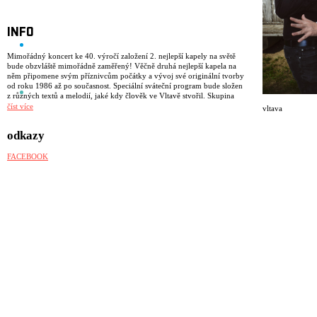
INFO
Mimořádný koncert ke 40. výročí založení 2. nejlepší kapely na světě
bude obzvláště mimořádně zaměřený! Věčně druhá nejlepší kapela na
něm připomene svým příznivcům počátky a vývoj své originální tvorby
od roku 1986 až po současnost. Speciální sváteční program bude složen
z různých textů a melodií, jaké kdy člověk ve Vltavě stvořil. Skupina
vznikla dávno, proto se může zdát, že působí na naší hudební scéně
číst více
vltava
skoro odjakživa. Minimálně sto let je s Vámi ale určitě.
odkazy
FACEBOOK