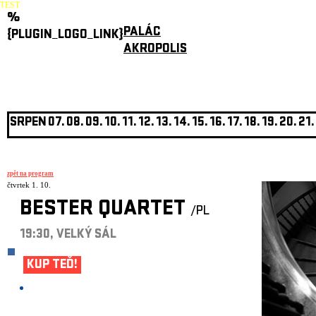
TEST
%
PALÁC
{PLUGIN_LOGO_LINK}
AKROPOLIS
SRPEN
07.
08.
09.
10.
11.
12.
13.
14.
15.
16.
17.
18.
19.
20.
21.
zpět na program
čtvrtek 1. 10.
BESTER QUARTET
/PL
19:30, VELKÝ SÁL
KUP TEĎ!