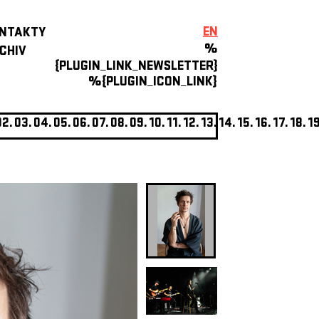
EN
NTAKTY
%
CHIV
{PLUGIN_LINK_NEWSLETTER}
%{PLUGIN_ICON_LINK}
02.
03.
04.
05.
06.
07.
08.
09.
10.
11.
12.
13.
14.
15.
16.
17.
18.
19