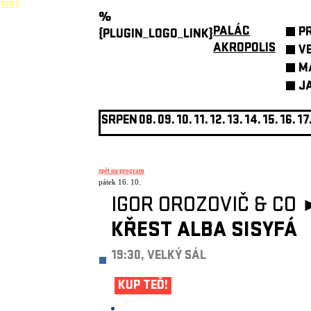
TEST
%
PALÁC
P
{PLUGIN_LOGO_LINK}
AKROPOLIS
V
M
J
SRPEN
08.
09.
10.
11.
12.
13.
14.
15.
16.
17
zpět na program
pátek 16. 10.
IGOR OROZOVIČ & CO 
KŘEST ALBA SISYFÁ
19:30, VELKÝ SÁL
KUP TEĎ!