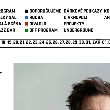
ROGRAM
DOPORUČUJEME
DÁRKOVÉ POUKAZY
KO
ELKÝ SÁL
HUDBA
O AKROPOLI
AR
ALÁ SCÉNA
DIVADLO
PROJEKTY
AZZ BAR
OFF PROGRAM
UNDERGROUND
.
18.
19.
20.
21.
22.
23.
24.
25.
26.
27.
28.
29.
30.
31.
ZÁŘÍ
01.
►