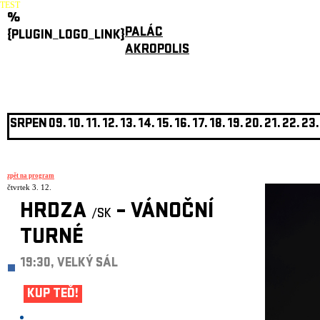
TEST
%
PALÁC
{PLUGIN_LOGO_LINK}
AKROPOLIS
SRPEN
09.
10.
11.
12.
13.
14.
15.
16.
17.
18.
19.
20.
21.
22.
23.
zpět na program
čtvrtek 3. 12.
HRDZA
– VÁNOČNÍ
/SK
TURNÉ
19:30, VELKÝ SÁL
KUP TEĎ!