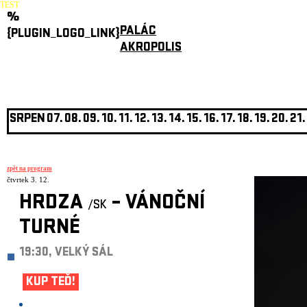
TEST
%
PALÁC
{PLUGIN_LOGO_LINK}
AKROPOLIS
SRPEN
07.
08.
09.
10.
11.
12.
13.
14.
15.
16.
17.
18.
19.
20.
21.
zpět na program
čtvrtek 3. 12.
HRDZA
– VÁNOČNÍ
/SK
TURNÉ
19:30, VELKÝ SÁL
KUP TEĎ!