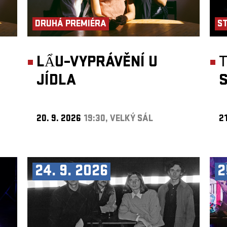
DRUHÁ PREMIÉRA
S
LẨU–VYPRÁVĚNÍ U
JÍDLA
S
20. 9. 2026
19:30, VELKÝ SÁL
21
24. 9. 2026
2