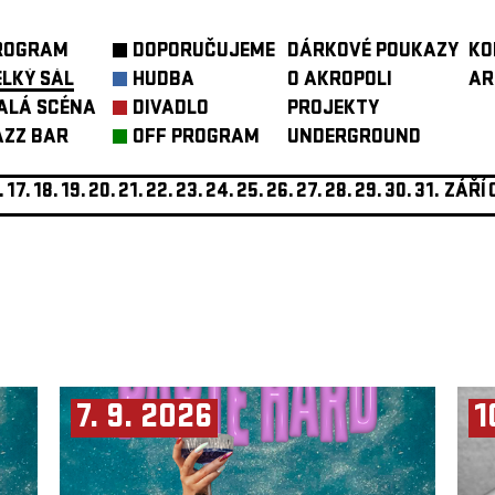
ROGRAM
DOPORUČUJEME
DÁRKOVÉ POUKAZY
KO
ELKÝ SÁL
HUDBA
O AKROPOLI
AR
ALÁ SCÉNA
DIVADLO
PROJEKTY
AZZ BAR
OFF PROGRAM
UNDERGROUND
.
17.
18.
19.
20.
21.
22.
23.
24.
25.
26.
27.
28.
29.
30.
31.
ZÁŘÍ
7. 9. 2026
1