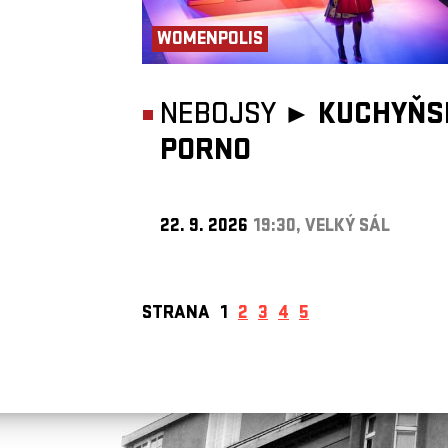
WOMENPOLIS
NEBOJSY ►
KUCHYŇS
PORNO
22. 9. 2026
19:30, VELKÝ SÁL
STRANA
1
2
3
4
5