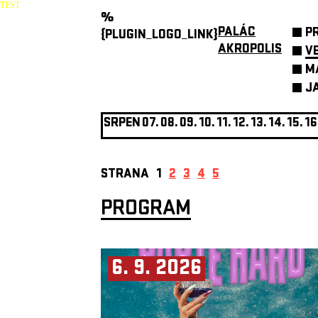
TEST
%
PALÁC
P
{PLUGIN_LOGO_LINK}
AKROPOLIS
V
M
J
SRPEN
07.
08.
09.
10.
11.
12.
13.
14.
15.
16
STRANA
1
2
3
4
5
PROGRAM
6. 9. 2026