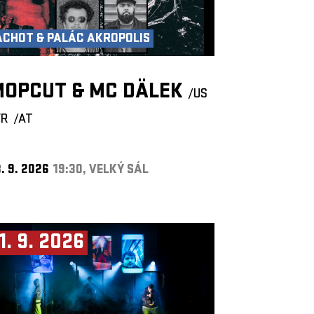
ACHOT & PALÁC AKROPOLIS
MOPCUT & MC DÄLEK
/US
FR
/AT
. 9. 2026
19:30, VELKÝ SÁL
1. 9. 2026