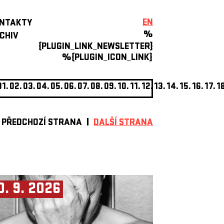
EN
NTAKTY
%
CHIV
{PLUGIN_LINK_NEWSLETTER}
%{PLUGIN_ICON_LINK}
01.
02.
03.
04.
05.
06.
07.
08.
09.
10.
11.
12.
13.
14.
15.
16.
17.
1
PŘEDCHOZÍ STRANA
DALŠÍ STRANA
0. 9. 2026