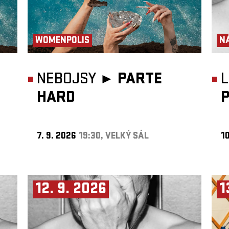
WOMENPOLIS
N
NEBOJSY ►
PARTE
HARD
7. 9. 2026
19:30, VELKÝ SÁL
10
12. 9. 2026
1