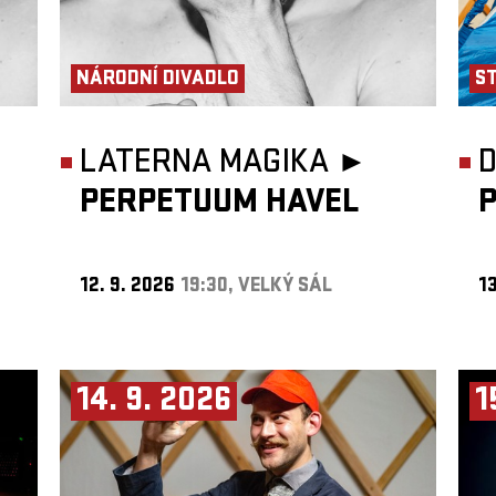
NÁRODNÍ DIVADLO
S
LATERNA MAGIKA ►
D
PERPETUUM HAVEL
12. 9. 2026
19:30, VELKÝ SÁL
13
14. 9. 2026
1