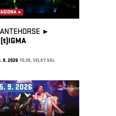
TAGIONA ►
TANTEHORSE ►
(t)IGMA
. 9. 2026
19:30, VELKÝ SÁL
5. 9. 2026