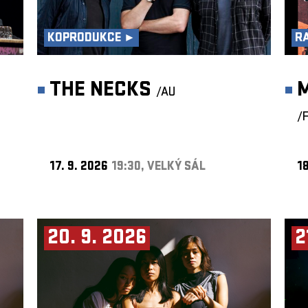
KOPRODUKCE ►
R
THE NECKS
/AU
/
17. 9. 2026
19:30, VELKÝ SÁL
18
20. 9. 2026
2