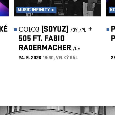
MUSIC INFINITY ►
K
KÉ
СОЮЗ (SOYUZ)
+
P
/BY
/PL
505 FT. FABIO
RADERMACHER
/DE
24. 9. 2026
19:30, VELKÝ SÁL
25