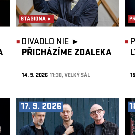
STAGIONA ►
P
DIVADLO NIE ►
A
PŘICHÁZÍME ZDALEKA
14. 9. 2026
11:30, VELKÝ SÁL
15
17. 9. 2026
1