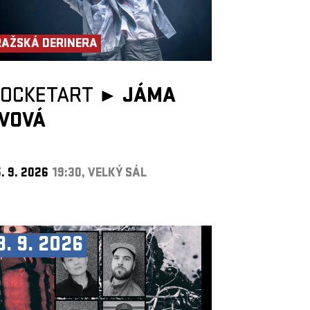
RAŽSKÁ DERINERA
POCKETART ►
JÁMA
LVOVÁ
. 9. 2026
19:30, VELKÝ SÁL
8. 9. 2026