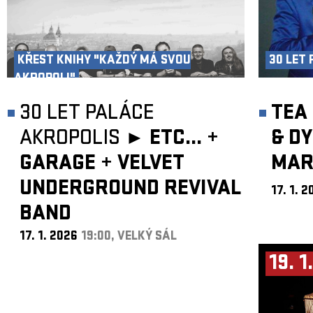
KŘEST KNIHY "KAŽDÝ MÁ SVOU
30 LET
AKROPOLI"
30 LET PALÁCE
TEA 
AKROPOLIS ►
ETC...
+
& D
GARAGE
+
VELVET
MAR
UNDERGROUND REVIVAL
17. 1. 
BAND
17. 1. 2026
19:00, VELKÝ SÁL
19. 1