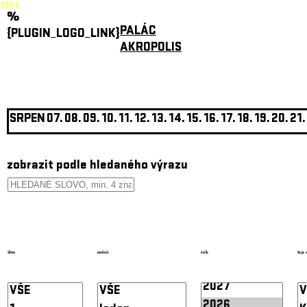
TEST
%
PALÁC
{PLUGIN_LOGO_LINK}
AKROPOLIS
SRPEN
07.
08.
09.
10.
11.
12.
13.
14.
15.
16.
17.
18.
19.
20.
21.
zobrazit podle hledaného výrazu
den
měsíc
rok
typ 