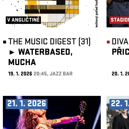
V ANGLIČTINĚ
STAGIO
THE MUSIC DIGEST (31)
DIVA
►
WATERBASED,
PŘI
MUCHA
19. 1. 2026
20:45, JAZZ BAR
20. 1. 
21. 1. 2026
22. 