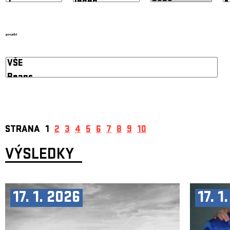
projekt
STRANA
1
2
3
4
5
6
7
8
9
10
VÝSLEDKY
17. 1. 2026
17. 1