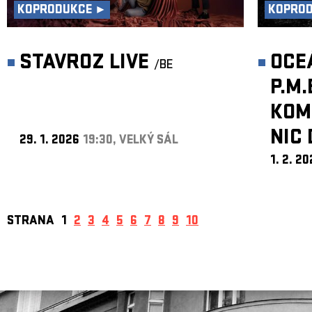
KOPRODUKCE ►
KOPRO
STAVROZ LIVE
OCE
/BE
P.M.
KOMP
NIC 
29. 1. 2026
19:30, VELKÝ SÁL
1. 2. 2
STRANA
1
2
3
4
5
6
7
8
9
10