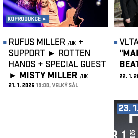
KOPRODUKCE ►
RUFUS MILLER
+
VLT
/UK
SUPPORT ► ROTTEN
"MA
HANDS
+
SPECIAL GUEST
BEA
►
MISTY MILLER
/UK
22. 1. 
21. 1. 2026
19:00, VELKÝ SÁL
23. 