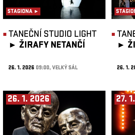
STAGIONA ►
STAGIO
TANEČNÍ STUDIO LIGHT
TANE
►
ŽIRAFY NETANČÍ
►
Ž
26. 1. 2026
09:00, VELKÝ SÁL
26. 1. 
26. 1. 2026
27. 1