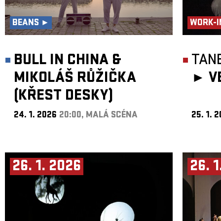
BEANS ►
WORK-I
BULL IN CHINA &
TANE
MIKOLÁŠ RŮŽIČKA
►
V
(KŘEST DESKY)
24. 1. 2026
20:00, MALÁ SCÉNA
25. 1. 
26. 1. 2026
26. 