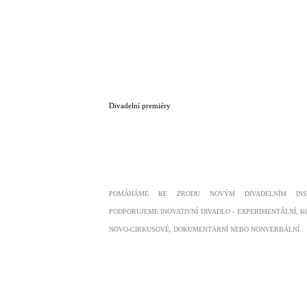
Divadelní premiéry
POMÁHÁME KE ZRODU NOVÝM DIVADELNÍM INSC
PODPORUJEME INOVATIVNÍ DIVADLO - EXPERIMENTÁLNÍ, K
NOVO-CIRKUSOVÉ, DOKUMENTÁRNÍ NEBO NONVERBÁLNÍ.