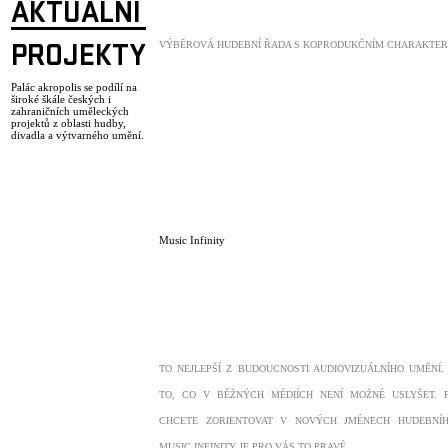
AKTUÁLNÍ
VÝBĚROVÁ HUDEBNÍ ŘADA S KOPRODUKČNÍM CHARAKTER
PROJEKTY
Palác akropolis se podílí na
široké škále českých i
zahraničních uměleckých
projektů z oblasti hudby,
divadla a výtvarného umění.
Music Infinity
TO NEJLEPŠÍ Z BUDOUCNOSTI AUDIOVIZUÁLNÍHO UMĚNÍ.
TO, CO V BĚŽNÝCH MÉDIÍCH NENÍ MOŽNÉ USLYŠET. 
CHCETE ZORIENTOVAT V NOVÝCH JMÉNECH HUDEBNÍH
MUSIC INFINITY JE PRO VÁS TO PRAVÉ.