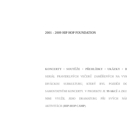
2001 - 2009 HIP HOP FOUNDATION
KONCERTY
+
SOUTĚŽE
+
PŘEHLÍDKY
+
UKÁZKY
+
D
SERIÁL PRAVIDELNÝCH VEČERŮ ZAMĚŘENÝCH NA VY
DIVÁCKOU SUBKULTURU, KTERÝ BYL POZDĚJI DO
SAMOSTATNÝMI KONCERTY. V PROJEKTU JE
99 AKCÍ
A ZKU
NIMI VYUŽIL JEHO DRAMATURG PŘI SVÝCH NÁS
AKTIVITÁCH (
HIP-HOP CAMP
).