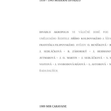
1939 - 1945 MODERNÍ DIVADLO
DIVADLO AKROPOLIS
VE VÁLEČNÉ DOBĚ POD V
UMĚLECKÉHO ŘEDITELE
JIŘÍHO KOLDOVSKÉHO
A ŠÉFA
FRANTIŠKA FILIPOVSKÉHO
. HVĚZDY:
O. BENÍŠKOVÁ
+
R
J. SEDLÁČKOVÁ
+
B. ZÁHORSKÝ
+
J. HERMANO
JETMAROVÁ
+
J. O. MARTIN
+
J. SEDLÁČKOVÁ
+
S. 
VOJTOVÁ
+
J. SVOBODOVÁ-MÁJOVÁ
+
L. ASTOROVÁ
+
N
ŘADA DALŠÍCH.
1989 MIR CARAVANE