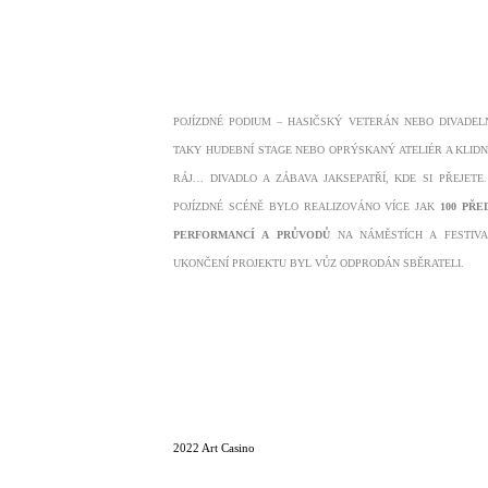
POJÍZDNÉ PODIUM – HASIČSKÝ VETERÁN NEBO DIVADEL
TAKY HUDEBNÍ STAGE NEBO OPRÝSKANÝ ATELIÉR A KLID
RÁJ… DIVADLO A ZÁBAVA JAKSEPATŘÍ, KDE SI PŘEJETE
POJÍZDNÉ SCÉNĚ BYLO REALIZOVÁNO VÍCE JAK
100 PŘE
PERFORMANCÍ A PRŮVODŮ
NA NÁMĚSTÍCH A FESTIVA
UKONČENÍ PROJEKTU BYL VŮZ ODPRODÁN SBĚRATELI.
2022 Art Casino