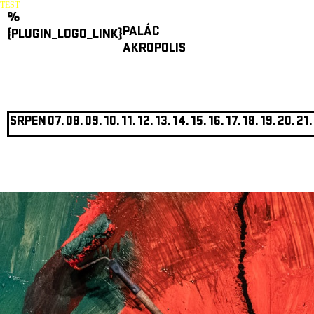
TEST
%
PALÁC
{PLUGIN_LOGO_LINK}
AKROPOLIS
SRPEN
07.
08.
09.
10.
11.
12.
13.
14.
15.
16.
17.
18.
19.
20.
21.