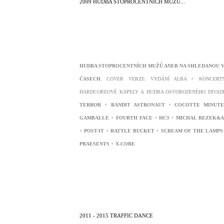
2009 HUDBA STOPROCENTNÍCH MUŽŮ...
HUDBA STOPROCENTNÍCH MUŽŮ ANEB NA SHLEDANOU V
ČASECH
. COVER VERZE: VYDÁNÍ ALBA + KONCERTN
HARDCOREOVÉ KAPELY A HUDBA OSVOBOZENÉHO DIVAD
TERROR
+
BANDIT ASTRONAUT
+
COCOTTE MINUT
GAMBALLE
+
FOURTH
FACE
+
HC3
+
MICHAL REZEK&A
+
POST-IT
+
RATTLE BUCKET
+
SCREAM OF THE LAMPS
PRAESENTS
+
X-CORE
.
2011 - 2015 TRAFFIC DANCE