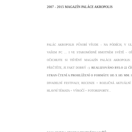
2007 - 2015 MAGAZÍN PALÁCE AKROPOLIS
PALÁC AKROPOLIS PŮSOBÍ VŠUDE – NA PÓDIÍCH, V UL
VAŠEM PC … I VE STAROMÓDNĚ HMOTNÉM SVĚTĚ – OŠ
OČICHEJTE SI TIŠTĚNÝ MAGAZÍN PALÁCE AKROPOLIS
PŘEČTĚTE, JE FAKT DOBRÝ :-).
REALIZOVÁNO BYLO
22 ČÍ
STRAN ČTENÍ A PROHLÍŽENÍ O FORMÁTU 185 X 185 MM
.
DIVADELNÍ FESTIVALY, RECENZE + ROZLIČNÁ AKTUÁLNÍ
HLAVNÍ TÉMATA + VÝROČÍ + FOTOREPORTY...