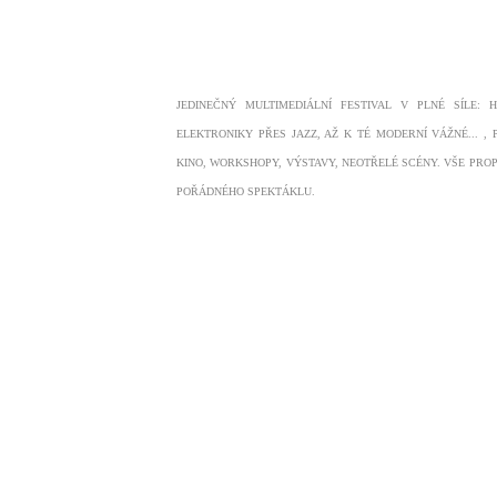
JEDINEČNÝ MULTIMEDIÁLNÍ FESTIVAL V PLNÉ SÍLE: 
ELEKTRONIKY PŘES JAZZ, AŽ K TÉ MODERNÍ VÁŽNÉ... , 
KINO, WORKSHOPY, VÝSTAVY, NEOTŘELÉ SCÉNY. VŠE PRO
POŘÁDNÉHO SPEKTÁKLU.