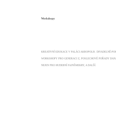
Workshopy
KREATIVNÍ EDUKACE V PALÁCI AKROPOLIS. DIVADELNĚ-P
WORKSHOPY PRO GENERACI Z, POSLECHOVÉ POŘADY DAN
NEJEN PRO HUDEBNÍ FAJNŠMEKRY, A DALŠÍ.