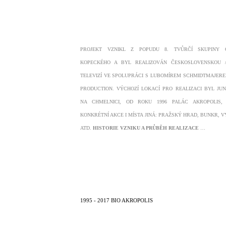
PROJEKT VZNIKL Z POPUDU 8. TVŮRČÍ SKUPINY 
KOPECKÉHO A BYL REALIZOVÁN ČESKOSLOVENSKOU 
TELEVIZÍ VE SPOLUPRÁCI S LUBOMÍREM SCHMIDTMAJER
PRODUCTION. VÝCHOZÍ LOKACÍ PRO REALIZACI BYL JU
NA CHMELNICI, OD ROKU 1996 PALÁC AKROPOLIS,
KONKRÉTNÍ AKCE I MÍSTA JINÁ: PRAŽSKÝ HRAD, BUNKR, V
ATD.
HISTORIE VZNIKU A PRŮBĚH REALIZACE
…
1995 - 2017 BIO AKROPOLIS