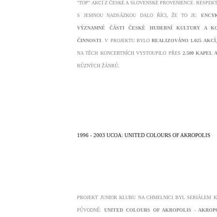
"TOP" AKCÍ Z ČESKÉ A SLOVENSKÉ PROVENIENCE. RESPEKT
S JEMNOU NADSÁZKOU DALO ŘÍCI, ŽE TO JE:
ENCY
VÝZNAMNÉ ČÁSTI ČESKÉ HUDEBNÍ KULTURY A KO
ČINNOSTI
. V PROJEKTU BYLO
REALIZOVÁNO 1.025 AKCÍ
NA TĚCH KONCERTNÍCH VYSTOUPILO PŘES
2.500 KAPEL 
R
ŮZNÝCH ŽÁNR
Ů.
1996 - 2003 UCOA: UNITED COLOURS OF AKROPOLIS
PROJEKT JUNIOR KLUBU NA CHMELNICI BYL SERIÁLEM 
PŮVODNĚ:
UNITED COLOURS OF AKROPOLIS - AKROP