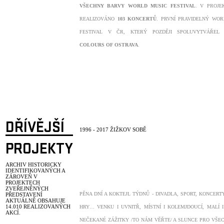
VŠECHNY BARVY WORLD MUSIC FESTIVAL
. V PROJE
REALIZOVÁNO
103 KONCERTŮ
. PRVNÍ PRAVIDELNÝ WOR
FESTIVAL V ČR, KTERÝ POZDĚJI SPOLUVYTVÁŘEL
COLOURS OF OSTRAVA
.
DŘÍVĚJŠÍ
1996 - 2017 ŽIŽKOV SOBĚ
PROJEKTY
ARCHIV HISTORICKY
IDENTIFIKOVANÝCH A
ZÁROVEŇ V
PROJEKTECH
ZVEŘEJNĚNÝCH
PĚNA DNÍ A KOKTEJL TÝDNŮ - DIVADLA, SPORT, KONCERTY
PŘEDSTAVENÍ
AKTUÁLNĚ OBSAHUJE
14.010
REALIZOVANÝCH
HRY… VENKU I UVNITŘ, MÍSTNÍ I KOLEMJDOUCÍ, MALÍ 
AKCÍ.
NEČEKANÉ ZÁŽITKY /TO NÁM VĚŘTE/ A SLUNCE PRO VŠ