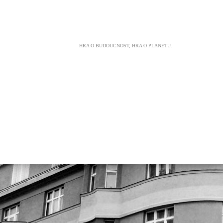
HRA O BUDOUCNOST, HRA O PLANETU.