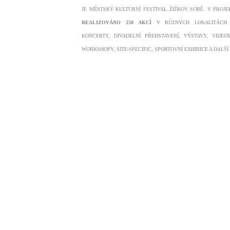
JE MĚSTSKÝ KULTURNÍ FESTIVAL ŽIŽKOV SOBĚ. V PROJ
REALIZOVÁNO 250 AKCÍ
V R
Ů
ZNÝCH LOKALITÁCH 
KONCERTY, DIVADELNÍ PŘEDSTAVENÍ, VÝSTAVY, VIDEO
WORKSHOPY, SITE-SPECIFIC, SPORTOVNÍ EXHIBICE A DALŠÍ 