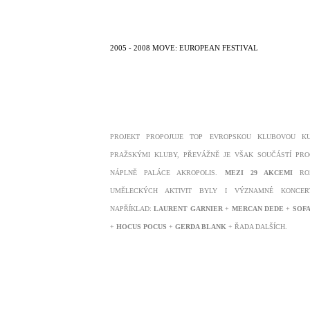
2005 - 2008 MOVE: EUROPEAN FESTIVAL
PROJEKT PROPOJUJE TOP EVROPSKOU KLUBOVOU K
PRAŽSKÝMI KLUBY, PŘEVÁŽNĚ JE VŠAK SOUČÁSTÍ PR
NÁPLNĚ PALÁCE AKROPOLIS.
MEZI 29 AKCEMI
ROZ
UMĚLECKÝCH AKTIVIT BYLY I VÝZNAMNÉ KONCER
NAPŘÍKLAD:
LAURENT GARNIER
+
MERCAN DEDE
+
SOFA
+
HOCUS POCUS
+
GERDA BLANK
+ ŘADA DALŠÍCH.