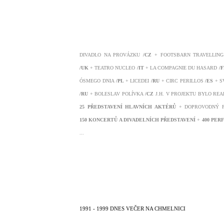
DIVADLO NA PROVÁZKU
/CZ
+ FOOTSBARN TRAVELLING
/UK
+ TEATRO NUCLEO
/IT
+ LA COMPAGNIE DU HASARD
/
ÓSMEGO DNIA
/PL
+ LICEDEI
/RU
+ CIRC PERILLOS
/ES
+ S
/RU
+ BOLESLAV POLÍVKA
/CZ
J.H. V PROJEKTU BYLO RE
25 PŘEDSTAVENÍ HLAVNÍCH AKTÉRŮ
+ DOPROVODNÝ 
150 KONCERTŮ A DIVADELNÍCH PŘEDSTAVENÍ
+
400 PER
...
1991 - 1999 DNES VEČER NA CHMELNICI