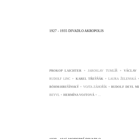
1927 - 1935 DIVADLO AKROPOLIS
PROKOP LAICHTER
+ JAROSLAV TUMLÍŘ +
VÁCLAV
RUDOLF LINC +
KAREL TŘEŠŇÁK
+ LAURA ŽELENSKÁ
BÖHM-HRUŠÍNSKÝ
+ VOJTA ZÁHOŘÍK +
RUDOLF DEYL ML
BEYVL
+
HERMÍNA VOJTOVÁ
+ ...