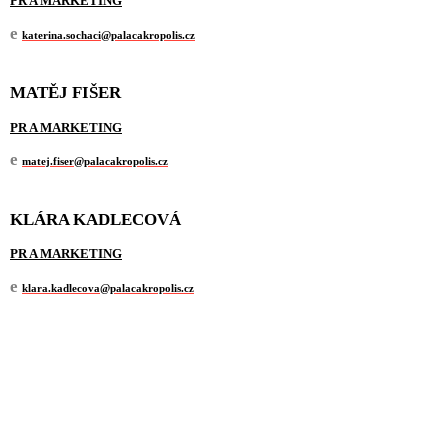
PR A MARKETING
e
katerina.sochaci@palacakropolis.cz
MATĚJ FIŠER
PR A MARKETING
e
matej.fiser@palacakropolis.cz
KLÁRA KADLECOVÁ
PR A MARKETING
e
klara.kadlecova@palacakropolis.cz