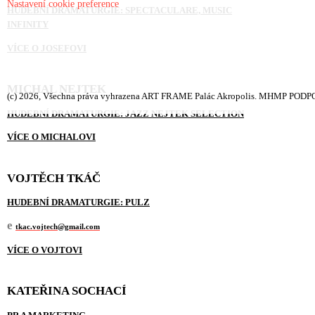
Nastavení cookie preference
HUDEBNÍ DRAMATURGIE: SPECTACULARE, MUSIC
INFINITY
VÍCE O JOSEFOVI
MICHAL NEJTEK
(c) 2026, Všechna práva vyhrazena ART FRAME Palác Akropolis.
MHMP PODPOŘ
HUDEBNÍ DRAMATURGIE: JAZZ NEJTEK SELECTION
VÍCE O MICHALOVI
VOJTĚCH TKÁČ
HUDEBNÍ DRAMATURGIE: PULZ
e
tkac.vojtech@gmail.com
VÍCE O VOJTOVI
KATEŘINA SOCHACÍ