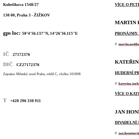
Kubelíkova 1548/27
VÍCE O PET
130 00, Praha 3 - ŽIŽKOV
MARTIN 
gps loc:
50°4'56.137"N, 14°26'56.115"E
PRONÁJMY,
e
martin.podda
IČ
27172376
KATEŘIN
DIČ
CZ27172376
HUDEBNÍ P
Zapsáno Městský soud Praha, oddíl C, vložka 101808
e
katerina.jur
VÍCE O KAT
T
+420 296 330 911
JAN HON
DIVADELNÍ
e
jan.honeiser