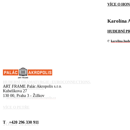
VÍCE O HO
Karolína 
HUDEBNÍ P
e
karolina.hud
PETRA LUDVÍKOVÁ
HUDEBNÍ DRAMATURGIE: EUROCONNECTIONS,
ART FRAME Palác Akropolis s.r.o.
BEANS, KOPRODUKCE
Kubelíkova 27
130 00, Praha 3 - Žižkov
e
petra.ludvikova@palacakropolis.cz
VÍCE O PETŘE
T +420 296 330 911
JOSEF SEDLOŇ