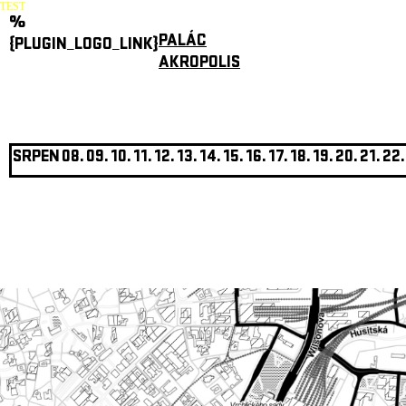
TEST
%
PALÁC
{PLUGIN_LOGO_LINK}
AKROPOLIS
SRPEN
08.
09.
10.
11.
12.
13.
14.
15.
16.
17.
18.
19.
20.
21.
22.