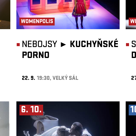
WOMENPOLIS
W
NEBOJSY ►
KUCHYŇSKÉ
S
PORNO
22. 9.
19:30, VELKÝ SÁL
27
6. 10.
1