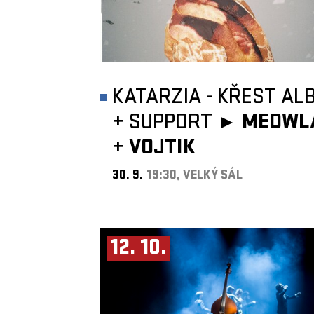
KATARZIA - KŘEST AL
+
SUPPORT ►
MEOWL
+
VOJTIK
30. 9.
19:30, VELKÝ SÁL
12. 10.