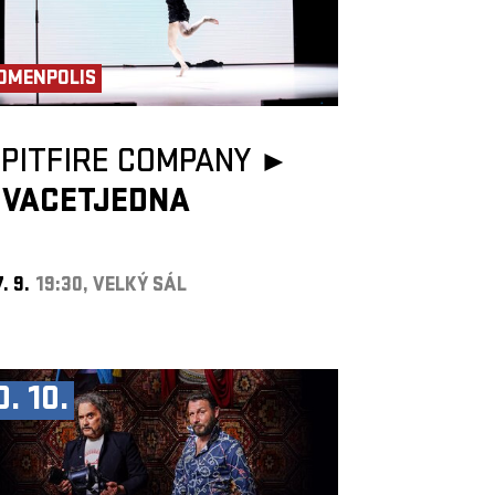
OMENPOLIS
PITFIRE COMPANY ►
DVACETJEDNA
. 9.
19:30, VELKÝ SÁL
0. 10.