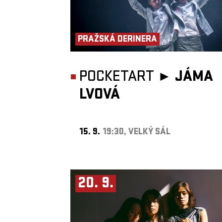
PRAŽSKÁ DERINERA
POCKETART ►
JÁMA
LVOVÁ
15. 9.
19:30, VELKÝ SÁL
20. 9.