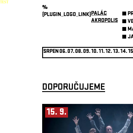
TEST
%
PALÁC
P
{PLUGIN_LOGO_LINK}
AKROPOLIS
V
M
J
SRPEN
06.
07.
08.
09.
10.
11.
12.
13.
14.
15
DOPORUČUJEME
15. 9.