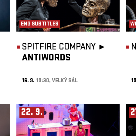
ENG SUBTITLES
W
SPITFIRE COMPANY ►
ANTIWORDS
16. 9.
19:30, VELKÝ SÁL
19
22. 9.
2