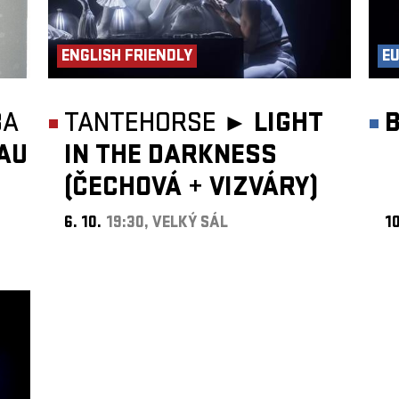
ENGLISH FRIENDLY
E
BA
TANTEHORSE ►
LIGHT
AU
IN THE DARKNESS
(ČECHOVÁ
+
VIZVÁRY)
6. 10.
19:30, VELKÝ SÁL
10