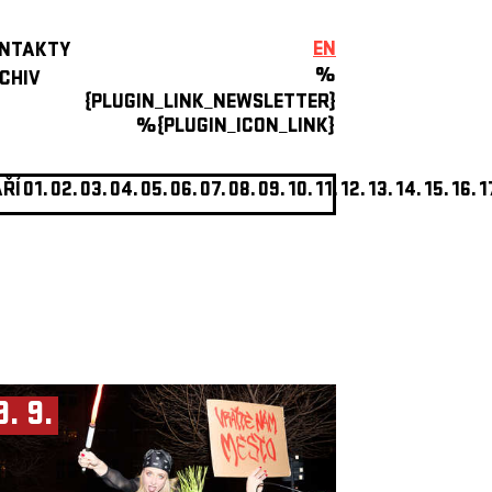
EN
NTAKTY
%
CHIV
{PLUGIN_LINK_NEWSLETTER}
%{PLUGIN_ICON_LINK}
ŘÍ
01.
02.
03.
04.
05.
06.
07.
08.
09.
10.
11.
12.
13.
14.
15.
16.
1
9. 9.