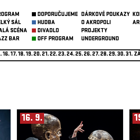
ROGRAM
DOPORUČUJEME
DÁRKOVÉ POUKAZY
KO
ELKÝ SÁL
HUDBA
O AKROPOLI
AR
ALÁ SCÉNA
DIVADLO
PROJEKTY
AZZ BAR
OFF PROGRAM
UNDERGROUND
.
16.
17.
18.
19.
20.
21.
22.
23.
24.
25.
26.
27.
28.
29.
30.
31.
ZÁ
16. 9.
1