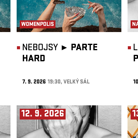
WOMENPOLIS
N
NEBOJSY ►
PARTE
HARD
7. 9. 2026
19:30, VELKÝ SÁL
10
12. 9. 2026
1