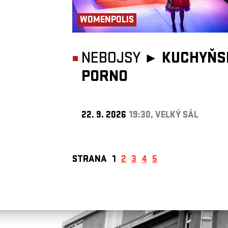
WOMENPOLIS
NEBOJSY ►
KUCHYŇS
PORNO
22. 9. 2026
19:30, VELKÝ SÁL
STRANA
1
2
3
4
5