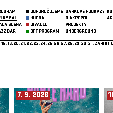
ROGRAM
DOPORUČUJEME
DÁRKOVÉ POUKAZY
KO
ELKÝ SÁL
HUDBA
O AKROPOLI
AR
ALÁ SCÉNA
DIVADLO
PROJEKTY
AZZ BAR
OFF PROGRAM
UNDERGROUND
.
18.
19.
20.
21.
22.
23.
24.
25.
26.
27.
28.
29.
30.
31.
ZÁŘÍ
01.
7. 9. 2026
1