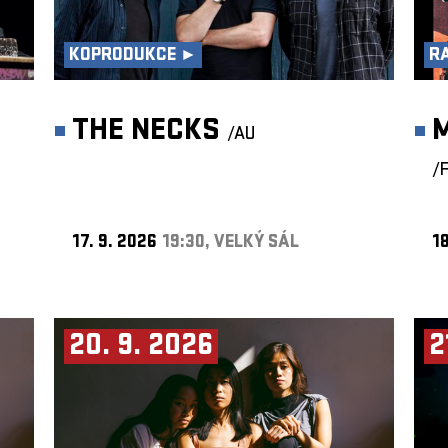
KOPRODUKCE ►
R
THE NECKS
/AU
/
17. 9. 2026
19:30, VELKÝ SÁL
18
20. 9. 2026
2