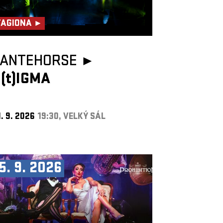
TAGIONA ►
TANTEHORSE ►
(t)IGMA
. 9. 2026
19:30, VELKÝ SÁL
5. 9. 2026