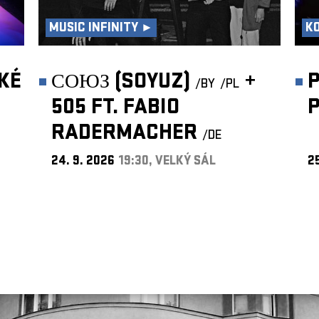
MUSIC INFINITY ►
K
KÉ
СОЮЗ (SOYUZ)
+
P
/BY
/PL
505 FT. FABIO
RADERMACHER
/DE
24. 9. 2026
19:30, VELKÝ SÁL
25