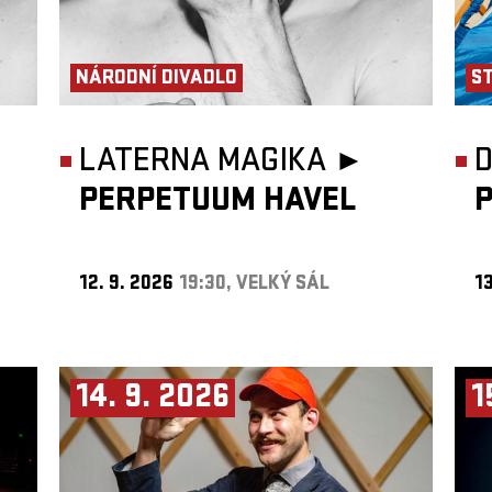
NÁRODNÍ DIVADLO
S
LATERNA MAGIKA ►
D
PERPETUUM HAVEL
12. 9. 2026
19:30, VELKÝ SÁL
13
14. 9. 2026
1