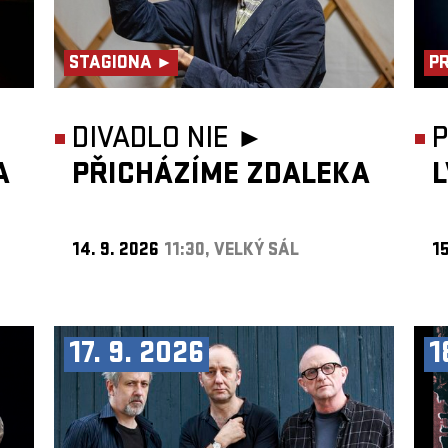
STAGIONA ►
P
DIVADLO NIE ►
A
PŘICHÁZÍME ZDALEKA
14. 9. 2026
11:30, VELKÝ SÁL
15
17. 9. 2026
1