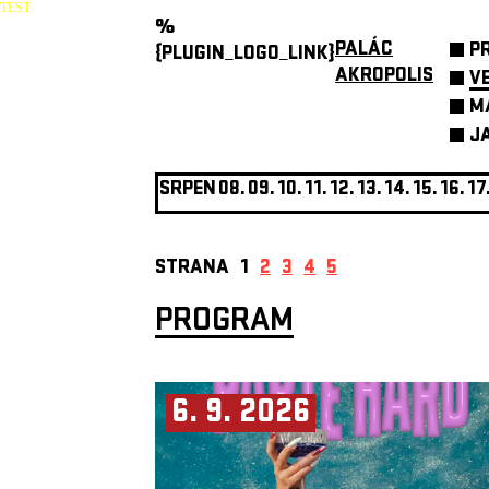
TEST
%
PALÁC
P
{PLUGIN_LOGO_LINK}
AKROPOLIS
V
M
J
SRPEN
08.
09.
10.
11.
12.
13.
14.
15.
16.
17
STRANA
1
2
3
4
5
PROGRAM
6. 9. 2026