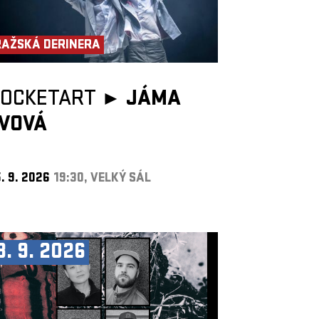
RAŽSKÁ DERINERA
POCKETART ►
JÁMA
LVOVÁ
. 9. 2026
19:30, VELKÝ SÁL
8. 9. 2026