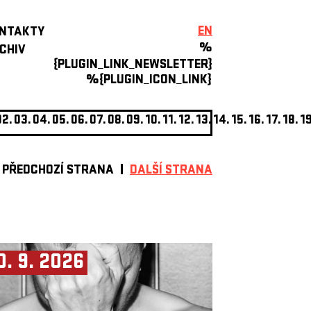
EN
NTAKTY
%
CHIV
{PLUGIN_LINK_NEWSLETTER}
%{PLUGIN_ICON_LINK}
02.
03.
04.
05.
06.
07.
08.
09.
10.
11.
12.
13.
14.
15.
16.
17.
18.
19
PŘEDCHOZÍ STRANA
DALŠÍ STRANA
0. 9. 2026