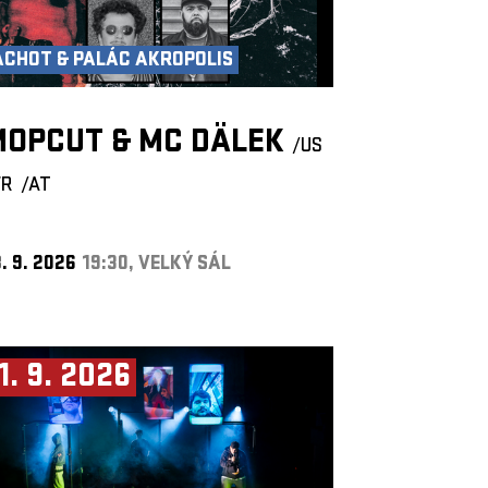
ACHOT & PALÁC AKROPOLIS
MOPCUT & MC DÄLEK
/US
FR
/AT
. 9. 2026
19:30, VELKÝ SÁL
1. 9. 2026