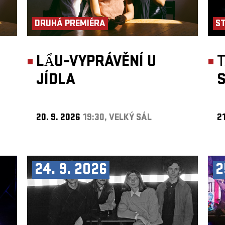
DRUHÁ PREMIÉRA
S
LẨU–VYPRÁVĚNÍ U
JÍDLA
S
20. 9. 2026
19:30, VELKÝ SÁL
21
24. 9. 2026
2