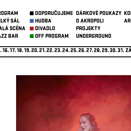
ROGRAM
DOPORUČUJEME
DÁRKOVÉ POUKAZY
KO
ELKÝ SÁL
HUDBA
O AKROPOLI
AR
ALÁ SCÉNA
DIVADLO
PROJEKTY
AZZ BAR
OFF PROGRAM
UNDERGROUND
.
16.
17.
18.
19.
20.
21.
22.
23.
24.
25.
26.
27.
28.
29.
30.
31.
ZÁ