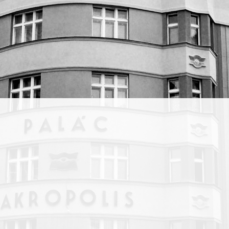
ům a
 dál.
ažili
zství.
že
á
,
bízí