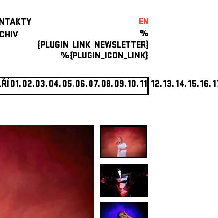
EN
NTAKTY
%
CHIV
{PLUGIN_LINK_NEWSLETTER}
%{PLUGIN_ICON_LINK}
ŘÍ
01.
02.
03.
04.
05.
06.
07.
08.
09.
10.
11.
12.
13.
14.
15.
16.
1