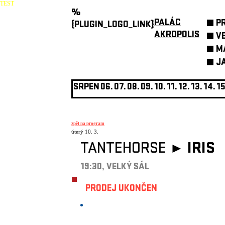
TEST
%
PALÁC
P
{PLUGIN_LOGO_LINK}
AKROPOLIS
V
M
J
SRPEN
06.
07.
08.
09.
10.
11.
12.
13.
14.
15
zpět na program
úterý 10. 3.
TANTEHORSE ►
IRIS
19:30, VELKÝ SÁL
PRODEJ UKONČEN