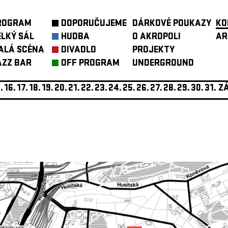
ROGRAM
DOPORUČUJEME
DÁRKOVÉ POUKAZY
KO
ELKÝ SÁL
HUDBA
O AKROPOLI
AR
ALÁ SCÉNA
DIVADLO
PROJEKTY
AZZ BAR
OFF PROGRAM
UNDERGROUND
.
16.
17.
18.
19.
20.
21.
22.
23.
24.
25.
26.
27.
28.
29.
30.
31.
ZÁ