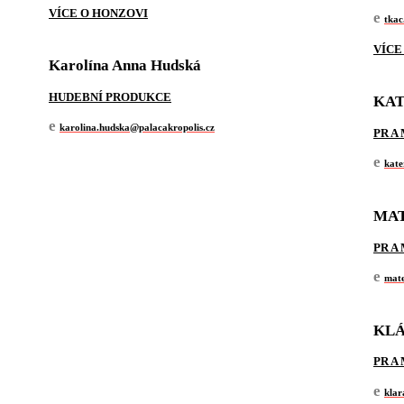
VÍCE O HONZOVI
e
tkac
VÍCE
Karolína Anna Hudská
HUDEBNÍ PRODUKCE
KAT
e
karolina.hudska@palacakropolis.cz
PR A
e
kate
MAT
PR A
e
mate
KL
PR A
e
klar