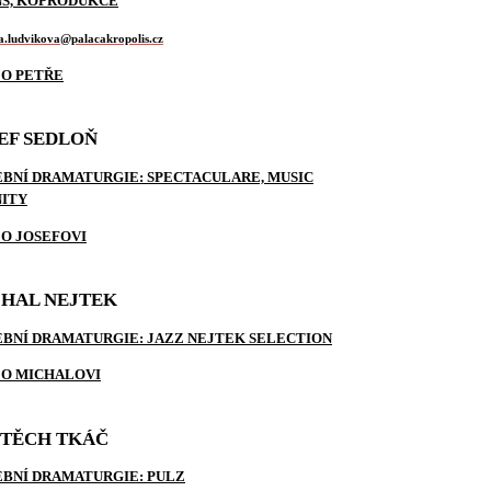
S, KOPRODUKCE
a.ludvikova@palacakropolis.cz
 O PETŘE
EF SEDLOŇ
BNÍ DRAMATURGIE: SPECTACULARE, MUSIC
NITY
 O JOSEFOVI
HAL NEJTEK
BNÍ DRAMATURGIE: JAZZ NEJTEK SELECTION
 O MICHALOVI
TĚCH TKÁČ
BNÍ DRAMATURGIE: PULZ