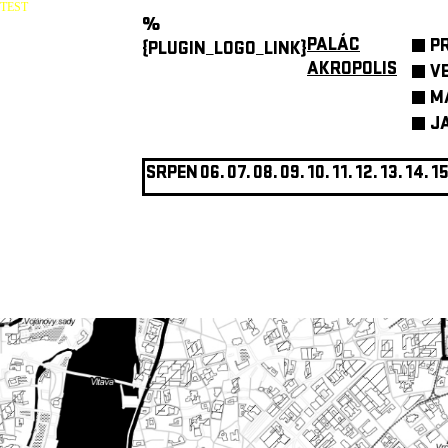
TEST
%
PALÁC
P
{PLUGIN_LOGO_LINK}
AKROPOLIS
V
M
J
SRPEN
06.
07.
08.
09.
10.
11.
12.
13.
14.
15