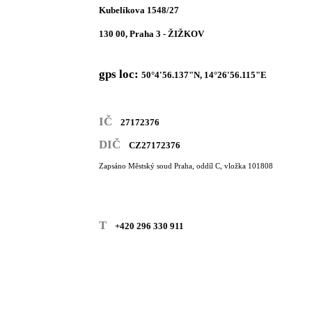
Kubelíkova 1548/27
130 00, Praha 3 - ŽIŽKOV
gps loc:
50°4'56.137"N, 14°26'56.115"E
IČ
27172376
DIČ
CZ27172376
Zapsáno Městský soud Praha, oddíl C, vložka 101808
T
+420 296 330 911