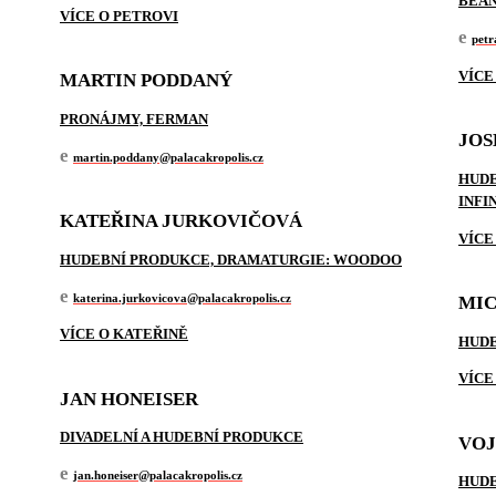
BEAN
VÍCE O PETROVI
e
petr
VÍCE
MARTIN PODDANÝ
PRONÁJMY, FERMAN
JOS
e
martin.poddany@palacakropolis.cz
HUDE
INFI
KATEŘINA JURKOVIČOVÁ
VÍCE
HUDEBNÍ PRODUKCE, DRAMATURGIE: WOODOO
e
katerina.jurkovicova@palacakropolis.cz
MIC
VÍCE O KATEŘINĚ
HUDE
VÍCE
JAN HONEISER
DIVADELNÍ A HUDEBNÍ PRODUKCE
VOJ
e
jan.honeiser@palacakropolis.cz
HUDE