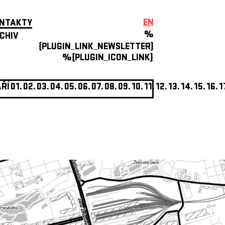
EN
NTAKTY
%
CHIV
{PLUGIN_LINK_NEWSLETTER}
%{PLUGIN_ICON_LINK}
ŘÍ
01.
02.
03.
04.
05.
06.
07.
08.
09.
10.
11.
12.
13.
14.
15.
16.
1