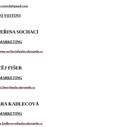
.vojtech@gmail.com
 O VOJTOVI
EŘINA SOCHACÍ
 MARKETING
rina.sochaci@palacakropolis.cz
ĚJ FIŠER
 MARKETING
j.fiser@palacakropolis.cz
ÁRA KADLECOVÁ
 MARKETING
a.kadlecova@palacakropolis.cz