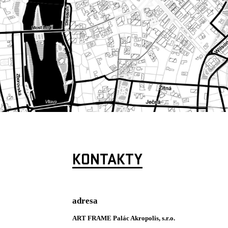
KONTAKTY
adresa
ART FRAME Palác Akropolis, s.r.o.