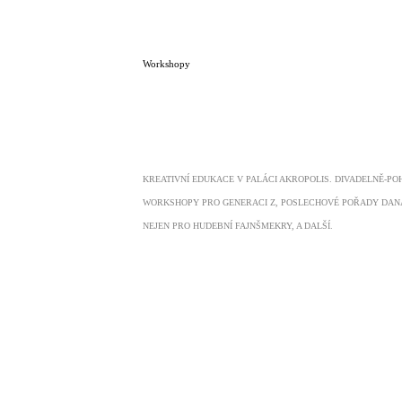
Workshopy
KREATIVNÍ EDUKACE V PALÁCI AKROPOLIS. DIVADELNĚ-P
WORKSHOPY PRO GENERACI Z, POSLECHOVÉ POŘADY DAN
NEJEN PRO HUDEBNÍ FAJNŠMEKRY, A DALŠÍ.