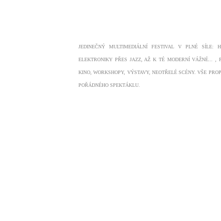
JEDINEČNÝ MULTIMEDIÁLNÍ FESTIVAL V PLNÉ SÍLE: 
ELEKTRONIKY PŘES JAZZ, AŽ K TÉ MODERNÍ VÁŽNÉ... , 
KINO, WORKSHOPY, VÝSTAVY, NEOTŘELÉ SCÉNY. VŠE PRO
POŘÁDNÉHO SPEKTÁKLU.