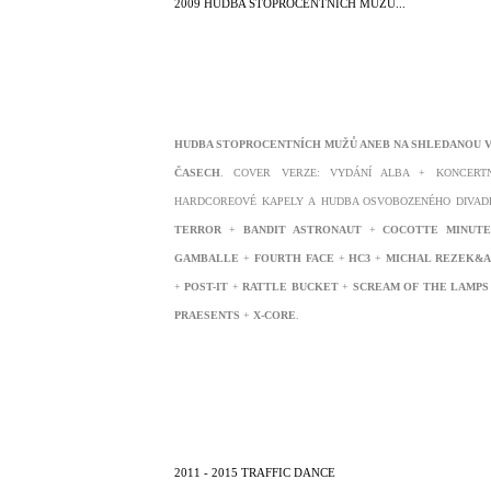
2009 HUDBA STOPROCENTNÍCH MUŽŮ...
HUDBA STOPROCENTNÍCH MUŽŮ ANEB NA SHLEDANOU V
ČASECH
. COVER VERZE: VYDÁNÍ ALBA + KONCERTN
HARDCOREOVÉ KAPELY A HUDBA OSVOBOZENÉHO DIVAD
TERROR
+
BANDIT ASTRONAUT
+
COCOTTE MINUT
GAMBALLE
+
FOURTH
FACE
+
HC3
+
MICHAL REZEK&A
+
POST-IT
+
RATTLE BUCKET
+
SCREAM OF THE LAMPS
PRAESENTS
+
X-CORE
.
2011 - 2015 TRAFFIC DANCE