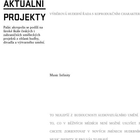
AKTUÁLNÍ
VÝBĚROVÁ HUDEBNÍ ŘADA S KOPRODUKČNÍM CHARAKTER
PROJEKTY
Palác akropolis se podílí na
široké škále českých i
zahraničních uměleckých
projektů z oblasti hudby,
divadla a výtvarného umění.
Music Infinity
TO NEJLEPŠÍ Z BUDOUCNOSTI AUDIOVIZUÁLNÍHO UMĚNÍ.
TO, CO V BĚŽNÝCH MÉDIÍCH NENÍ MOŽNÉ USLYŠET. 
CHCETE ZORIENTOVAT V NOVÝCH JMÉNECH HUDEBNÍH
MUSIC INFINITY JE PRO VÁS TO PRAVÉ.