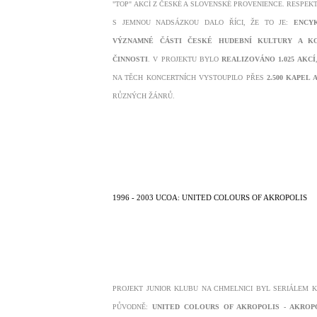
"TOP" AKCÍ Z ČESKÉ A SLOVENSKÉ PROVENIENCE. RESPEKT
S JEMNOU NADSÁZKOU DALO ŘÍCI, ŽE TO JE:
ENCY
VÝZNAMNÉ ČÁSTI ČESKÉ HUDEBNÍ KULTURY A KO
ČINNOSTI
. V PROJEKTU BYLO
REALIZOVÁNO 1.025 AKCÍ
NA TĚCH KONCERTNÍCH VYSTOUPILO PŘES
2.500 KAPEL 
R
ŮZNÝCH ŽÁNR
Ů.
1996 - 2003 UCOA: UNITED COLOURS OF AKROPOLIS
PROJEKT JUNIOR KLUBU NA CHMELNICI BYL SERIÁLEM 
PŮVODNĚ:
UNITED COLOURS OF AKROPOLIS - AKROP