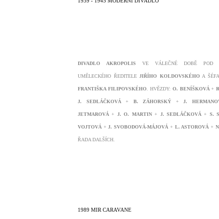
1939 - 1945 MODERNÍ DIVADLO
DIVADLO AKROPOLIS
VE VÁLEČNÉ DOBĚ POD V
UMĚLECKÉHO ŘEDITELE
JIŘÍHO KOLDOVSKÉHO
A ŠÉFA
FRANTIŠKA FILIPOVSKÉHO
. HVĚZDY:
O. BENÍŠKOVÁ
+
R
J. SEDLÁČKOVÁ
+
B. ZÁHORSKÝ
+
J. HERMANO
JETMAROVÁ
+
J. O. MARTIN
+
J. SEDLÁČKOVÁ
+
S. 
VOJTOVÁ
+
J. SVOBODOVÁ-MÁJOVÁ
+
L. ASTOROVÁ
+
N
ŘADA DALŠÍCH.
1989 MIR CARAVANE