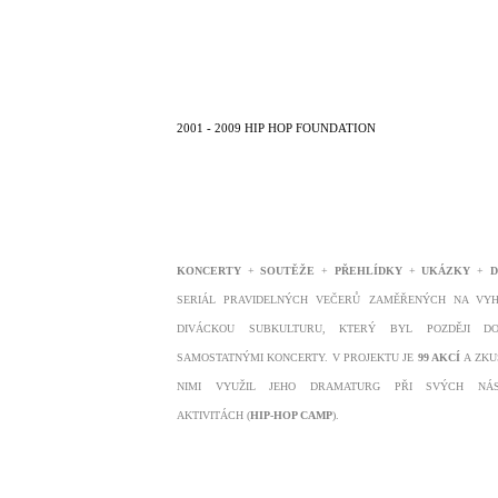
2001 - 2009 HIP HOP FOUNDATION
KONCERTY
+
SOUTĚŽE
+
PŘEHLÍDKY
+
UKÁZKY
+
D
SERIÁL PRAVIDELNÝCH VEČERŮ ZAMĚŘENÝCH NA VY
DIVÁCKOU SUBKULTURU, KTERÝ BYL POZDĚJI DO
SAMOSTATNÝMI KONCERTY. V PROJEKTU JE
99 AKCÍ
A ZKU
NIMI VYUŽIL JEHO DRAMATURG PŘI SVÝCH NÁS
AKTIVITÁCH (
HIP-HOP CAMP
).