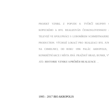
PROJEKT VZNIKL Z POPUDU 8. TVŮRČÍ SKUPINY 
KOPECKÉHO A BYL REALIZOVÁN ČESKOSLOVENSKOU 
TELEVIZÍ VE SPOLUPRÁCI S LUBOMÍREM SCHMIDTMAJER
PRODUCTION. VÝCHOZÍ LOKACÍ PRO REALIZACI BYL JU
NA CHMELNICI, OD ROKU 1996 PALÁC AKROPOLIS,
KONKRÉTNÍ AKCE I MÍSTA JINÁ: PRAŽSKÝ HRAD, BUNKR, V
ATD.
HISTORIE VZNIKU A PRŮBĚH REALIZACE
…
1995 - 2017 BIO AKROPOLIS