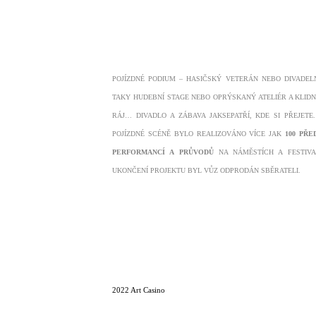
POJÍZDNÉ PODIUM – HASIČSKÝ VETERÁN NEBO DIVADEL
TAKY HUDEBNÍ STAGE NEBO OPRÝSKANÝ ATELIÉR A KLID
RÁJ… DIVADLO A ZÁBAVA JAKSEPATŘÍ, KDE SI PŘEJETE
POJÍZDNÉ SCÉNĚ BYLO REALIZOVÁNO VÍCE JAK
100 PŘE
PERFORMANCÍ A PRŮVODŮ
NA NÁMĚSTÍCH A FESTIVA
UKONČENÍ PROJEKTU BYL VŮZ ODPRODÁN SBĚRATELI.
2022 Art Casino