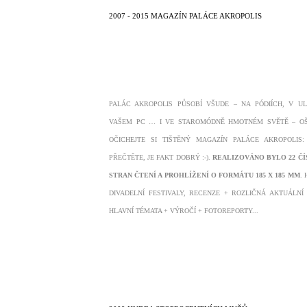
2007 - 2015 MAGAZÍN PALÁCE AKROPOLIS
PALÁC AKROPOLIS PŮSOBÍ VŠUDE – NA PÓDIÍCH, V UL
VAŠEM PC … I VE STAROMÓDNĚ HMOTNÉM SVĚTĚ – OŠ
OČICHEJTE SI TIŠTĚNÝ MAGAZÍN PALÁCE AKROPOLIS
PŘEČTĚTE, JE FAKT DOBRÝ :-).
REALIZOVÁNO BYLO
22 ČÍ
STRAN ČTENÍ A PROHLÍŽENÍ O FORMÁTU 185 X 185 MM
.
DIVADELNÍ FESTIVALY, RECENZE + ROZLIČNÁ AKTUÁLNÍ
HLAVNÍ TÉMATA + VÝROČÍ + FOTOREPORTY...