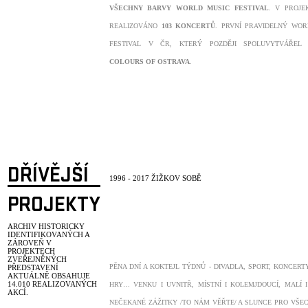
VŠECHNY BARVY WORLD MUSIC FESTIVAL
. V PROJE
REALIZOVÁNO
103 KONCERTŮ
. PRVNÍ PRAVIDELNÝ WOR
FESTIVAL V ČR, KTERÝ POZDĚJI SPOLUVYTVÁŘEL
COLOURS OF OSTRAVA
.
DŘÍVĚJŠÍ
1996 - 2017 ŽIŽKOV SOBĚ
PROJEKTY
ARCHIV HISTORICKY
IDENTIFIKOVANÝCH A
ZÁROVEŇ V
PROJEKTECH
ZVEŘEJNĚNÝCH
PĚNA DNÍ A KOKTEJL TÝDNŮ - DIVADLA, SPORT, KONCERTY
PŘEDSTAVENÍ
AKTUÁLNĚ OBSAHUJE
14.010
REALIZOVANÝCH
HRY… VENKU I UVNITŘ, MÍSTNÍ I KOLEMJDOUCÍ, MALÍ 
AKCÍ.
NEČEKANÉ ZÁŽITKY /TO NÁM VĚŘTE/ A SLUNCE PRO VŠ