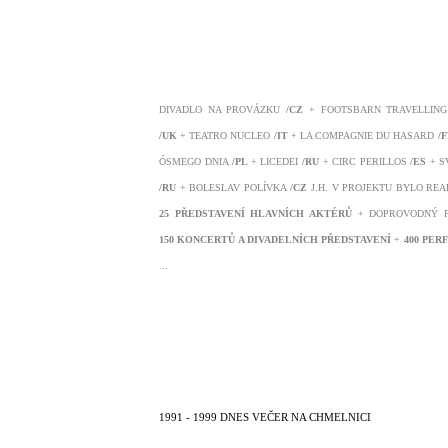
DIVADLO NA PROVÁZKU
/CZ
+ FOOTSBARN TRAVELLING
/UK
+ TEATRO NUCLEO
/IT
+ LA COMPAGNIE DU HASARD
/
ÓSMEGO DNIA
/PL
+ LICEDEI
/RU
+ CIRC PERILLOS
/ES
+ S
/RU
+ BOLESLAV POLÍVKA
/CZ
J.H. V PROJEKTU BYLO RE
25 PŘEDSTAVENÍ HLAVNÍCH AKTÉRŮ
+ DOPROVODNÝ 
150 KONCERTŮ A DIVADELNÍCH PŘEDSTAVENÍ
+
400 PER
...
1991 - 1999 DNES VEČER NA CHMELNICI