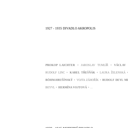
1927 - 1935 DIVADLO AKROPOLIS
PROKOP LAICHTER
+ JAROSLAV TUMLÍŘ +
VÁCLAV
RUDOLF LINC +
KAREL TŘEŠŇÁK
+ LAURA ŽELENSKÁ
BÖHM-HRUŠÍNSKÝ
+ VOJTA ZÁHOŘÍK +
RUDOLF DEYL ML
BEYVL
+
HERMÍNA VOJTOVÁ
+ ...