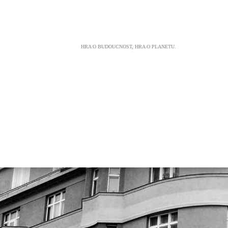
HRA O BUDOUCNOST, HRA O PLANETU.