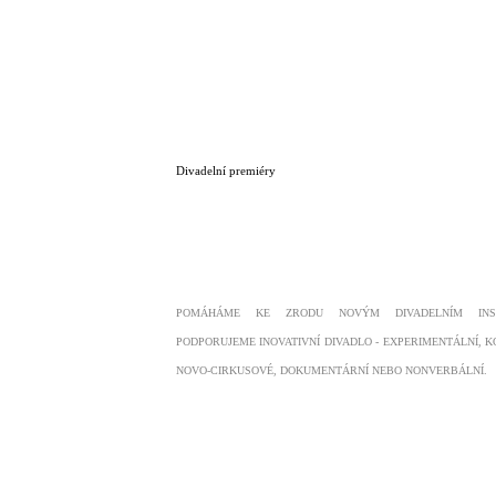
Divadelní premiéry
POMÁHÁME KE ZRODU NOVÝM DIVADELNÍM INSC
PODPORUJEME INOVATIVNÍ DIVADLO - EXPERIMENTÁLNÍ, K
NOVO-CIRKUSOVÉ, DOKUMENTÁRNÍ NEBO NONVERBÁLNÍ.