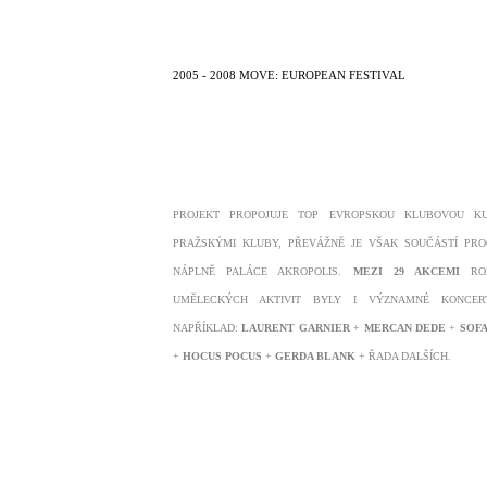
2005 - 2008 MOVE: EUROPEAN FESTIVAL
PROJEKT PROPOJUJE TOP EVROPSKOU KLUBOVOU K
PRAŽSKÝMI KLUBY, PŘEVÁŽNĚ JE VŠAK SOUČÁSTÍ PR
NÁPLNĚ PALÁCE AKROPOLIS.
MEZI 29 AKCEMI
ROZ
UMĚLECKÝCH AKTIVIT BYLY I VÝZNAMNÉ KONCER
NAPŘÍKLAD:
LAURENT GARNIER
+
MERCAN DEDE
+
SOFA
+
HOCUS POCUS
+
GERDA BLANK
+ ŘADA DALŠÍCH.