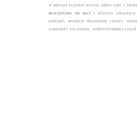
JE MĚSTSKÝ KULTURNÍ FESTIVAL ŽIŽKOV SOBĚ. V PROJ
REALIZOVÁNO 250 AKCÍ
V R
Ů
ZNÝCH LOKALITÁCH 
KONCERTY, DIVADELNÍ PŘEDSTAVENÍ, VÝSTAVY, VIDEO
WORKSHOPY, SITE-SPECIFIC, SPORTOVNÍ EXHIBICE A DALŠÍ 