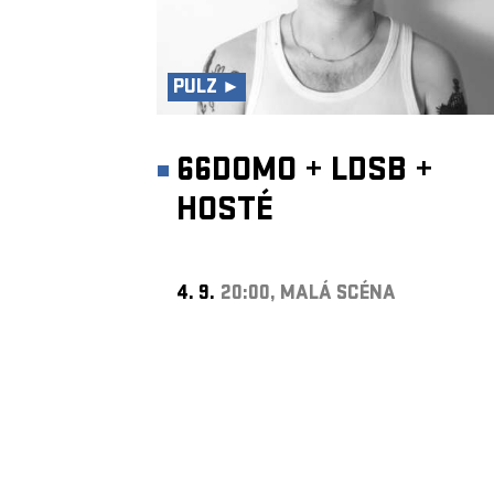
PULZ ►
66DOMO
+
LDSB
+
HOSTÉ
4. 9.
20:00, MALÁ SCÉNA