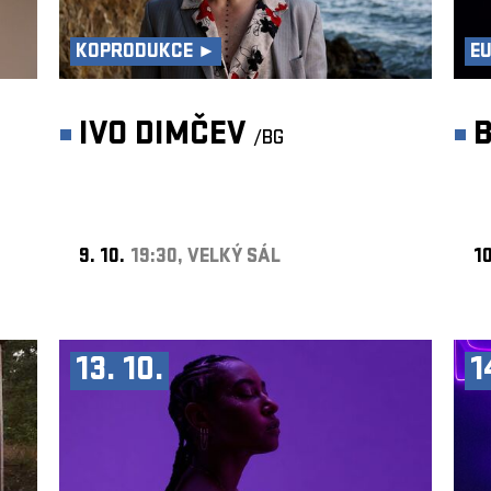
KOPRODUKCE ►
E
IVO DIMČEV
/BG
9. 10.
19:30, VELKÝ SÁL
10
13. 10.
1