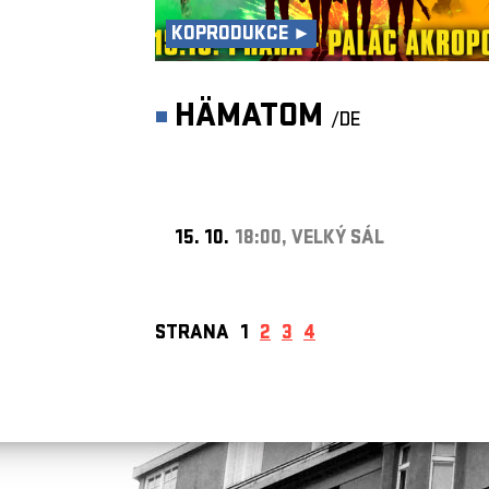
KOPRODUKCE ►
HÄMATOM
/DE
15. 10.
18:00, VELKÝ SÁL
STRANA
1
2
3
4