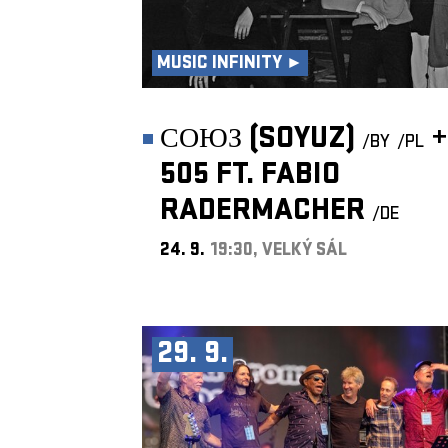
MUSIC INFINITY ►
СОЮЗ (SOYUZ)
+
/BY
/PL
505 FT. FABIO
RADERMACHER
/DE
24. 9.
19:30, VELKÝ SÁL
29. 9.