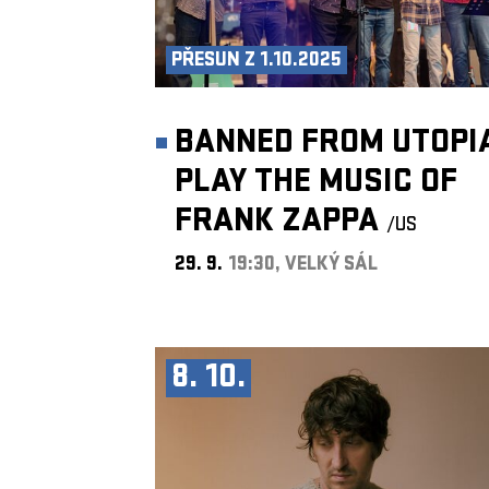
PŘESUN Z 1.10.2025
BANNED FROM UTOPI
PLAY THE MUSIC OF
FRANK ZAPPA
/US
29. 9.
19:30, VELKÝ SÁL
8. 10.