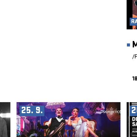
R
/
18
25. 9.
2