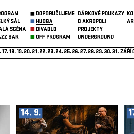
ROGRAM
DOPORUČUJEME
DÁRKOVÉ POUKAZY
KO
ELKÝ SÁL
HUDBA
O AKROPOLI
AR
ALÁ SCÉNA
DIVADLO
PROJEKTY
AZZ BAR
OFF PROGRAM
UNDERGROUND
.
17.
18.
19.
20.
21.
22.
23.
24.
25.
26.
27.
28.
29.
30.
31.
ZÁŘÍ
14. 9.
1