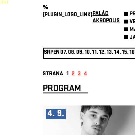
TEST
%
PALÁC
P
{PLUGIN_LOGO_LINK}
AKROPOLIS
V
M
J
SRPEN
07.
08.
09.
10.
11.
12.
13.
14.
15.
16
STRANA
1
2
3
4
PROGRAM
4. 9.