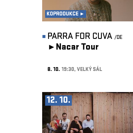
KOPRODUKCE ►
PARRA FOR CUVA
/DE
►
Nacar Tour
8. 10.
19:30, VELKÝ SÁL
12. 10.