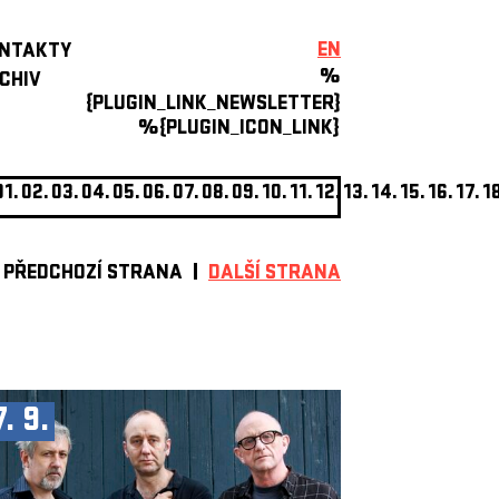
EN
NTAKTY
%
CHIV
{PLUGIN_LINK_NEWSLETTER}
%{PLUGIN_ICON_LINK}
01.
02.
03.
04.
05.
06.
07.
08.
09.
10.
11.
12.
13.
14.
15.
16.
17.
1
PŘEDCHOZÍ STRANA
DALŠÍ STRANA
7. 9.