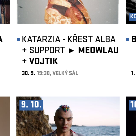
K
A
KATARZIA - KŘEST ALBA
+
SUPPORT ►
MEOWLAU
+
VOJTIK
30. 9.
19:30, VELKÝ SÁL
1.
9. 10.
1