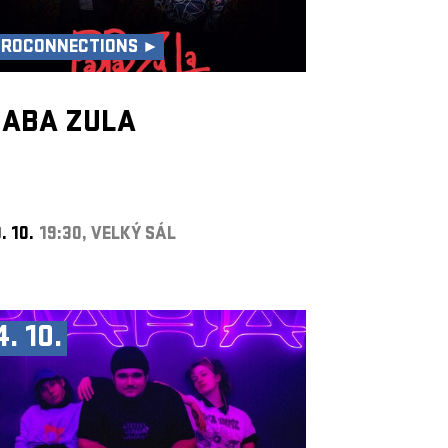
UROCONNECTIONS ►
BABA ZULA
. 10.
19:30, VELKÝ SÁL
4. 10.