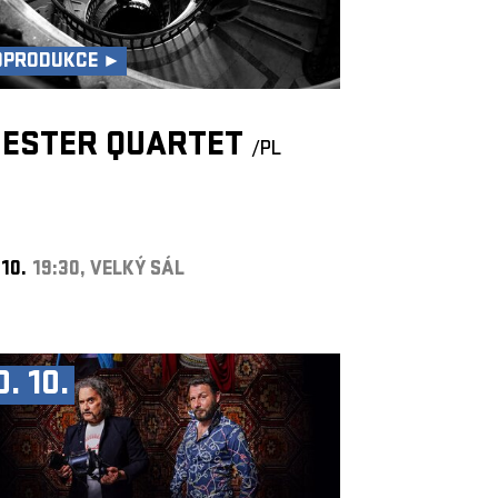
OPRODUKCE ►
BESTER QUARTET
/PL
 10.
19:30, VELKÝ SÁL
0. 10.