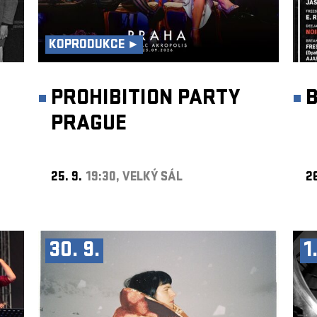
KOPRODUKCE ►
PROHIBITION PARTY
B
PRAGUE
25. 9.
19:30, VELKÝ SÁL
26
30. 9.
1