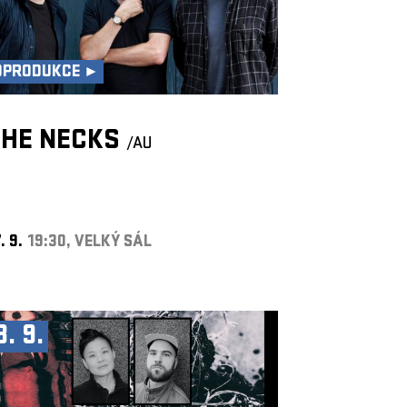
OPRODUKCE ►
THE NECKS
/AU
. 9.
19:30, VELKÝ SÁL
8. 9.