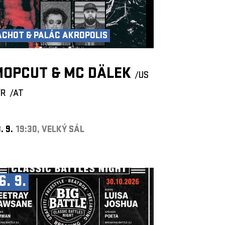
ACHOT & PALÁC AKROPOLIS
MOPCUT & MC DÄLEK
/US
FR
/AT
. 9.
19:30, VELKÝ SÁL
6. 9.