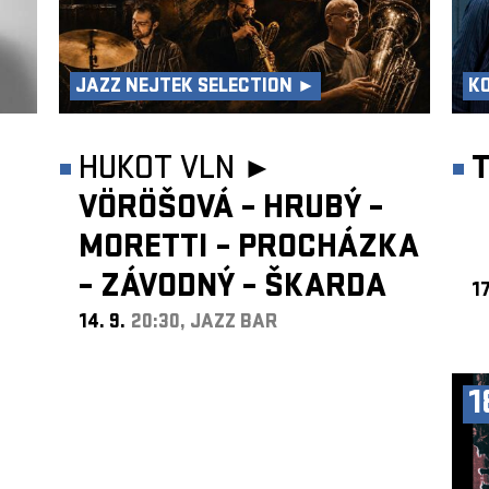
JAZZ NEJTEK SELECTION ►
K
HUKOT VLN ►
VÖRÖŠOVÁ – HRUBÝ –
MORETTI – PROCHÁZKA
– ZÁVODNÝ – ŠKARDA
17
14. 9.
20:30, JAZZ BAR
1