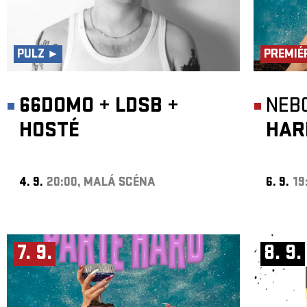
PULZ ►
PREMIÉ
66DOMO
+
LDSB
+
NEB
HOSTÉ
HAR
4. 9.
20:00, MALÁ SCÉNA
6. 9.
19
7. 9.
8. 9.