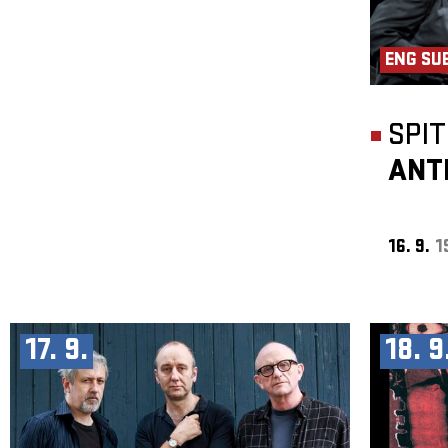
ENG SU
SPI
ANT
16. 9.
1
17. 9.
18. 9