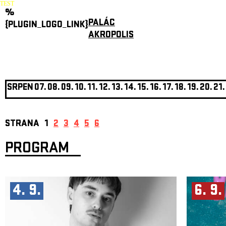
TEST
%
PALÁC
{PLUGIN_LOGO_LINK}
AKROPOLIS
SRPEN
07.
08.
09.
10.
11.
12.
13.
14.
15.
16.
17.
18.
19.
20.
21.
STRANA
1
2
3
4
5
6
PROGRAM
4. 9.
6. 9.