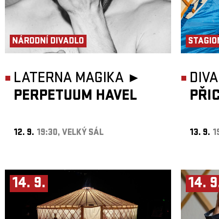
NÁRODNÍ DIVADLO
STAGIO
LATERNA MAGIKA ►
DIVA
PERPETUUM HAVEL
PŘI
12. 9.
19:30, VELKÝ SÁL
13. 9.
1
14. 9.
14. 9