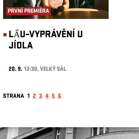
PRVNÍ PREMIÉRA
LẨU–VYPRÁVĚNÍ U
JÍDLA
20. 9.
13:30, VELKÝ SÁL
STRANA
1
2
3
4
5
6