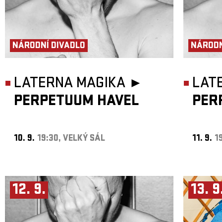
NÁRODNÍ DIVADLO
NÁRODN
LATERNA MAGIKA ►
LAT
PERPETUUM HAVEL
PER
10. 9.
19:30, VELKÝ SÁL
11. 9.
1
12. 9.
13. 9