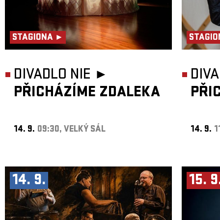
STAGIONA ►
STAGIO
DIVADLO NIE ►
DIVA
PŘICHÁZÍME ZDALEKA
PŘI
14. 9.
09:30, VELKÝ SÁL
14. 9.
1
14. 9.
15. 9