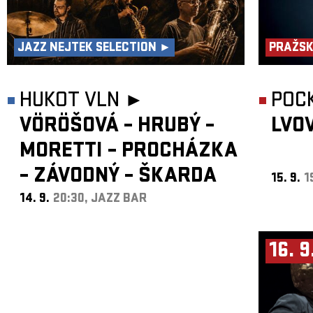
JAZZ NEJTEK SELECTION ►
PRAŽSK
HUKOT VLN ►
POC
VÖRÖŠOVÁ – HRUBÝ –
LVO
MORETTI – PROCHÁZKA
– ZÁVODNÝ – ŠKARDA
15. 9.
1
14. 9.
20:30, JAZZ BAR
16. 9