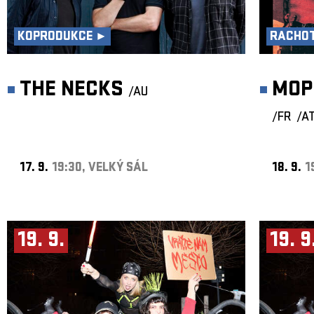
KOPRODUKCE ►
RACHOT
THE NECKS
MOP
/AU
/FR
/A
17. 9.
19:30, VELKÝ SÁL
18. 9.
1
19. 9.
19. 9