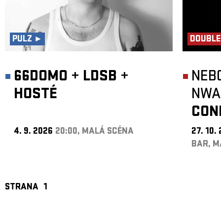
PULZ ►
DOUBLE
66DOMO
+
LDSB
+
NEB
HOSTÉ
NWA
CON
4. 9. 2026
20:00, MALÁ SCÉNA
27. 10.
BAR, M
STRANA
1